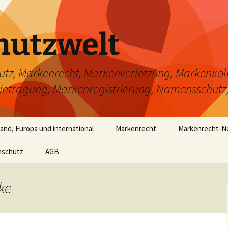
hutzwelt
, Markenrecht, Markenverletzung, Markenkoll
tragung, Markenregistrierung, Namensschutz
nd, Europa und international
Markenrecht
Markenrecht-
nschutz
AGB
Was ist eine Marke?
FAQ Markenrecht
ke
Markenschutzvoraussetzung
Markenformat