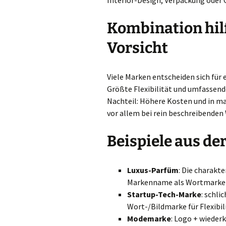
Interior-Design, Verpackung oder 
Kombination hilf
Vorsicht
Viele Marken entscheiden sich für 
Größte Flexibilität und umfassend
Nachteil: Höhere Kosten und in m
vor allem bei rein beschreibenden
Beispiele aus der
Luxus-Parfüm
: Die charakte
Markenname als Wortmarke 
Startup-Tech-Marke
: schl
Wort-/Bildmarke für Flexibil
Modemarke
: Logo + wiede