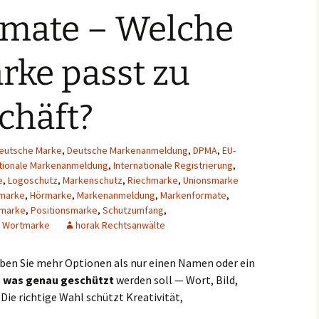
mate – Welche
Amtsgebühren
Checkliste für
rke passt zu
Markenanmelder
Markenhistorie
chäft?
eutsche Marke
,
Deutsche Markenanmeldung
,
DPMA
,
EU-
ationale Markenanmeldung
,
Internationale Registrierung
,
e
,
Logoschutz
,
Markenschutz
,
Riechmarke
,
Unionsmarke
marke
,
Hörmarke
,
Markenanmeldung
,
Markenformate
,
marke
,
Positionsmarke
,
Schutzumfang
,
,
Wortmarke
horak Rechtsanwälte
ben Sie mehr Optionen als nur einen Namen oder ein
,
was genau geschützt
werden soll — Wort, Bild,
ie richtige Wahl schützt Kreativität,