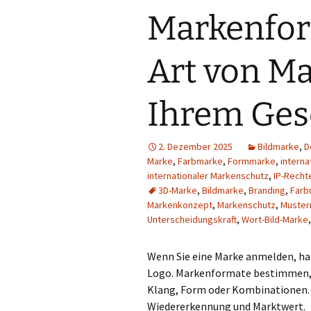
Stellenangebot
Markenfor
Rechtsreferendare
Markenanmeldung
(m/w/d)
Deutschland ab 89€*
Art von Ma
Stellenangebot
Markenanmeldung
Rechtsfachwirte (m/w/d)
Europa ab 249€*
Ihrem Ges
Stellenangebot
Internationale
Rechtsanwaltsfachangestellte
Markenanmeldung ab
(m/w/d)
345€*
2. Dezember 2025
Bildmarke
,
D
Stellenangebot
Markenanmeldung
Marke
,
Farbmarke
,
Formmarke
,
intern
Rechtsanwalts- und
Österreich ab 175€*
internationaler Markenschutz
,
IP-Recht
Notarfachangestellte
(m/w/d)
3D-Marke
,
Bildmarke
,
Branding
,
Farb
Markenkonzept
,
Markenschutz
,
Muster
Stellenangebot
Unterscheidungskraft
,
Wort-Bild-Marke
Patentanwaltsfachangestellte
(m/w/d)
Wenn Sie eine Marke anmelden, ha
Stellenangebot
Logo. Markenformate bestimmen
Auszubildende zur
Klang, Form oder Kombinationen. D
Rechtsanwaltsfachangestellten
(m/w/d)
Wiedererkennung und Marktwert.