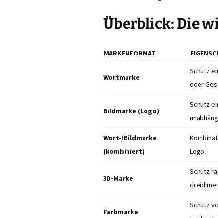
Stellenangebot
Überblick: Die 
Auszubildende zur
Patentanwaltsfachangestellten
(m/w/d)
MARKENFORMAT
EIGENSC
Stellenangebot
Patentingenieure
Schutz ei
(m/w/d)
Wortmarke
oder Gest
Stellenangebot
Wirtschaftsjuristen
Schutz ei
(m/w/d)
Bildmarke (Logo)
unabhäng
Wort-/Bildmarke
Kombinati
(kombiniert)
Logo.
Schutz rä
3D-Marke
dreidimen
Schutz vo
Farbmarke