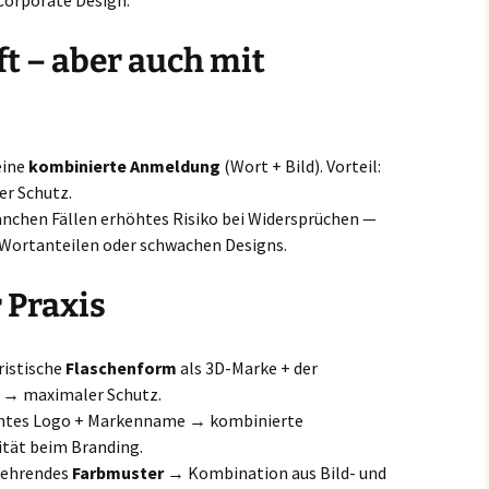
Corporate Design.
t – aber auch mit
eine
kombinierte Anmeldung
(Wort + Bild). Vorteil:
er Schutz.
anchen Fällen erhöhtes Risiko bei Widersprüchen —
 Wortanteilen oder schwachen Designs.
 Praxis
ristische
Flaschenform
als 3D-Marke + der
→ maximaler Schutz.
ichtes Logo + Markenname → kombinierte
ität beim Branding.
rkehrendes
Farbmuster
→ Kombination aus Bild- und