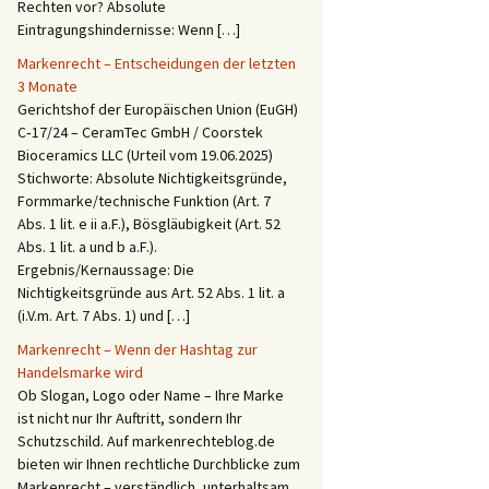
Rechten vor? Absolute
Eintragungshindernisse: Wenn […]
Markenrecht – Entscheidungen der letzten
3 Monate
Gerichtshof der Europäischen Union (EuGH)
C‑17/24 – CeramTec GmbH / Coorstek
Bioceramics LLC (Urteil vom 19.06.2025)
Stichworte: Absolute Nichtigkeitsgründe,
Formmarke/technische Funktion (Art. 7
Abs. 1 lit. e ii a.F.), Bösgläubigkeit (Art. 52
Abs. 1 lit. a und b a.F.).
Ergebnis/Kernaussage: Die
Nichtigkeitsgründe aus Art. 52 Abs. 1 lit. a
(i.V.m. Art. 7 Abs. 1) und […]
Markenrecht – Wenn der Hashtag zur
Handelsmarke wird
Ob Slogan, Logo oder Name – Ihre Marke
ist nicht nur Ihr Auftritt, sondern Ihr
Schutzschild. Auf markenrechteblog.de
bieten wir Ihnen rechtliche Durchblicke zum
Markenrecht – verständlich, unterhaltsam