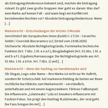
als Eintragungshindernisse bekannt sind, machen die Eintragung
riskant. Es gibt zwei große Gruppen: Hier geht es darum: Was darf
eine Marke auf keinen Fall – und wann liegt ein Konflikt mit
bestehenden Rechten vor? Absolute Eintragungshindernisse: Wenn
[…]
Markenrecht – Entscheidungen der letzten 3 Monate
Gerichtshof der Europäischen Union (EuGH) C‑17/24 – CeramTec
GmbH / Coorstek Bioceramics LLC (Urteil vom 19.06.2025)
Stichworte: Absolute Nichtigkeitsgründe, Formmarke/technische
Funktion (Art. 7 Abs. 1 lit. e ii a.F.), Bösgläubigkeit (Art. 52 Abs. 1 lit. a
und b a.F.). Ergebnis/Kernaussage: Die Nichtigkeitsgründe aus Art.
52 Abs. 1 lit. a (i.V.m. Art. 7 Abs. 1) und […]
Markenrecht – Wenn der Hashtag zur Handelsmarke wird
Ob Slogan, Logo oder Name – Ihre Marke ist nicht nur Ihr Auftritt,
sondern Ihr Schutzschild. Auf markenrechteblog.de bieten wir Ihnen
rechtliche Durchblicke zum Markenrecht – verständlich,
unterhaltsam und mit einem Augenzwinkern. Fiktives Fallbeispiel:
Die Influencerin „LolaSneaks“ Lola ist Sneakers-Influencerin mit
Fashion-Fokus. Sie prägt den Hashtag #LolaSneaks, der viral geht.
Die Fans bringen ihn mit […]