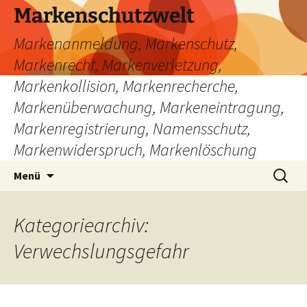
Zum
Markenschutzwelt
Inhalt
Markenanmeldung, Markenschutz,
springen
Markenrecht, Markenverletzung,
Markenkollision, Markenrecherche,
Markenüberwachung, Markeneintragung,
Markenregistrierung, Namensschutz,
Markenwiderspruch, Markenlöschung
Suchen
Menü
nach:
Kategoriearchiv:
Verwechslungsgefahr