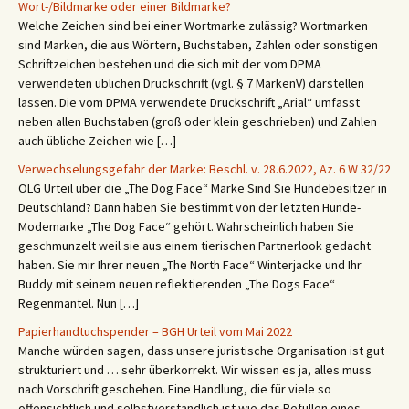
Wort-/Bildmarke oder einer Bildmarke?
Welche Zeichen sind bei einer Wortmarke zulässig? Wortmarken
sind Marken, die aus Wörtern, Buchstaben, Zahlen oder sonstigen
Schriftzeichen bestehen und die sich mit der vom DPMA
verwendeten üblichen Druckschrift (vgl. § 7 MarkenV) darstellen
lassen. Die vom DPMA verwendete Druckschrift „Arial“ umfasst
neben allen Buchstaben (groß oder klein geschrieben) und Zahlen
auch übliche Zeichen wie […]
Verwechselungsgefahr der Marke: Beschl. v. 28.6.2022, Az. 6 W 32/22
OLG Urteil über die „The Dog Face“ Marke Sind Sie Hundebesitzer in
Deutschland? Dann haben Sie bestimmt von der letzten Hunde-
Modemarke „The Dog Face“ gehört. Wahrscheinlich haben Sie
geschmunzelt weil sie aus einem tierischen Partnerlook gedacht
haben. Sie mir Ihrer neuen „The North Face“ Winterjacke und Ihr
Buddy mit seinem neuen reflektierenden „The Dogs Face“
Regenmantel. Nun […]
Papierhandtuchspender – BGH Urteil vom Mai 2022
Manche würden sagen, dass unsere juristische Organisation ist gut
strukturiert und … sehr überkorrekt. Wir wissen es ja, alles muss
nach Vorschrift geschehen. Eine Handlung, die für viele so
offensichtlich und selbstverständlich ist wie das Befüllen eines