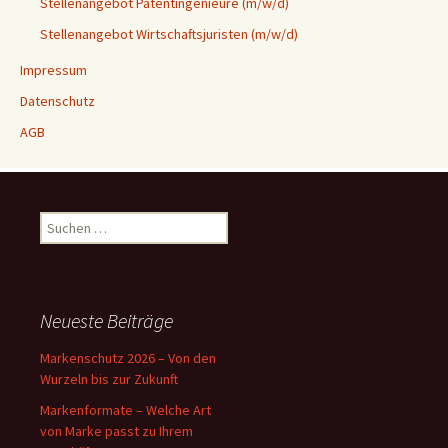
Stellenangebot Patentingenieure (m/w/d)
Stellenangebot Wirtschaftsjuristen (m/w/d)
Impressum
Datenschutz
AGB
Suchen
nach:
Neueste Beiträge
Markenschutz 2026 – Von den
Wurzeln bis zur Zukunft
Markenformate – Welche Art
von Marke passt zu Ihrem