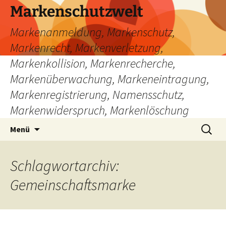
Zum
Markenschutzwelt
Inhalt
Markenanmeldung, Markenschutz,
springen
Markenrecht, Markenverletzung,
Markenkollision, Markenrecherche,
Markenüberwachung, Markeneintragung,
Markenregistrierung, Namensschutz,
Markenwiderspruch, Markenlöschung
Suchen
Menü
nach:
Schlagwortarchiv:
Gemeinschaftsmarke