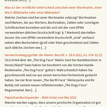
erstreckt sich […]
Was ist der rechtliche Unterschied zwischen einer Wortmarke, einer
Wort-/Bildmarke oder einer Bildmarke?
Welche Zeichen sind bei einer Wortmarke zulässig? Wortmarken
sind Marken, die aus Wörtern, Buchstaben, Zahlen oder sonstigen
Schriftzeichen bestehen und die sich mit der vom DPMA
verwendeten üblichen Druckschrift (vgl. § 7 MarkenV) darstellen
lassen. Die vom DPMA verwendete Druckschrift „Arial“ umfasst
neben allen Buchstaben (groß oder klein geschrieben) und Zahlen
auch übliche Zeichen wie […]
Verwechselungsgefahr der Marke: Beschl. v. 28.6.2022, Az. 6 W 32/22
OLG Urteil über die „The Dog Face“ Marke Sind Sie Hundebesitzer in
Deutschland? Dann haben Sie bestimmt von der letzten Hunde-
Modemarke „The Dog Face“ gehört. Wahrscheinlich haben Sie
geschmunzelt weil sie aus einem tierischen Partnerlook gedacht
haben. Sie mir Ihrer neuen „The North Face“ Winterjacke und Ihr
Buddy mit seinem neuen reflektierenden „The Dogs Face“
Regenmantel. Nun […]
Papierhandtuchspender – BGH Urteil vom Mai 2022
Manche würden sagen, dass unsere juristische Organisation ist gut