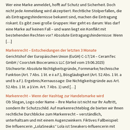
Wer eine Marke anmeldet, hofft auf Schutz und Sicherheit. Doch
nicht jede Anmeldung wird akzeptiert. Rechtliche Stolperfallen, die
als Eintragungshindernisse bekannt sind, machen die Eintragung
riskant. Es gibt zwei große Gruppen: Hier geht es darum: Was darf
eine Marke auf keinen Fall – und wann liegt ein Konflikt mit
bestehenden Rechten vor? Absolute Eintragungshindernisse: Wenn
[…]
Markenrecht – Entscheidungen der letzten 3 Monate
Gerichtshof der Europäischen Union (EuGH) C‑17/24 – CeramTec
GmbH / Coorstek Bioceramics LLC (Urteil vom 19.06.2025)
Stichworte: Absolute Nichtigkeitsgründe, Formmarke/technische
Funktion (Art. 7 Abs. 1 lit. e ii a.F.), Bösgläubigkeit (Art. 52 Abs. 1 lit. a
und b a.F.). Ergebnis/Kernaussage: Die Nichtigkeitsgründe aus Art.
52 Abs. 1 lit. a (i.V.m. Art. 7 Abs. 1) und […]
Markenrecht – Wenn der Hashtag zur Handelsmarke wird
Ob Slogan, Logo oder Name – Ihre Marke ist nicht nur Ihr Auftritt,
sondern Ihr Schutzschild. Auf markenrechteblog.de bieten wir Ihnen
rechtliche Durchblicke zum Markenrecht – verständlich,
unterhaltsam und mit einem Augenzwinkern. Fiktives Fallbeispiel:
Die Influencerin „LolaSneaks“ Lola ist Sneakers-Influencerin mit