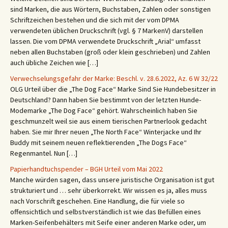
sind Marken, die aus Wörtern, Buchstaben, Zahlen oder sonstigen
Schriftzeichen bestehen und die sich mit der vom DPMA
verwendeten üblichen Druckschrift (vgl. § 7 MarkenV) darstellen
lassen. Die vom DPMA verwendete Druckschrift „Arial“ umfasst
neben allen Buchstaben (groß oder klein geschrieben) und Zahlen
auch übliche Zeichen wie […]
Verwechselungsgefahr der Marke: Beschl. v. 28.6.2022, Az. 6 W 32/22
OLG Urteil über die „The Dog Face“ Marke Sind Sie Hundebesitzer in
Deutschland? Dann haben Sie bestimmt von der letzten Hunde-
Modemarke „The Dog Face“ gehört. Wahrscheinlich haben Sie
geschmunzelt weil sie aus einem tierischen Partnerlook gedacht
haben. Sie mir Ihrer neuen „The North Face“ Winterjacke und Ihr
Buddy mit seinem neuen reflektierenden „The Dogs Face“
Regenmantel. Nun […]
Papierhandtuchspender – BGH Urteil vom Mai 2022
Manche würden sagen, dass unsere juristische Organisation ist gut
strukturiert und … sehr überkorrekt. Wir wissen es ja, alles muss
nach Vorschrift geschehen. Eine Handlung, die für viele so
offensichtlich und selbstverständlich ist wie das Befüllen eines
Marken-Seifenbehälters mit Seife einer anderen Marke oder, um