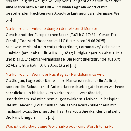
riskant. Es gibt zwei große Gruppen: Hier geht es darum: Was darf
eine Marke auf keinen Fall – und wann liegt ein Konflikt mit
bestehenden Rechten vor? Absolute Eintragungshindernisse: Wenn
[…]
Markenrecht – Entscheidungen der letzten 3 Monate
Gerichtshof der Europäischen Union (EuGH) C‑17/24 – CeramTec
GmbH / Coorstek Bioceramics LLC (Urteil vom 19.06.2025)
Stichworte: Absolute Nichtigkeitsgründe, Formmarke/technische
Funktion (Art. 7 Abs. 1 lit. e ii a.F.), Bösgläubigkeit (Art. 52 Abs. 1 lit. a
und b a.F.). Ergebnis/Kernaussage: Die Nichtigkeitsgründe aus Art.
52 Abs. 1 lit. a (i.V.m. Art. 7 Abs. 1) und […]
Markenrecht – Wenn der Hashtag zur Handelsmarke wird
Ob Slogan, Logo oder Name – Ihre Marke ist nicht nur Ihr Auftritt,
sondern Ihr Schutzschild. Auf markenrechteblog.de bieten wir Ihnen
rechtliche Durchblicke zum Markenrecht – verständlich,
unterhaltsam und mit einem Augenzwinkern. Fiktives Fallbeispiel:
Die Influencerin „LolaSneaks“ Lola ist Sneakers-Influencerin mit
Fashion-Fokus. Sie prägt den Hashtag #LolaSneaks, der viral geht.
Die Fans bringen ihn mit […]
Was ist eefektiver, eine Wortmarke oder eine Wort-Bildmarke