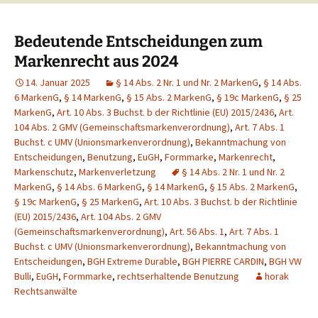
Bedeutende Entscheidungen zum
Markenrecht aus 2024
14. Januar 2025
§ 14 Abs. 2 Nr. 1 und Nr. 2 MarkenG
,
§ 14 Abs.
6 MarkenG
,
§ 14 MarkenG
,
§ 15 Abs. 2 MarkenG
,
§ 19c MarkenG
,
§ 25
MarkenG
,
Art. 10 Abs. 3 Buchst. b der Richtlinie (EU) 2015/2436
,
Art.
104 Abs. 2 GMV (Gemeinschaftsmarkenverordnung)
,
Art. 7 Abs. 1
Buchst. c UMV (Unionsmarkenverordnung)
,
Bekanntmachung von
Entscheidungen
,
Benutzung
,
EuGH
,
Formmarke
,
Markenrecht
,
Markenschutz
,
Markenverletzung
§ 14 Abs. 2 Nr. 1 und Nr. 2
MarkenG
,
§ 14 Abs. 6 MarkenG
,
§ 14 MarkenG
,
§ 15 Abs. 2 MarkenG
,
§ 19c MarkenG
,
§ 25 MarkenG
,
Art. 10 Abs. 3 Buchst. b der Richtlinie
(EU) 2015/2436
,
Art. 104 Abs. 2 GMV
(Gemeinschaftsmarkenverordnung)
,
Art. 56 Abs. 1
,
Art. 7 Abs. 1
Buchst. c UMV (Unionsmarkenverordnung)
,
Bekanntmachung von
Entscheidungen
,
BGH Extreme Durable
,
BGH PIERRE CARDIN
,
BGH VW
Bulli
,
EuGH
,
Formmarke
,
rechtserhaltende Benutzung
horak
Rechtsanwälte