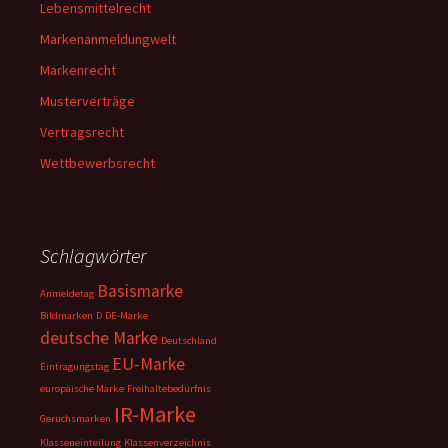
Lebensmittelrecht
Markenanmeldungwelt
Markenrecht
Musterverträge
Vertragsrecht
Wettbewerbsrecht
Schlagwörter
Basismarke
Anmeldetag
Bildmarken
D
DE-Marke
deutsche Marke
Deutschland
EU-Marke
Eintragungstag
europäische Marke
Freihaltebedürfnis
IR-Marke
Geruchsmarken
Klasseneinteilung
Klassenverzeichnis