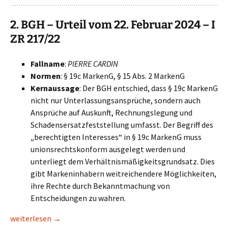
2. BGH – Urteil vom 22. Februar 2024 – I
ZR 217/22
Fallname
:
PIERRE CARDIN
Normen
: § 19c MarkenG, § 15 Abs. 2 MarkenG
Kernaussage
: Der BGH entschied, dass § 19c MarkenG
nicht nur Unterlassungsansprüche, sondern auch
Ansprüche auf Auskunft, Rechnungslegung und
Schadensersatzfeststellung umfasst. Der Begriff des
„berechtigten Interesses“ in § 19c MarkenG muss
unionsrechtskonform ausgelegt werden und
unterliegt dem Verhältnismäßigkeitsgrundsatz. Dies
gibt Markeninhabern weitreichendere Möglichkeiten,
ihre Rechte durch Bekanntmachung von
Entscheidungen zu wahren.
Bedeutende Entscheidungen zum Markenrecht aus 2024
weiterlesen
→