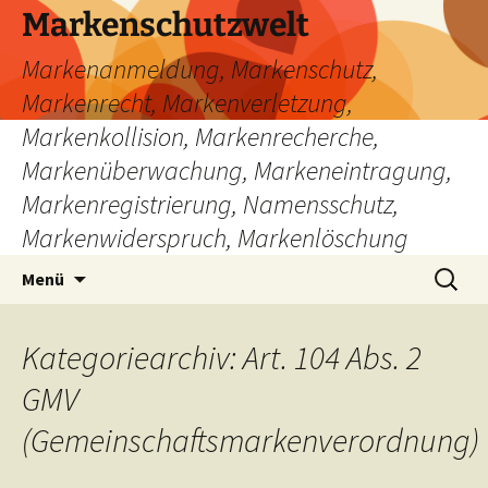
Zum
Markenschutzwelt
Inhalt
Markenanmeldung, Markenschutz,
springen
Markenrecht, Markenverletzung,
Markenkollision, Markenrecherche,
Markenüberwachung, Markeneintragung,
Markenregistrierung, Namensschutz,
Markenwiderspruch, Markenlöschung
Suchen
Menü
nach:
Kategoriearchiv: Art. 104 Abs. 2
GMV
(Gemeinschaftsmarkenverordnung)