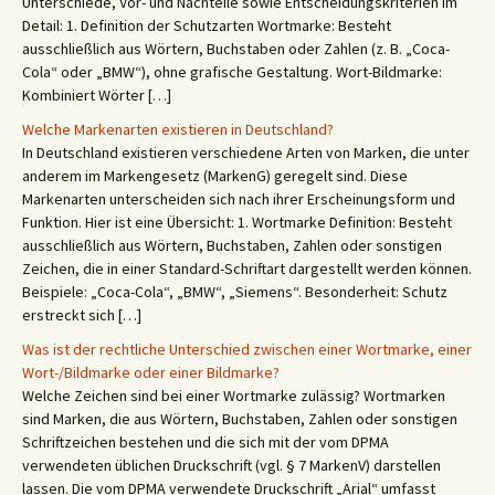
Unterschiede, Vor- und Nachteile sowie Entscheidungskriterien im
Detail: 1. Definition der Schutzarten Wortmarke: Besteht
ausschließlich aus Wörtern, Buchstaben oder Zahlen (z. B. „Coca-
Cola“ oder „BMW“), ohne grafische Gestaltung. Wort-Bildmarke:
Kombiniert Wörter […]
Welche Markenarten existieren in Deutschland?
In Deutschland existieren verschiedene Arten von Marken, die unter
anderem im Markengesetz (MarkenG) geregelt sind. Diese
Markenarten unterscheiden sich nach ihrer Erscheinungsform und
Funktion. Hier ist eine Übersicht: 1. Wortmarke Definition: Besteht
ausschließlich aus Wörtern, Buchstaben, Zahlen oder sonstigen
Zeichen, die in einer Standard-Schriftart dargestellt werden können.
Beispiele: „Coca-Cola“, „BMW“, „Siemens“. Besonderheit: Schutz
erstreckt sich […]
Was ist der rechtliche Unterschied zwischen einer Wortmarke, einer
Wort-/Bildmarke oder einer Bildmarke?
Welche Zeichen sind bei einer Wortmarke zulässig? Wortmarken
sind Marken, die aus Wörtern, Buchstaben, Zahlen oder sonstigen
Schriftzeichen bestehen und die sich mit der vom DPMA
verwendeten üblichen Druckschrift (vgl. § 7 MarkenV) darstellen
lassen. Die vom DPMA verwendete Druckschrift „Arial“ umfasst