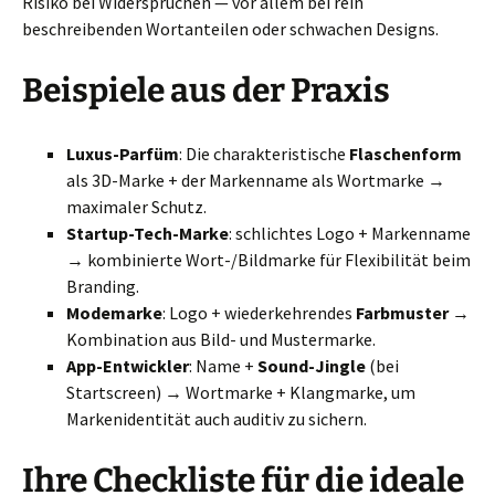
Risiko bei Widersprüchen — vor allem bei rein
beschreibenden Wortanteilen oder schwachen Designs.
Beispiele aus der Praxis
Luxus-Parfüm
: Die charakteristische
Flaschenform
als 3D-Marke + der Markenname als Wortmarke →
maximaler Schutz.
Startup-Tech-Marke
: schlichtes Logo + Markenname
→ kombinierte Wort-/Bildmarke für Flexibilität beim
Branding.
Modemarke
: Logo + wiederkehrendes
Farbmuster
→
Kombination aus Bild- und Mustermarke.
App-Entwickler
: Name +
Sound-Jingle
(bei
Startscreen) → Wortmarke + Klangmarke, um
Markenidentität auch auditiv zu sichern.
Ihre Checkliste für die ideale