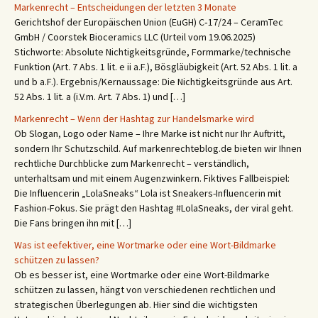
Markenrecht – Entscheidungen der letzten 3 Monate
Gerichtshof der Europäischen Union (EuGH) C‑17/24 – CeramTec
GmbH / Coorstek Bioceramics LLC (Urteil vom 19.06.2025)
Stichworte: Absolute Nichtigkeitsgründe, Formmarke/technische
Funktion (Art. 7 Abs. 1 lit. e ii a.F.), Bösgläubigkeit (Art. 52 Abs. 1 lit. a
und b a.F.). Ergebnis/Kernaussage: Die Nichtigkeitsgründe aus Art.
52 Abs. 1 lit. a (i.V.m. Art. 7 Abs. 1) und […]
Markenrecht – Wenn der Hashtag zur Handelsmarke wird
Ob Slogan, Logo oder Name – Ihre Marke ist nicht nur Ihr Auftritt,
sondern Ihr Schutzschild. Auf markenrechteblog.de bieten wir Ihnen
rechtliche Durchblicke zum Markenrecht – verständlich,
unterhaltsam und mit einem Augenzwinkern. Fiktives Fallbeispiel:
Die Influencerin „LolaSneaks“ Lola ist Sneakers-Influencerin mit
Fashion-Fokus. Sie prägt den Hashtag #LolaSneaks, der viral geht.
Die Fans bringen ihn mit […]
Was ist eefektiver, eine Wortmarke oder eine Wort-Bildmarke
schützen zu lassen?
Ob es besser ist, eine Wortmarke oder eine Wort-Bildmarke
schützen zu lassen, hängt von verschiedenen rechtlichen und
strategischen Überlegungen ab. Hier sind die wichtigsten