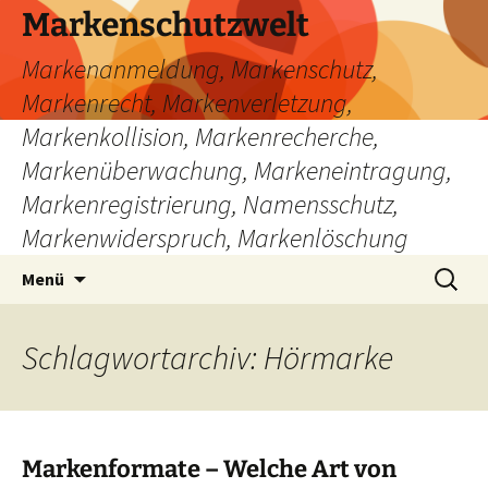
Zum
Markenschutzwelt
Inhalt
Markenanmeldung, Markenschutz,
springen
Markenrecht, Markenverletzung,
Markenkollision, Markenrecherche,
Markenüberwachung, Markeneintragung,
Markenregistrierung, Namensschutz,
Markenwiderspruch, Markenlöschung
Suchen
Menü
nach:
Schlagwortarchiv: Hörmarke
Markenformate – Welche Art von