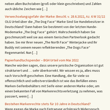
neben allen Buchstaben (groß oder klein geschrieben) und Zahlen
auch übliche Zeichen wie […]
Verwechselungsgefahr der Marke: Beschl. v. 28.6.2022, Az. 6 W 32/22
OLG Urteil über die „The Dog Face“ Marke Sind Sie Hundebesitzer in
Deutschland? Dann haben Sie bestimmt von der letzten Hunde-
Modemarke „The Dog Face“ gehört. Wahrscheinlich haben Sie
geschmunzelt weil sie aus einem tierischen Partnerlook gedacht
haben. Sie mir Ihrer neuen „The North Face“ Winterjacke und Ihr
Buddy mit seinem neuen reflektierenden „The Dogs Face“
Regenmantel. Nun […]
Papierhandtuchspender – BGH Urteil vom Mai 2022
Manche würden sagen, dass unsere juristische Organisation ist gut
strukturiert und … sehr überkorrekt. Wir wissen es ja, alles muss
nach Vorschrift geschehen. Eine Handlung, die für viele so
offensichtlich und selbstverständlich ist wie das Befüllen eines
Marken-Seifenbehälters mit Seife einer anderen Marke oder, um
einen bekannten Fall von Markenrechtsverletzung zu nehmen, was
passiert, wenn […]
Bestehen Markenrechte stets für 10 Jahre in Deutschland?
Wenn gegen die Marke nach Eintragung erfolgreich Widerspruch