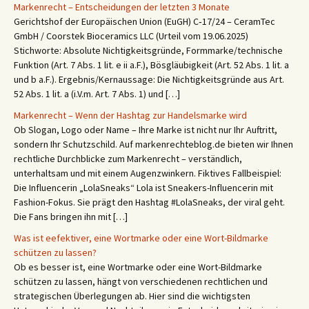
Markenrecht – Entscheidungen der letzten 3 Monate
Gerichtshof der Europäischen Union (EuGH) C‑17/24 – CeramTec
GmbH / Coorstek Bioceramics LLC (Urteil vom 19.06.2025)
Stichworte: Absolute Nichtigkeitsgründe, Formmarke/technische
Funktion (Art. 7 Abs. 1 lit. e ii a.F.), Bösgläubigkeit (Art. 52 Abs. 1 lit. a
und b a.F.). Ergebnis/Kernaussage: Die Nichtigkeitsgründe aus Art.
52 Abs. 1 lit. a (i.V.m. Art. 7 Abs. 1) und […]
Markenrecht – Wenn der Hashtag zur Handelsmarke wird
Ob Slogan, Logo oder Name – Ihre Marke ist nicht nur Ihr Auftritt,
sondern Ihr Schutzschild. Auf markenrechteblog.de bieten wir Ihnen
rechtliche Durchblicke zum Markenrecht – verständlich,
unterhaltsam und mit einem Augenzwinkern. Fiktives Fallbeispiel:
Die Influencerin „LolaSneaks“ Lola ist Sneakers-Influencerin mit
Fashion-Fokus. Sie prägt den Hashtag #LolaSneaks, der viral geht.
Die Fans bringen ihn mit […]
Was ist eefektiver, eine Wortmarke oder eine Wort-Bildmarke
schützen zu lassen?
Ob es besser ist, eine Wortmarke oder eine Wort-Bildmarke
schützen zu lassen, hängt von verschiedenen rechtlichen und
strategischen Überlegungen ab. Hier sind die wichtigsten