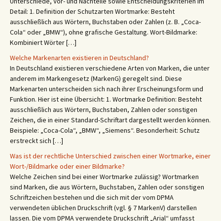
Unterschiede, Vor- und Nachteile sowie Entscheidungskriterien im
Detail: 1. Definition der Schutzarten Wortmarke: Besteht
ausschließlich aus Wörtern, Buchstaben oder Zahlen (z. B. „Coca-
Cola“ oder „BMW“), ohne grafische Gestaltung. Wort-Bildmarke:
Kombiniert Wörter […]
Welche Markenarten existieren in Deutschland?
In Deutschland existieren verschiedene Arten von Marken, die unter
anderem im Markengesetz (MarkenG) geregelt sind. Diese
Markenarten unterscheiden sich nach ihrer Erscheinungsform und
Funktion. Hier ist eine Übersicht: 1. Wortmarke Definition: Besteht
ausschließlich aus Wörtern, Buchstaben, Zahlen oder sonstigen
Zeichen, die in einer Standard-Schriftart dargestellt werden können.
Beispiele: „Coca-Cola“, „BMW“, „Siemens“. Besonderheit: Schutz
erstreckt sich […]
Was ist der rechtliche Unterschied zwischen einer Wortmarke, einer
Wort-/Bildmarke oder einer Bildmarke?
Welche Zeichen sind bei einer Wortmarke zulässig? Wortmarken
sind Marken, die aus Wörtern, Buchstaben, Zahlen oder sonstigen
Schriftzeichen bestehen und die sich mit der vom DPMA
verwendeten üblichen Druckschrift (vgl. § 7 MarkenV) darstellen
lassen. Die vom DPMA verwendete Druckschrift „Arial“ umfasst