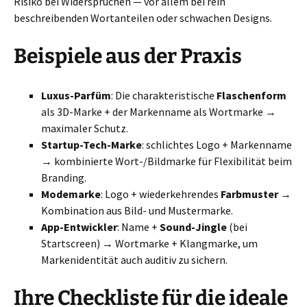
Risiko bei Widersprüchen — vor allem bei rein
beschreibenden Wortanteilen oder schwachen Designs.
Beispiele aus der Praxis
Luxus-Parfüm
: Die charakteristische
Flaschenform
als 3D-Marke + der Markenname als Wortmarke →
maximaler Schutz.
Startup-Tech-Marke
: schlichtes Logo + Markenname
→ kombinierte Wort-/Bildmarke für Flexibilität beim
Branding.
Modemarke
: Logo + wiederkehrendes
Farbmuster
→
Kombination aus Bild- und Mustermarke.
App-Entwickler
: Name +
Sound-Jingle
(bei
Startscreen) → Wortmarke + Klangmarke, um
Markenidentität auch auditiv zu sichern.
Ihre Checkliste für die ideale