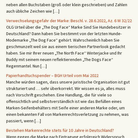
neben allen Buchstaben (groß oder klein geschrieben) und Zahlen
auch übliche Zeichen wie […]
Verwechselungsgefahr der Marke: Beschl. v. 28.6.2022, Az. 6 W 32/22
OLG Urteil über die „The Dog Face“ Marke Sind Sie Hundebesitzer in
Deutschland? Dann haben Sie bestimmt von der letzten Hunde-
Modemarke „The Dog Face“ gehört. Wahrscheinlich haben Sie
geschmunzelt weil sie aus einem tierischen Partnerlook gedacht
haben. Sie mir Ihrer neuen „The North Face“ Winterjacke und Ihr
Buddy mit seinem neuen reflektierenden „The Dogs Face“
Regenmantel. Nun […]
Papierhandtuchspender – BGH Urteil vom Mai 2022
Manche würden sagen, dass unsere juristische Organisation ist gut
strukturiert und … sehr überkorrekt. Wir wissen es ja, alles muss
nach Vorschrift geschehen. Eine Handlung, die für viele so
offensichtlich und selbstverständlich ist wie das Befüllen eines
Marken-Seifenbehälters mit Seife einer anderen Marke oder, um
einen bekannten Fall von Markenrechtsverletzung zu nehmen, was
passiert, wenn […]
Bestehen Markenrechte stets für 10 Jahre in Deutschland?
Wenn gegen die Marke nach Eintragung erfolgreich Widerspruch