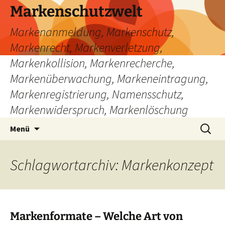
Zum
Markenschutzwelt
Inhalt
Markenanmeldung, Markenschutz,
springen
Markenrecht, Markenverletzung,
Markenkollision, Markenrecherche,
Markenüberwachung, Markeneintragung,
Markenregistrierung, Namensschutz,
Markenwiderspruch, Markenlöschung
Suchen
Menü
nach:
Schlagwortarchiv: Markenkonzept
Markenformate – Welche Art von