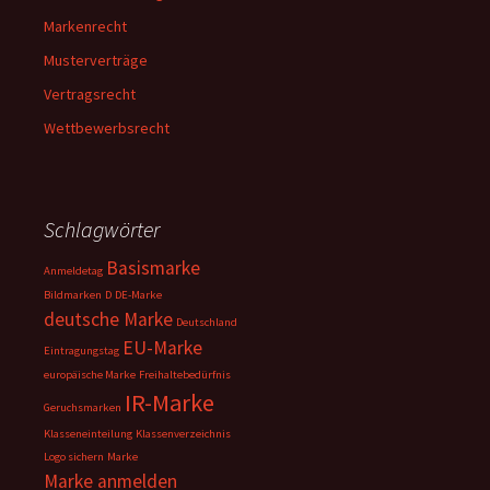
Markenrecht
Musterverträge
Vertragsrecht
Wettbewerbsrecht
Schlagwörter
Basismarke
Anmeldetag
Bildmarken
D
DE-Marke
deutsche Marke
Deutschland
EU-Marke
Eintragungstag
europäische Marke
Freihaltebedürfnis
IR-Marke
Geruchsmarken
Klasseneinteilung
Klassenverzeichnis
Logo sichern
Marke
Marke anmelden