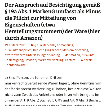
Der Anspruch auf Besichtigung gemäß
§ 19a Abs. 1 MarkenG umfasst als Minus
die Pflicht zur Mitteilung von
Eigenschaften (etwa
Herstellungsnummern) der Ware (hier
durch Amazon)
1. März 2021
§ 19a MarkenG
,
Abmahnung
,
Auskunftsanspruch
,
Besichtigungsrecht
,
Markenverletzung
,
strafbewehrte Unterlassungserklärung
Amazon
,
Auskunft
,
Besichtigung
,
Davidoff
,
Markenverletzung
,
Parfüm
horak
Rechtsanwälte
a) Eine Person, die für einen Dritten
markenrechtsverletzende Waren lagert, ohne Kenntnis von
der Markenrechtsverletzung zu haben, besitzt diese Wa-ren
nicht zum Zweck des Anbietens oder Inverkehrbringens im
Sinne der Art. 9 Abs. 2 Buchst. b GMV und Art. 9 Abs. 3 Buchst.
b UMV, wenn sie selbst nicht diese Zwecke verfolgt (im