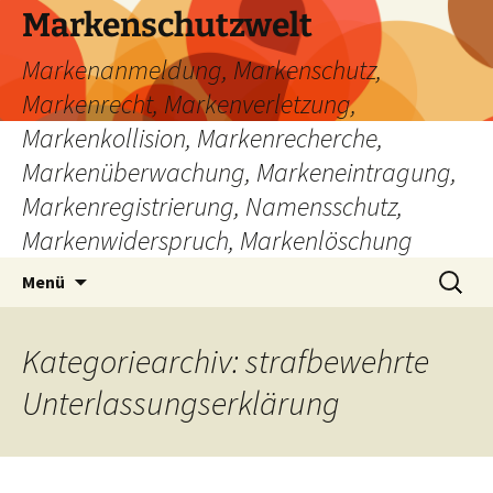
Zum
Markenschutzwelt
Inhalt
Markenanmeldung, Markenschutz,
springen
Markenrecht, Markenverletzung,
Markenkollision, Markenrecherche,
Markenüberwachung, Markeneintragung,
Markenregistrierung, Namensschutz,
Markenwiderspruch, Markenlöschung
Suchen
Menü
nach:
Kategoriearchiv: strafbewehrte
Unterlassungserklärung