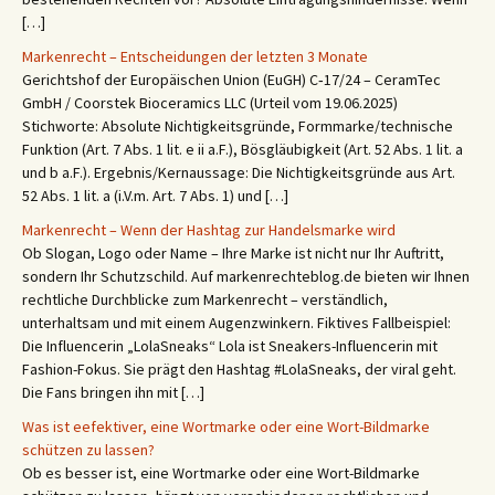
[…]
Markenrecht – Entscheidungen der letzten 3 Monate
Gerichtshof der Europäischen Union (EuGH) C‑17/24 – CeramTec
GmbH / Coorstek Bioceramics LLC (Urteil vom 19.06.2025)
Stichworte: Absolute Nichtigkeitsgründe, Formmarke/technische
Funktion (Art. 7 Abs. 1 lit. e ii a.F.), Bösgläubigkeit (Art. 52 Abs. 1 lit. a
und b a.F.). Ergebnis/Kernaussage: Die Nichtigkeitsgründe aus Art.
52 Abs. 1 lit. a (i.V.m. Art. 7 Abs. 1) und […]
Markenrecht – Wenn der Hashtag zur Handelsmarke wird
Ob Slogan, Logo oder Name – Ihre Marke ist nicht nur Ihr Auftritt,
sondern Ihr Schutzschild. Auf markenrechteblog.de bieten wir Ihnen
rechtliche Durchblicke zum Markenrecht – verständlich,
unterhaltsam und mit einem Augenzwinkern. Fiktives Fallbeispiel:
Die Influencerin „LolaSneaks“ Lola ist Sneakers-Influencerin mit
Fashion-Fokus. Sie prägt den Hashtag #LolaSneaks, der viral geht.
Die Fans bringen ihn mit […]
Was ist eefektiver, eine Wortmarke oder eine Wort-Bildmarke
schützen zu lassen?
Ob es besser ist, eine Wortmarke oder eine Wort-Bildmarke