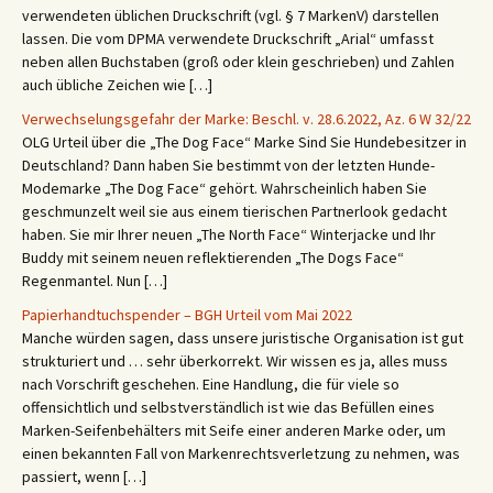
verwendeten üblichen Druckschrift (vgl. § 7 MarkenV) darstellen
lassen. Die vom DPMA verwendete Druckschrift „Arial“ umfasst
neben allen Buchstaben (groß oder klein geschrieben) und Zahlen
auch übliche Zeichen wie […]
Verwechselungsgefahr der Marke: Beschl. v. 28.6.2022, Az. 6 W 32/22
OLG Urteil über die „The Dog Face“ Marke Sind Sie Hundebesitzer in
Deutschland? Dann haben Sie bestimmt von der letzten Hunde-
Modemarke „The Dog Face“ gehört. Wahrscheinlich haben Sie
geschmunzelt weil sie aus einem tierischen Partnerlook gedacht
haben. Sie mir Ihrer neuen „The North Face“ Winterjacke und Ihr
Buddy mit seinem neuen reflektierenden „The Dogs Face“
Regenmantel. Nun […]
Papierhandtuchspender – BGH Urteil vom Mai 2022
Manche würden sagen, dass unsere juristische Organisation ist gut
strukturiert und … sehr überkorrekt. Wir wissen es ja, alles muss
nach Vorschrift geschehen. Eine Handlung, die für viele so
offensichtlich und selbstverständlich ist wie das Befüllen eines
Marken-Seifenbehälters mit Seife einer anderen Marke oder, um
einen bekannten Fall von Markenrechtsverletzung zu nehmen, was
passiert, wenn […]