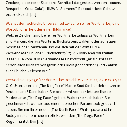
Zeichen, die in einer Standard-Schriftart dargestellt werden können.
Beispiele: „Coca-Cola“, „BMW“, „Siemens“. Besonderheit: Schutz
erstreckt sich […]
Was ist der rechtliche Unterschied zwischen einer Wortmarke, einer
Wort-/Bildmarke oder einer Bildmarke?
Welche Zeichen sind bei einer Wortmarke zulässig? Wortmarken
sind Marken, die aus Wörtern, Buchstaben, Zahlen oder sonstigen
Schriftzeichen bestehen und die sich mit der vom DPMA
verwendeten üblichen Druckschrift (vgl. § 7 MarkenV) darstellen
lassen. Die vom DPMA verwendete Druckschrift „Arial“ umfasst
neben allen Buchstaben (groß oder klein geschrieben) und Zahlen
auch übliche Zeichen wie […]
Verwechselungsgefahr der Marke: Beschl. v. 28.6.2022, Az. 6 W 32/22
OLG Urteil über die „The Dog Face“ Marke Sind Sie Hundebesitzer in
Deutschland? Dann haben Sie bestimmt von der letzten Hunde-
Modemarke „The Dog Face“ gehört. Wahrscheinlich haben Sie
geschmunzelt weil sie aus einem tierischen Partnerlook gedacht
haben. Sie mir Ihrer neuen „The North Face“ Winterjacke und Ihr
Buddy mit seinem neuen reflektierenden „The Dogs Face“
Regenmantel. Nun […]