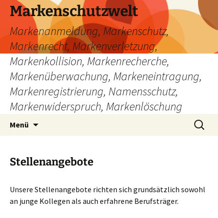
Zum
Markenschutzwelt
Inhalt
Markenanmeldung, Markenschutz,
springen
Markenrecht, Markenverletzung,
Markenkollision, Markenrecherche,
Markenüberwachung, Markeneintragung,
Markenregistrierung, Namensschutz,
Markenwiderspruch, Markenlöschung
Suchen
Menü
nach:
Stellenangebote
Unsere Stellenangebote richten sich grundsätzlich sowohl
an junge Kollegen als auch erfahrene Berufsträger.