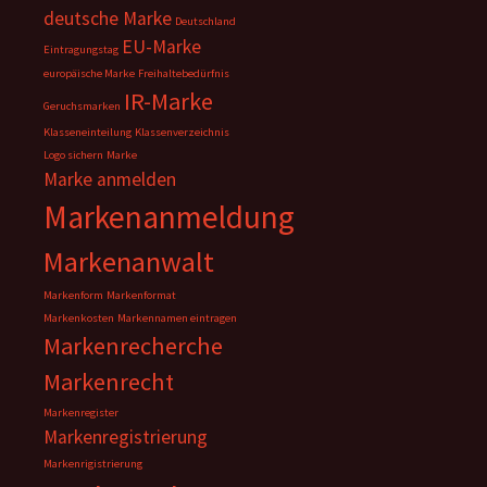
deutsche Marke
Deutschland
EU-Marke
Eintragungstag
europäische Marke
Freihaltebedürfnis
IR-Marke
Geruchsmarken
Klasseneinteilung
Klassenverzeichnis
Logo sichern
Marke
Marke anmelden
Markenanmeldung
Markenanwalt
Markenform
Markenformat
Markenkosten
Markennamen eintragen
Markenrecherche
Markenrecht
Markenregister
Markenregistrierung
Markenrigistrierung