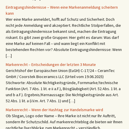
Eintragungshindernisse – Wenn eine Markenanmeldung scheitern
kann
Wer eine Marke anmeldet, hofft auf Schutz und Sicherheit. Doch
nicht jede Anmeldung wird akzeptiert. Rechtliche Stolperfallen, die
als Eintragungshindernisse bekannt sind, machen die Eintragung
riskant. Es gibt zwei große Gruppen: Hier geht es darum: Was darf
eine Marke auf keinen Fall – und wann liegt ein Konflikt mit
bestehenden Rechten vor? Absolute Eintragungshindernisse: Wenn
[…]
Markenrecht – Entscheidungen der letzten 3 Monate
Gerichtshof der Europäischen Union (EuGH) C‑17/24 – CeramTec
GmbH / Coorstek Bioceramics LLC (Urteil vom 19.06.2025)
Stichworte: Absolute Nichtigkeitsgründe, Formmarke/technische
Funktion (Art. 7 Abs. 1 lit. e ii a.F.), Bösgläubigkeit (Art. 52 Abs. 1 lit. a
und b a.F.). Ergebnis/Kernaussage: Die Nichtigkeitsgründe aus Art.
52 Abs. 1 lit. a (i.V.m. Art. 7 Abs. 1) und […]
Markenrecht – Wenn der Hashtag zur Handelsmarke wird
Ob Slogan, Logo oder Name – Ihre Marke ist nicht nur Ihr Auftritt,
sondern Ihr Schutzschild. Auf markenrechteblog.de bieten wir Ihnen
rechtliche Durchblicke zum Markenrecht – verständlich,