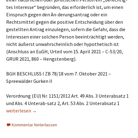
tes Interesse“ begründen, das erforderlich ist, um einen
Einspruch gegen den Än-derungsantrag oder ein
Rechtsmittel gegen die positive Entscheidung über den
gestellten Antrag einzulegen, sofern die Gefahr, dass die
Interessen einer solchen Person beeinträchtigt werden,
nicht äußerst unwahrscheinlich oder hypothetisch ist
(Anschluss an EuGH, Urteil vom 15. April 2021 – C-53/20,
GRUR 2021, 860 – Hengstenberg).
BGH BESCHLUSS I ZB 78/18 vom 7. Oktober 2021 –
Spreewälder Gurken II
Verordnung (EU) Nr. 1151/2012 Art. 49 Abs. 3 Unterabsatz 1
und Abs. 4 Unterab-satz 2, Art. 53 Abs. 2 Unterabsatz 1
Einspruch gegen den Änderungsantrag einer geografischen Herk
weiterlesen
→
Kommentar hinterlassen