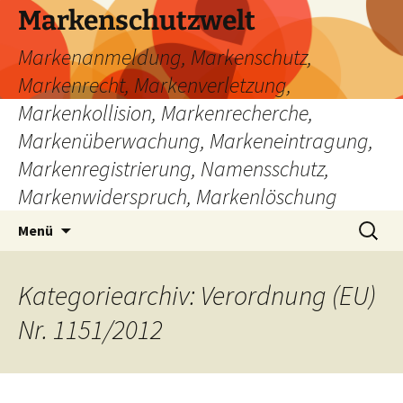
Zum
Markenschutzwelt
Inhalt
Markenanmeldung, Markenschutz,
springen
Markenrecht, Markenverletzung,
Markenkollision, Markenrecherche,
Markenüberwachung, Markeneintragung,
Markenregistrierung, Namensschutz,
Markenwiderspruch, Markenlöschung
Suchen
Menü
nach:
Kategoriearchiv: Verordnung (EU)
Nr. 1151/2012