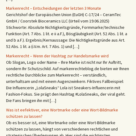
Markenrecht – Entscheidungen der letzten 3 Monate
Gerichtshof der Europäischen Union (EuGH) C‑17/24 – CeramTec
GmbH / Coorstek Bioceramics LLC (Urteil vom 19.06.2025)
Stichworte: Absolute Nichtigkeitsgründe, Formmarke/technische
Funktion (Art. 7 Abs. 1 lit. e ii a.F.), Bösgläubigkeit (Art. 52 Abs. 1 lit. a
und b a.F.). Ergebnis/Kernaussage: Die Nichtigkeitsgründe aus Art.
52 Abs. 1 lit. a (i.V.m. Art. 7 Abs. 1) und […]
Markenrecht – Wenn der Hashtag zur Handelsmarke wird
Ob Slogan, Logo oder Name – Ihre Marke ist nicht nur Ihr Auftritt,
sondern Ihr Schutzschild. Auf markenrechteblog.de bieten wir Ihnen
rechtliche Durchblicke zum Markenrecht – verständlich,
unterhaltsam und mit einem Augenzwinkern. Fiktives Fallbeispiel:
Die Influencerin „LolaSneaks“ Lola ist Sneakers-Influencerin mit
Fashion-Fokus. Sie prägt den Hashtag #LolaSneaks, der viral geht.
Die Fans bringen ihn mit […]
Was ist eefektiver, eine Wortmarke oder eine Wort-Bildmarke
schützen zu lassen?
Ob es besser ist, eine Wortmarke oder eine Wort-Bildmarke
schützen zu lassen, hängt von verschiedenen rechtlichen und
strategischen Überlegungen ab. Hier sind die wichtigsten