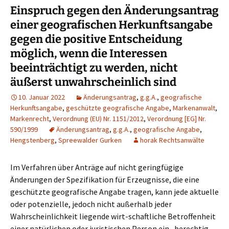
Einspruch gegen den Änderungsantrag
einer geografischen Herkunftsangabe
gegen die positive Entscheidung
möglich, wenn die Interessen
beeinträchtigt zu werden, nicht
äußerst unwahrscheinlich sind
10. Januar 2022
Änderungsantrag
,
g.g.A.
,
geografische
Herkunftsangabe
,
geschützte geografische Angabe
,
Markenanwalt
,
Markenrecht
,
Verordnung (EU) Nr. 1151/2012
,
Verordnung [EG] Nr.
590/1999
Änderungsantrag
,
g.g.A.
,
geografische Angabe
,
Hengstenberg
,
Spreewalder Gurken
horak Rechtsanwälte
Im Verfahren über Anträge auf nicht geringfügige
Änderungen der Spezifikation für Erzeugnisse, die eine
geschützte geografische Angabe tragen, kann jede aktuelle
oder potenzielle, jedoch nicht außerhalb jeder
Wahrscheinlichkeit liegende wirt-schaftliche Betroffenheit
einer natürlichen oder juristischen Person ein „berechtig-