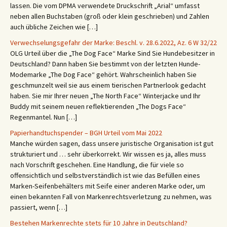
lassen. Die vom DPMA verwendete Druckschrift „Arial“ umfasst
neben allen Buchstaben (groß oder klein geschrieben) und Zahlen
auch übliche Zeichen wie […]
Verwechselungsgefahr der Marke: Beschl. v. 28.6.2022, Az. 6 W 32/22
OLG Urteil über die „The Dog Face“ Marke Sind Sie Hundebesitzer in
Deutschland? Dann haben Sie bestimmt von der letzten Hunde-
Modemarke „The Dog Face“ gehört. Wahrscheinlich haben Sie
geschmunzelt weil sie aus einem tierischen Partnerlook gedacht
haben. Sie mir Ihrer neuen „The North Face“ Winterjacke und Ihr
Buddy mit seinem neuen reflektierenden „The Dogs Face“
Regenmantel. Nun […]
Papierhandtuchspender – BGH Urteil vom Mai 2022
Manche würden sagen, dass unsere juristische Organisation ist gut
strukturiert und … sehr überkorrekt. Wir wissen es ja, alles muss
nach Vorschrift geschehen. Eine Handlung, die für viele so
offensichtlich und selbstverständlich ist wie das Befüllen eines
Marken-Seifenbehälters mit Seife einer anderen Marke oder, um
einen bekannten Fall von Markenrechtsverletzung zu nehmen, was
passiert, wenn […]
Bestehen Markenrechte stets für 10 Jahre in Deutschland?