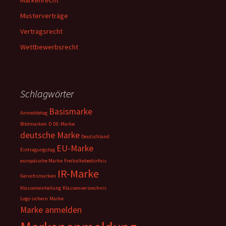
Markenrecht
Musterverträge
Vertragsrecht
Wettbewerbsrecht
Schlagwörter
Basismarke
Anmeldetag
Bildmarken
D
DE-Marke
deutsche Marke
Deutschland
EU-Marke
Eintragungstag
europäische Marke
Freihaltebedürfnis
IR-Marke
Geruchsmarken
Klasseneinteilung
Klassenverzeichnis
Logo sichern
Marke
Marke anmelden