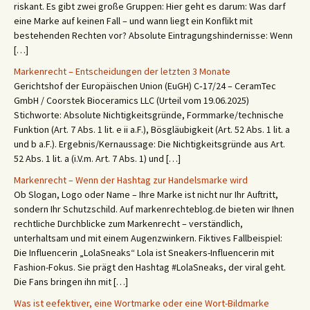
riskant. Es gibt zwei große Gruppen: Hier geht es darum: Was darf
eine Marke auf keinen Fall – und wann liegt ein Konflikt mit
bestehenden Rechten vor? Absolute Eintragungshindernisse: Wenn
[…]
Markenrecht – Entscheidungen der letzten 3 Monate
Gerichtshof der Europäischen Union (EuGH) C‑17/24 – CeramTec
GmbH / Coorstek Bioceramics LLC (Urteil vom 19.06.2025)
Stichworte: Absolute Nichtigkeitsgründe, Formmarke/technische
Funktion (Art. 7 Abs. 1 lit. e ii a.F.), Bösgläubigkeit (Art. 52 Abs. 1 lit. a
und b a.F.). Ergebnis/Kernaussage: Die Nichtigkeitsgründe aus Art.
52 Abs. 1 lit. a (i.V.m. Art. 7 Abs. 1) und […]
Markenrecht – Wenn der Hashtag zur Handelsmarke wird
Ob Slogan, Logo oder Name – Ihre Marke ist nicht nur Ihr Auftritt,
sondern Ihr Schutzschild. Auf markenrechteblog.de bieten wir Ihnen
rechtliche Durchblicke zum Markenrecht – verständlich,
unterhaltsam und mit einem Augenzwinkern. Fiktives Fallbeispiel:
Die Influencerin „LolaSneaks“ Lola ist Sneakers-Influencerin mit
Fashion-Fokus. Sie prägt den Hashtag #LolaSneaks, der viral geht.
Die Fans bringen ihn mit […]
Was ist eefektiver, eine Wortmarke oder eine Wort-Bildmarke