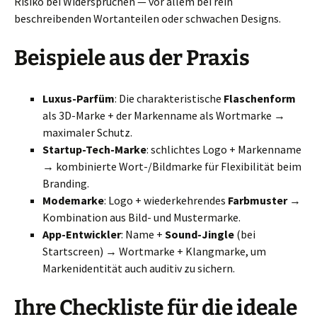
Risiko bei Widersprüchen — vor allem bei rein
beschreibenden Wortanteilen oder schwachen Designs.
Beispiele aus der Praxis
Luxus-Parfüm
: Die charakteristische
Flaschenform
als 3D-Marke + der Markenname als Wortmarke →
maximaler Schutz.
Startup-Tech-Marke
: schlichtes Logo + Markenname
→ kombinierte Wort-/Bildmarke für Flexibilität beim
Branding.
Modemarke
: Logo + wiederkehrendes
Farbmuster
→
Kombination aus Bild- und Mustermarke.
App-Entwickler
: Name +
Sound-Jingle
(bei
Startscreen) → Wortmarke + Klangmarke, um
Markenidentität auch auditiv zu sichern.
Ihre Checkliste für die ideale