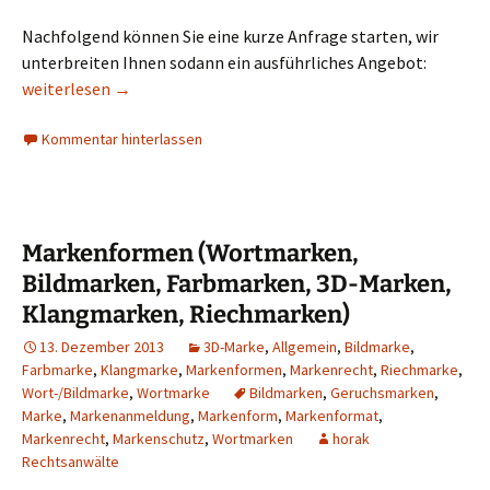
Nachfolgend können Sie eine kurze Anfrage starten, wir
unterbreiten Ihnen sodann ein ausführliches Angebot:
Formular zum EU-Markenschutz (Gemeinschaftsmarke) durch
weiterlesen
→
Kommentar hinterlassen
Markenformen (Wortmarken,
Bildmarken, Farbmarken, 3D-Marken,
Klangmarken, Riechmarken)
13. Dezember 2013
3D-Marke
,
Allgemein
,
Bildmarke
,
Farbmarke
,
Klangmarke
,
Markenformen
,
Markenrecht
,
Riechmarke
,
Wort-/Bildmarke
,
Wortmarke
Bildmarken
,
Geruchsmarken
,
Marke
,
Markenanmeldung
,
Markenform
,
Markenformat
,
Markenrecht
,
Markenschutz
,
Wortmarken
horak
Rechtsanwälte