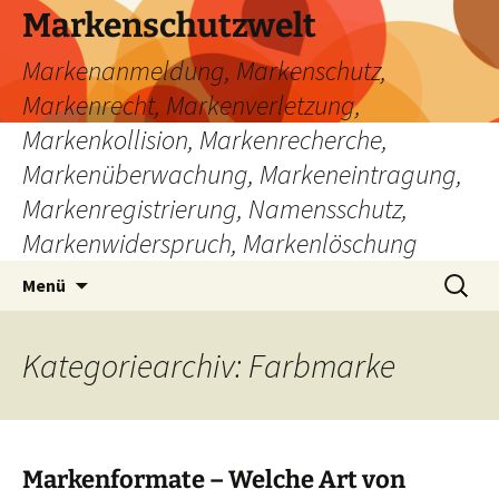
Zum
Markenschutzwelt
Inhalt
Markenanmeldung, Markenschutz,
springen
Markenrecht, Markenverletzung,
Markenkollision, Markenrecherche,
Markenüberwachung, Markeneintragung,
Markenregistrierung, Namensschutz,
Markenwiderspruch, Markenlöschung
Suchen
Menü
nach:
Kategoriearchiv: Farbmarke
Markenformate – Welche Art von