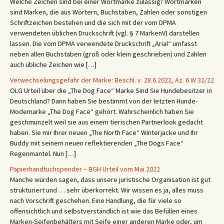
Welche Zeichen sind bei einer Wortmarke zulässig? Wortmarken
sind Marken, die aus Wörtern, Buchstaben, Zahlen oder sonstigen
Schriftzeichen bestehen und die sich mit der vom DPMA
verwendeten üblichen Druckschrift (vgl. § 7 MarkenV) darstellen
lassen. Die vom DPMA verwendete Druckschrift „Arial“ umfasst
neben allen Buchstaben (groß oder klein geschrieben) und Zahlen
auch übliche Zeichen wie […]
Verwechselungsgefahr der Marke: Beschl. v. 28.6.2022, Az. 6 W 32/22
OLG Urteil über die „The Dog Face“ Marke Sind Sie Hundebesitzer in
Deutschland? Dann haben Sie bestimmt von der letzten Hunde-
Modemarke „The Dog Face“ gehört. Wahrscheinlich haben Sie
geschmunzelt weil sie aus einem tierischen Partnerlook gedacht
haben. Sie mir Ihrer neuen „The North Face“ Winterjacke und Ihr
Buddy mit seinem neuen reflektierenden „The Dogs Face“
Regenmantel. Nun […]
Papierhandtuchspender – BGH Urteil vom Mai 2022
Manche würden sagen, dass unsere juristische Organisation ist gut
strukturiert und … sehr überkorrekt. Wir wissen es ja, alles muss
nach Vorschrift geschehen. Eine Handlung, die für viele so
offensichtlich und selbstverständlich ist wie das Befüllen eines
Marken-Seifenbehälters mit Seife einer anderen Marke oder, um