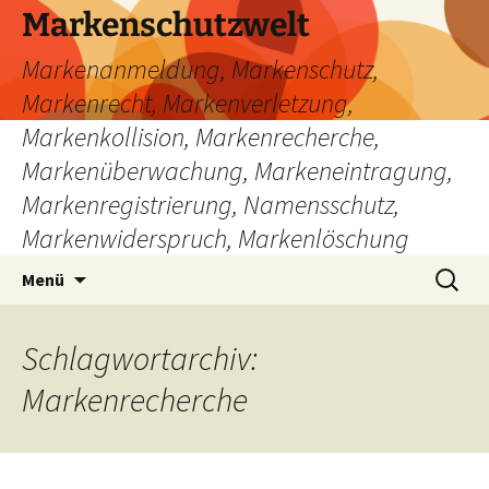
Zum
Markenschutzwelt
Inhalt
Markenanmeldung, Markenschutz,
springen
Markenrecht, Markenverletzung,
Markenkollision, Markenrecherche,
Markenüberwachung, Markeneintragung,
Markenregistrierung, Namensschutz,
Markenwiderspruch, Markenlöschung
Suchen
Menü
nach:
Schlagwortarchiv:
Markenrecherche