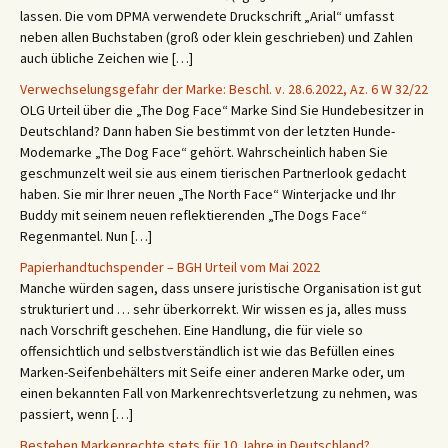
lassen. Die vom DPMA verwendete Druckschrift „Arial“ umfasst
neben allen Buchstaben (groß oder klein geschrieben) und Zahlen
auch übliche Zeichen wie […]
Verwechselungsgefahr der Marke: Beschl. v. 28.6.2022, Az. 6 W 32/22
OLG Urteil über die „The Dog Face“ Marke Sind Sie Hundebesitzer in
Deutschland? Dann haben Sie bestimmt von der letzten Hunde-
Modemarke „The Dog Face“ gehört. Wahrscheinlich haben Sie
geschmunzelt weil sie aus einem tierischen Partnerlook gedacht
haben. Sie mir Ihrer neuen „The North Face“ Winterjacke und Ihr
Buddy mit seinem neuen reflektierenden „The Dogs Face“
Regenmantel. Nun […]
Papierhandtuchspender – BGH Urteil vom Mai 2022
Manche würden sagen, dass unsere juristische Organisation ist gut
strukturiert und … sehr überkorrekt. Wir wissen es ja, alles muss
nach Vorschrift geschehen. Eine Handlung, die für viele so
offensichtlich und selbstverständlich ist wie das Befüllen eines
Marken-Seifenbehälters mit Seife einer anderen Marke oder, um
einen bekannten Fall von Markenrechtsverletzung zu nehmen, was
passiert, wenn […]
Bestehen Markenrechte stets für 10 Jahre in Deutschland?