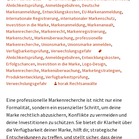
Ähnlichkeitsprüfung
,
Anmeldegebühren
,
Deutsche
Markenanmeldung
,
Entwicklungskosten
,
EU-Markenanmeldung
,
Internationale Registrierung
,
internationaler Markenschutz
,
Investition in die Marke
,
Markenanmeldung
,
Markenanwalt
,
Markenrecherche
,
Markenrecht
,
Markenregistrierung
,
Markenschutz
,
Markenüberwachung
,
professionelle
Markenrecherche
,
Unionsmarke
,
Unionsmarke anmelden
,
Verfügbarkeitsprüfung
,
Verwechslungsgefahr
Ähnlichkeitsprüfung
,
Anmeldegebühren
,
Entwicklungskosten
,
Erfolgschancen
,
Investition in die Marke
,
Logo-Design
,
Markenrecherche
,
Markenüberwachung
,
Marketingstrategien
,
Produktentwicklung
,
Verfügbarkeitsprüfung
,
Verwechslungsgefahr
horak Rechtsanwälte
Eine professionelle Markenrecherche ist nicht nur eine
Formalität, sondern ein essenzieller Schritt, um deine
Marke rechtlich abzusichern, Konflikte zu vermeiden und
deine Investitionen zu schützen. Sie bietet dir Klarheit über
die Verfügbarkeit deiner Marke, hilft dir, strategische
Entscheidungen zu treffen, und stellt sicher, dass deine