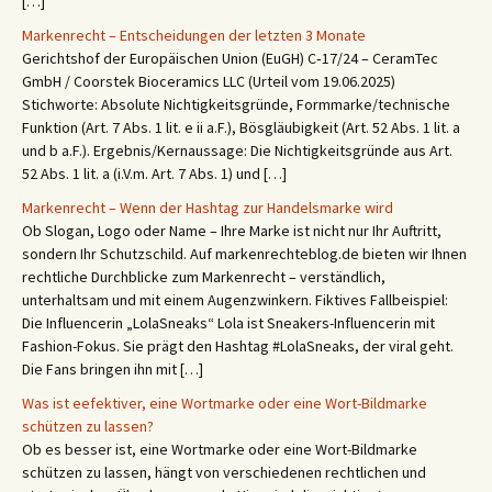
[…]
Markenrecht – Entscheidungen der letzten 3 Monate
Gerichtshof der Europäischen Union (EuGH) C‑17/24 – CeramTec
GmbH / Coorstek Bioceramics LLC (Urteil vom 19.06.2025)
Stichworte: Absolute Nichtigkeitsgründe, Formmarke/technische
Funktion (Art. 7 Abs. 1 lit. e ii a.F.), Bösgläubigkeit (Art. 52 Abs. 1 lit. a
und b a.F.). Ergebnis/Kernaussage: Die Nichtigkeitsgründe aus Art.
52 Abs. 1 lit. a (i.V.m. Art. 7 Abs. 1) und […]
Markenrecht – Wenn der Hashtag zur Handelsmarke wird
Ob Slogan, Logo oder Name – Ihre Marke ist nicht nur Ihr Auftritt,
sondern Ihr Schutzschild. Auf markenrechteblog.de bieten wir Ihnen
rechtliche Durchblicke zum Markenrecht – verständlich,
unterhaltsam und mit einem Augenzwinkern. Fiktives Fallbeispiel:
Die Influencerin „LolaSneaks“ Lola ist Sneakers-Influencerin mit
Fashion-Fokus. Sie prägt den Hashtag #LolaSneaks, der viral geht.
Die Fans bringen ihn mit […]
Was ist eefektiver, eine Wortmarke oder eine Wort-Bildmarke
schützen zu lassen?
Ob es besser ist, eine Wortmarke oder eine Wort-Bildmarke
schützen zu lassen, hängt von verschiedenen rechtlichen und