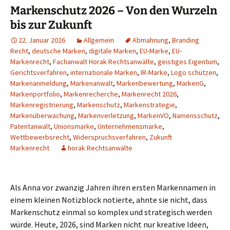
Markenschutz 2026 – Von den Wurzeln
bis zur Zukunft
22. Januar 2026
Allgemein
Abmahnung
,
Branding
Recht
,
deutsche Marken
,
digitale Marken
,
EU-Marke
,
EU-
Markenrecht
,
Fachanwalt Horak Rechtsanwälte
,
geistiges Eigentum
,
Gerichtsverfahren
,
internationale Marken
,
IR-Marke
,
Logo schützen
,
Markenanmeldung
,
Markenanwalt
,
Markenbewertung
,
MarkenG
,
Markenportfolio
,
Markenrecherche
,
Markenrecht 2026
,
Markenregistrierung
,
Markenschutz
,
Markenstrategie
,
Markenüberwachung
,
Markenverletzung
,
MarkenVO
,
Namensschutz
,
Patentanwalt
,
Unionsmarke
,
Unternehmensmarke
,
Wettbewerbsrecht
,
Widerspruchsverfahren
,
Zukunft
Markenrecht
horak Rechtsanwälte
Als Anna vor zwanzig Jahren ihren ersten Markennamen in
einem kleinen Notizblock notierte, ahnte sie nicht, dass
Markenschutz einmal so komplex und strategisch werden
würde. Heute, 2026, sind Marken nicht nur kreative Ideen,