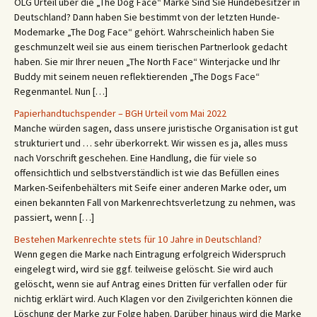
OLG Urteil über die „The Dog Face“ Marke Sind Sie Hundebesitzer in
Deutschland? Dann haben Sie bestimmt von der letzten Hunde-
Modemarke „The Dog Face“ gehört. Wahrscheinlich haben Sie
geschmunzelt weil sie aus einem tierischen Partnerlook gedacht
haben. Sie mir Ihrer neuen „The North Face“ Winterjacke und Ihr
Buddy mit seinem neuen reflektierenden „The Dogs Face“
Regenmantel. Nun […]
Papierhandtuchspender – BGH Urteil vom Mai 2022
Manche würden sagen, dass unsere juristische Organisation ist gut
strukturiert und … sehr überkorrekt. Wir wissen es ja, alles muss
nach Vorschrift geschehen. Eine Handlung, die für viele so
offensichtlich und selbstverständlich ist wie das Befüllen eines
Marken-Seifenbehälters mit Seife einer anderen Marke oder, um
einen bekannten Fall von Markenrechtsverletzung zu nehmen, was
passiert, wenn […]
Bestehen Markenrechte stets für 10 Jahre in Deutschland?
Wenn gegen die Marke nach Eintragung erfolgreich Widerspruch
eingelegt wird, wird sie ggf. teilweise gelöscht. Sie wird auch
gelöscht, wenn sie auf Antrag eines Dritten für verfallen oder für
nichtig erklärt wird. Auch Klagen vor den Zivilgerichten können die
Löschung der Marke zur Folge haben. Darüber hinaus wird die Marke