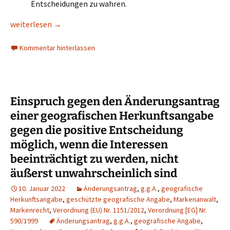
Entscheidungen zu wahren.
Bedeutende Entscheidungen zum Markenrecht aus 2024
weiterlesen
→
Kommentar hinterlassen
Einspruch gegen den Änderungsantrag
einer geografischen Herkunftsangabe
gegen die positive Entscheidung
möglich, wenn die Interessen
beeinträchtigt zu werden, nicht
äußerst unwahrscheinlich sind
10. Januar 2022
Änderungsantrag
,
g.g.A.
,
geografische
Herkunftsangabe
,
geschützte geografische Angabe
,
Markenanwalt
,
Markenrecht
,
Verordnung (EU) Nr. 1151/2012
,
Verordnung [EG] Nr.
590/1999
Änderungsantrag
,
g.g.A.
,
geografische Angabe
,