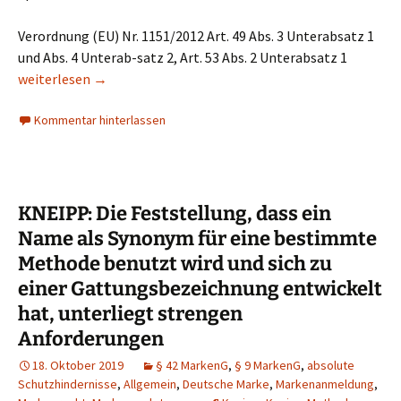
Verordnung (EU) Nr. 1151/2012 Art. 49 Abs. 3 Unterabsatz 1
und Abs. 4 Unterab-satz 2, Art. 53 Abs. 2 Unterabsatz 1
Einspruch gegen den Änderungsantrag einer geografischen Herk
weiterlesen
→
Kommentar hinterlassen
KNEIPP: Die Feststellung, dass ein
Name als Synonym für eine bestimmte
Methode benutzt wird und sich zu
einer Gattungsbezeichnung entwickelt
hat, unterliegt strengen
Anforderungen
18. Oktober 2019
§ 42 MarkenG
,
§ 9 MarkenG
,
absolute
Schutzhindernisse
,
Allgemein
,
Deutsche Marke
,
Markenanmeldung
,