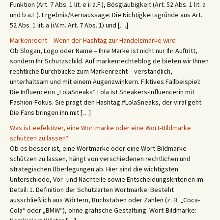
Funktion (Art. 7 Abs. 1 lit. e ii a.F.), Bösgläubigkeit (Art. 52 Abs. 1 lit. a
und b a.F.). Ergebnis/Kernaussage: Die Nichtigkeitsgründe aus Art.
52 Abs. 1 lit. a (i.V.m. Art. 7 Abs. 1) und […]
Markenrecht – Wenn der Hashtag zur Handelsmarke wird
Ob Slogan, Logo oder Name – Ihre Marke ist nicht nur Ihr Auftritt,
sondern Ihr Schutzschild. Auf markenrechteblog.de bieten wir Ihnen
rechtliche Durchblicke zum Markenrecht – verständlich,
unterhaltsam und mit einem Augenzwinkern. Fiktives Fallbeispiel:
Die Influencerin „LolaSneaks“ Lola ist Sneakers-Influencerin mit
Fashion-Fokus. Sie prägt den Hashtag #LolaSneaks, der viral geht.
Die Fans bringen ihn mit […]
Was ist eefektiver, eine Wortmarke oder eine Wort-Bildmarke
schützen zu lassen?
Ob es besser ist, eine Wortmarke oder eine Wort-Bildmarke
schützen zu lassen, hängt von verschiedenen rechtlichen und
strategischen Überlegungen ab. Hier sind die wichtigsten
Unterschiede, Vor- und Nachteile sowie Entscheidungskriterien im
Detail: 1. Definition der Schutzarten Wortmarke: Besteht
ausschließlich aus Wörtern, Buchstaben oder Zahlen (z. B. „Coca-
Cola“ oder „BMW“), ohne grafische Gestaltung. Wort-Bildmarke: