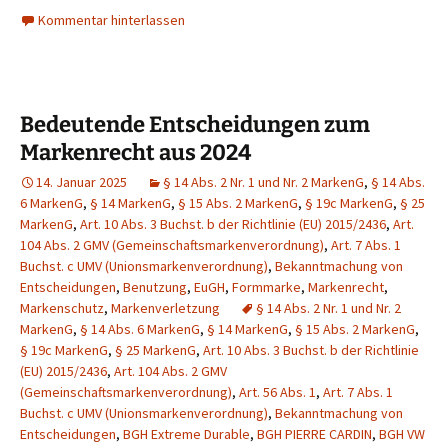
Kommentar hinterlassen
Bedeutende Entscheidungen zum
Markenrecht aus 2024
14. Januar 2025
§ 14 Abs. 2 Nr. 1 und Nr. 2 MarkenG
,
§ 14 Abs.
6 MarkenG
,
§ 14 MarkenG
,
§ 15 Abs. 2 MarkenG
,
§ 19c MarkenG
,
§ 25
MarkenG
,
Art. 10 Abs. 3 Buchst. b der Richtlinie (EU) 2015/2436
,
Art.
104 Abs. 2 GMV (Gemeinschaftsmarkenverordnung)
,
Art. 7 Abs. 1
Buchst. c UMV (Unionsmarkenverordnung)
,
Bekanntmachung von
Entscheidungen
,
Benutzung
,
EuGH
,
Formmarke
,
Markenrecht
,
Markenschutz
,
Markenverletzung
§ 14 Abs. 2 Nr. 1 und Nr. 2
MarkenG
,
§ 14 Abs. 6 MarkenG
,
§ 14 MarkenG
,
§ 15 Abs. 2 MarkenG
,
§ 19c MarkenG
,
§ 25 MarkenG
,
Art. 10 Abs. 3 Buchst. b der Richtlinie
(EU) 2015/2436
,
Art. 104 Abs. 2 GMV
(Gemeinschaftsmarkenverordnung)
,
Art. 56 Abs. 1
,
Art. 7 Abs. 1
Buchst. c UMV (Unionsmarkenverordnung)
,
Bekanntmachung von
Entscheidungen
,
BGH Extreme Durable
,
BGH PIERRE CARDIN
,
BGH VW