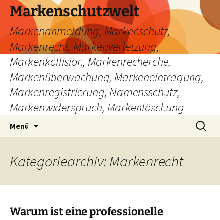
Zum
Markenschutzwelt
Inhalt
Markenanmeldung, Markenschutz,
springen
Markenrecht, Markenverletzung,
Markenkollision, Markenrecherche,
Markenüberwachung, Markeneintragung,
Markenregistrierung, Namensschutz,
Markenwiderspruch, Markenlöschung
Suchen
Menü
nach:
Kategoriearchiv: Markenrecht
Warum ist eine professionelle