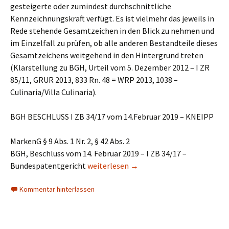
gesteigerte oder zumindest durchschnittliche
Kennzeichnungskraft verfügt. Es ist vielmehr das jeweils in
Rede stehende Gesamtzeichen in den Blick zu nehmen und
im Einzelfall zu prüfen, ob alle anderen Bestandteile dieses
Gesamtzeichens weitgehend in den Hintergrund treten
(Klarstellung zu BGH, Urteil vom 5. Dezember 2012 – I ZR
85/11, GRUR 2013, 833 Rn. 48 = WRP 2013, 1038 –
Culinaria/Villa Culinaria).
BGH BESCHLUSS I ZB 34/17 vom 14.Februar 2019 – KNEIPP
MarkenG § 9 Abs. 1 Nr. 2, § 42 Abs. 2
BGH, Beschluss vom 14. Februar 2019 – I ZB 34/17 –
KNEIPP: Die Feststellung, dass ein Nam
Bundespatentgericht
weiterlesen
→
Kommentar hinterlassen