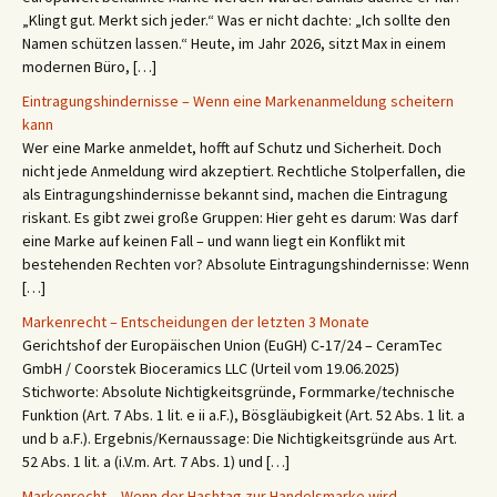
„Klingt gut. Merkt sich jeder.“ Was er nicht dachte: „Ich sollte den
Namen schützen lassen.“ Heute, im Jahr 2026, sitzt Max in einem
modernen Büro, […]
Eintragungshindernisse – Wenn eine Markenanmeldung scheitern
kann
Wer eine Marke anmeldet, hofft auf Schutz und Sicherheit. Doch
nicht jede Anmeldung wird akzeptiert. Rechtliche Stolperfallen, die
als Eintragungshindernisse bekannt sind, machen die Eintragung
riskant. Es gibt zwei große Gruppen: Hier geht es darum: Was darf
eine Marke auf keinen Fall – und wann liegt ein Konflikt mit
bestehenden Rechten vor? Absolute Eintragungshindernisse: Wenn
[…]
Markenrecht – Entscheidungen der letzten 3 Monate
Gerichtshof der Europäischen Union (EuGH) C‑17/24 – CeramTec
GmbH / Coorstek Bioceramics LLC (Urteil vom 19.06.2025)
Stichworte: Absolute Nichtigkeitsgründe, Formmarke/technische
Funktion (Art. 7 Abs. 1 lit. e ii a.F.), Bösgläubigkeit (Art. 52 Abs. 1 lit. a
und b a.F.). Ergebnis/Kernaussage: Die Nichtigkeitsgründe aus Art.
52 Abs. 1 lit. a (i.V.m. Art. 7 Abs. 1) und […]
Markenrecht – Wenn der Hashtag zur Handelsmarke wird