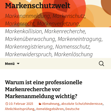
Zum
Markenschutzwelt
Inhalt
Markenanmeldung, Markenschutz,
springen
Markenrecht, Markenverletzung,
Markenkollision, Markenrecherche,
Markenüberwachung, Markeneintragung,
Markenregistrierung, Namensschutz,
Markenwiderspruch, Markenlöschung
Suchen
Menü
nach:
Warum ist eine professionelle
Markenrecherche vor
Markenanmeldung wichtig?
10. Februar 2025
Abmahnung
,
absolute Schutzhindernisse
,
Ähnlichkeitsprüfung
,
Anmeldegebühren
,
Deutsche