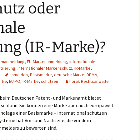
utz oder
nale
ung (IR-Marke)?
kenanmeldung
,
EU-Markenanmeldung
,
internationale
strierung
,
internationaler Markenschutz
,
IR-Marke
,
anmelden
,
Basismarke
,
deutsche Marke
,
DPMA
,
arke
,
EUIPO
,
IR-Marke
,
schützen
horak Rechtsanwälte
beim Deutschen Patent- und Markenamt bietet
tschland. Sie können eine Marke aber auch europaweit
undlage einer Basismarke – international schützen
ysteme hat Vor- und Nachteile, die vor dem
nmelders zu bewerten sind.