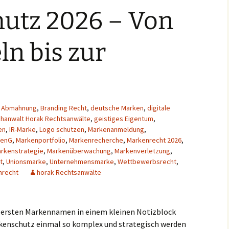
utz 2026 – Von
Amtsgebühren
Checkliste für
n bis zur
Markenanmelder
Markenhistorie
Abmahnung
,
Branding Recht
,
deutsche Marken
,
digitale
hanwalt Horak Rechtsanwälte
,
geistiges Eigentum
,
en
,
IR-Marke
,
Logo schützen
,
Markenanmeldung
,
kenG
,
Markenportfolio
,
Markenrecherche
,
Markenrecht 2026
,
rkenstrategie
,
Markenüberwachung
,
Markenverletzung
,
t
,
Unionsmarke
,
Unternehmensmarke
,
Wettbewerbsrecht
,
nrecht
horak Rechtsanwälte
n ersten Markennamen in einem kleinen Notizblock
arkenschutz einmal so komplex und strategisch werden