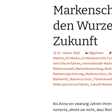
Stellenangebot
Markensch
Rechtsreferendare
Markenanmeldung
(m/w/d)
Deutschland ab 89€*
den Wurzel
Stellenangebot
Markenanmeldung
Rechtsfachwirte (m/w/d)
Europa ab 249€*
Zukunft
Stellenangebot
Internationale
Rechtsanwaltsfachangestellte
Markenanmeldung ab
(m/w/d)
345€*
22. Januar 2026
Allgemein
Stellenangebot
Markenanmeldung
Marken
,
EU-Marke
,
EU-Markenrecht
,
Fac
Rechtsanwalts- und
Österreich ab 175€*
Gerichtsverfahren
,
internationale Mark
Notarfachangestellte
(m/w/d)
Markenanwalt
,
Markenbewertung
,
Mar
Markenregistrierung
,
Markenschutz
,
Ma
Stellenangebot
MarkenVO
,
Namensschutz
,
Patentanwal
Patentanwaltsfachangestellte
Widerspruchsverfahren
,
Zukunft Marke
(m/w/d)
Stellenangebot
Auszubildende zur
Als Anna vor zwanzig Jahren ihre
Rechtsanwaltsfachangestellten
(m/w/d)
notierte, ahnte sie nicht, dass M