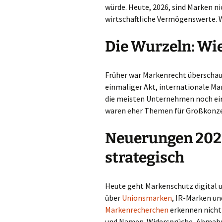
würde. Heute, 2026, sind Marken ni
Stellenangebot
wirtschaftliche Vermögenswerte. Wer
Auszubildende zur
Patentanwaltsfachangestellten
(m/w/d)
Die Wurzeln: Wie
Stellenangebot
Patentingenieure
Früher war Markenrecht überschau
(m/w/d)
einmaliger Akt, internationale Ma
Stellenangebot
die meisten Unternehmen noch ei
Wirtschaftsjuristen
waren eher Themen für Großkonzern
(m/w/d)
Neuerungen 2026 
strategisch
Heute geht Markenschutz digital 
über
Unionsmarken
, IR-Marken un
Markenrecherchen
erkennen nicht 
und Namen. Widersprüche, Abmahnu