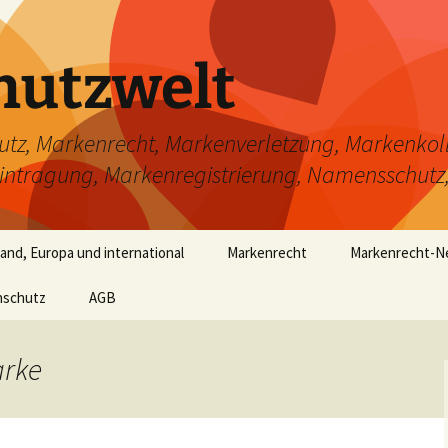
hutzwelt
, Markenrecht, Markenverletzung, Markenkoll
tragung, Markenregistrierung, Namensschutz
nd, Europa und international
Markenrecht
Markenrecht-
nschutz
AGB
Was ist eine Marke?
FAQ Markenrecht
arke
Markenschutzvoraussetzung
Markenformat