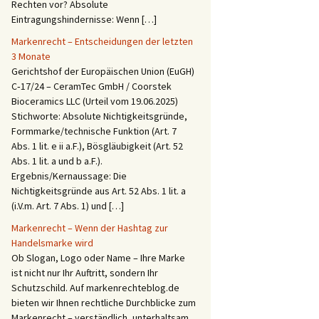
Rechten vor? Absolute
Eintragungshindernisse: Wenn […]
Markenrecht – Entscheidungen der letzten
3 Monate
Gerichtshof der Europäischen Union (EuGH)
C‑17/24 – CeramTec GmbH / Coorstek
Bioceramics LLC (Urteil vom 19.06.2025)
Stichworte: Absolute Nichtigkeitsgründe,
Formmarke/technische Funktion (Art. 7
Abs. 1 lit. e ii a.F.), Bösgläubigkeit (Art. 52
Abs. 1 lit. a und b a.F.).
Ergebnis/Kernaussage: Die
Nichtigkeitsgründe aus Art. 52 Abs. 1 lit. a
(i.V.m. Art. 7 Abs. 1) und […]
Markenrecht – Wenn der Hashtag zur
Handelsmarke wird
Ob Slogan, Logo oder Name – Ihre Marke
ist nicht nur Ihr Auftritt, sondern Ihr
Schutzschild. Auf markenrechteblog.de
bieten wir Ihnen rechtliche Durchblicke zum
Markenrecht – verständlich, unterhaltsam