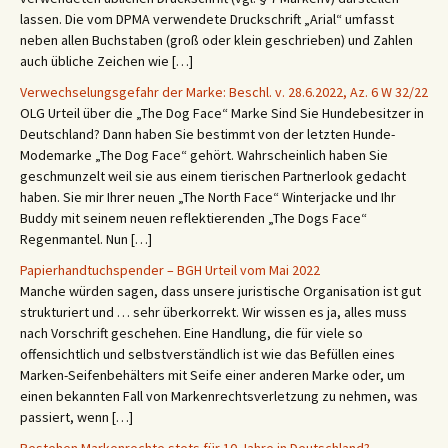
lassen. Die vom DPMA verwendete Druckschrift „Arial“ umfasst
neben allen Buchstaben (groß oder klein geschrieben) und Zahlen
auch übliche Zeichen wie […]
Verwechselungsgefahr der Marke: Beschl. v. 28.6.2022, Az. 6 W 32/22
OLG Urteil über die „The Dog Face“ Marke Sind Sie Hundebesitzer in
Deutschland? Dann haben Sie bestimmt von der letzten Hunde-
Modemarke „The Dog Face“ gehört. Wahrscheinlich haben Sie
geschmunzelt weil sie aus einem tierischen Partnerlook gedacht
haben. Sie mir Ihrer neuen „The North Face“ Winterjacke und Ihr
Buddy mit seinem neuen reflektierenden „The Dogs Face“
Regenmantel. Nun […]
Papierhandtuchspender – BGH Urteil vom Mai 2022
Manche würden sagen, dass unsere juristische Organisation ist gut
strukturiert und … sehr überkorrekt. Wir wissen es ja, alles muss
nach Vorschrift geschehen. Eine Handlung, die für viele so
offensichtlich und selbstverständlich ist wie das Befüllen eines
Marken-Seifenbehälters mit Seife einer anderen Marke oder, um
einen bekannten Fall von Markenrechtsverletzung zu nehmen, was
passiert, wenn […]