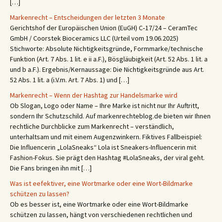
[…]
Markenrecht – Entscheidungen der letzten 3 Monate
Gerichtshof der Europäischen Union (EuGH) C‑17/24 – CeramTec
GmbH / Coorstek Bioceramics LLC (Urteil vom 19.06.2025)
Stichworte: Absolute Nichtigkeitsgründe, Formmarke/technische
Funktion (Art. 7 Abs. 1 lit. e ii a.F.), Bösgläubigkeit (Art. 52 Abs. 1 lit. a
und b a.F.). Ergebnis/Kernaussage: Die Nichtigkeitsgründe aus Art.
52 Abs. 1 lit. a (i.V.m. Art. 7 Abs. 1) und […]
Markenrecht – Wenn der Hashtag zur Handelsmarke wird
Ob Slogan, Logo oder Name – Ihre Marke ist nicht nur Ihr Auftritt,
sondern Ihr Schutzschild. Auf markenrechteblog.de bieten wir Ihnen
rechtliche Durchblicke zum Markenrecht – verständlich,
unterhaltsam und mit einem Augenzwinkern. Fiktives Fallbeispiel:
Die Influencerin „LolaSneaks“ Lola ist Sneakers-Influencerin mit
Fashion-Fokus. Sie prägt den Hashtag #LolaSneaks, der viral geht.
Die Fans bringen ihn mit […]
Was ist eefektiver, eine Wortmarke oder eine Wort-Bildmarke
schützen zu lassen?
Ob es besser ist, eine Wortmarke oder eine Wort-Bildmarke
schützen zu lassen, hängt von verschiedenen rechtlichen und