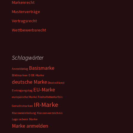
Markenrecht
Musterverträge
Vertragsrecht
Wettbewerbsrecht
Schlagwörter
Basismarke
Anmeldetag
Bildmarken
D
DE-Marke
deutsche Marke
Deutschland
EU-Marke
Eintragungstag
europäische Marke
Freihaltebedürfnis
IR-Marke
Geruchsmarken
Klasseneinteilung
Klassenverzeichnis
Logo sichern
Marke
Marke anmelden