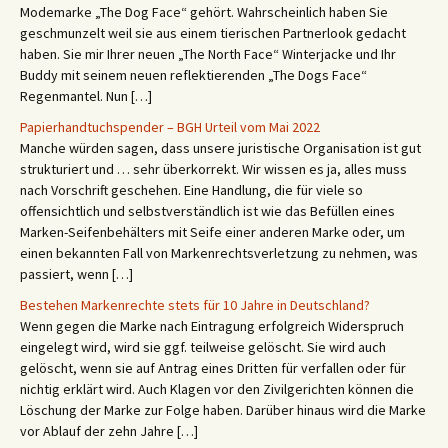
Modemarke „The Dog Face“ gehört. Wahrscheinlich haben Sie
geschmunzelt weil sie aus einem tierischen Partnerlook gedacht
haben. Sie mir Ihrer neuen „The North Face“ Winterjacke und Ihr
Buddy mit seinem neuen reflektierenden „The Dogs Face“
Regenmantel. Nun […]
Papierhandtuchspender – BGH Urteil vom Mai 2022
Manche würden sagen, dass unsere juristische Organisation ist gut
strukturiert und … sehr überkorrekt. Wir wissen es ja, alles muss
nach Vorschrift geschehen. Eine Handlung, die für viele so
offensichtlich und selbstverständlich ist wie das Befüllen eines
Marken-Seifenbehälters mit Seife einer anderen Marke oder, um
einen bekannten Fall von Markenrechtsverletzung zu nehmen, was
passiert, wenn […]
Bestehen Markenrechte stets für 10 Jahre in Deutschland?
Wenn gegen die Marke nach Eintragung erfolgreich Widerspruch
eingelegt wird, wird sie ggf. teilweise gelöscht. Sie wird auch
gelöscht, wenn sie auf Antrag eines Dritten für verfallen oder für
nichtig erklärt wird. Auch Klagen vor den Zivilgerichten können die
Löschung der Marke zur Folge haben. Darüber hinaus wird die Marke
vor Ablauf der zehn Jahre […]