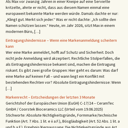
Als Max vor zwanzig Jahren in einer Kneipe auf eine Serviette
kritzelte, ahnte er nicht, dass aus diesem Namen einmal eine
europaweit bekannte Marke werden würde. Damals dachte er nur:
„Klingt gut. Merkt sich jeder.“ Was er nicht dachte: „Ich sollte den
Namen schützen lassen.“ Heute, im Jahr 2026, sitzt Max in einem
modernen Büro, […]
Eintragungshindernisse – Wenn eine Markenanmeldung scheitern
kann
Wer eine Marke anmeldet, hofft auf Schutz und Sicherheit. Doch
nicht jede Anmeldung wird akzeptiert. Rechtliche Stolperfallen, die
als Eintragungshindernisse bekannt sind, machen die Eintragung
riskant. Es gibt zwei große Gruppen: Hier geht es darum: Was darf
eine Marke auf keinen Fall – und wann liegt ein Konflikt mit
bestehenden Rechten vor? Absolute Eintragungshindernisse: Wenn
[…]
Markenrecht – Entscheidungen der letzten 3 Monate
Gerichtshof der Europäischen Union (EuGH) C‑17/24 – CeramTec
GmbH / Coorstek Bioceramics LLC (Urteil vom 19.06.2025)
Stichworte: Absolute Nichtigkeitsgründe, Formmarke/technische
Funktion (Art. 7 Abs. 1 lit. e ii a.F.), Bösgläubigkeit (Art. 52 Abs. 1 lit. a
und b a.F.). Ergebnis/Kernaussage: Die Nichtigkeitsgründe aus Art.