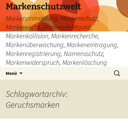
Zum
Markenschutzwelt
Inhalt
Markenanmeldung, Markenschutz,
springen
Markenrecht, Markenverletzung,
Markenkollision, Markenrecherche,
Markenüberwachung, Markeneintragung,
Markenregistrierung, Namensschutz,
Markenwiderspruch, Markenlöschung
Suchen
Menü
nach:
Schlagwortarchiv:
Geruchsmarken