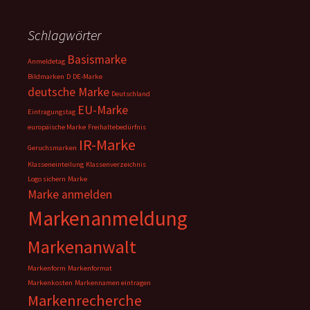
Schlagwörter
Basismarke
Anmeldetag
Bildmarken
D
DE-Marke
deutsche Marke
Deutschland
EU-Marke
Eintragungstag
europäische Marke
Freihaltebedürfnis
IR-Marke
Geruchsmarken
Klasseneinteilung
Klassenverzeichnis
Logo sichern
Marke
Marke anmelden
Markenanmeldung
Markenanwalt
Markenform
Markenformat
Markenkosten
Markennamen eintragen
Markenrecherche