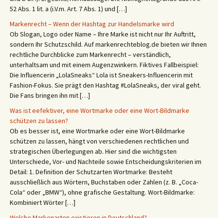
52 Abs. 1 lit. a (i.V.m. Art. 7 Abs. 1) und […]
Markenrecht – Wenn der Hashtag zur Handelsmarke wird
Ob Slogan, Logo oder Name – Ihre Marke ist nicht nur Ihr Auftritt,
sondern Ihr Schutzschild. Auf markenrechteblog.de bieten wir Ihnen
rechtliche Durchblicke zum Markenrecht – verständlich,
unterhaltsam und mit einem Augenzwinkern. Fiktives Fallbeispiel:
Die Influencerin „LolaSneaks“ Lola ist Sneakers-Influencerin mit
Fashion-Fokus. Sie prägt den Hashtag #LolaSneaks, der viral geht.
Die Fans bringen ihn mit […]
Was ist eefektiver, eine Wortmarke oder eine Wort-Bildmarke
schützen zu lassen?
Ob es besser ist, eine Wortmarke oder eine Wort-Bildmarke
schützen zu lassen, hängt von verschiedenen rechtlichen und
strategischen Überlegungen ab. Hier sind die wichtigsten
Unterschiede, Vor- und Nachteile sowie Entscheidungskriterien im
Detail: 1. Definition der Schutzarten Wortmarke: Besteht
ausschließlich aus Wörtern, Buchstaben oder Zahlen (z. B. „Coca-
Cola“ oder „BMW“), ohne grafische Gestaltung. Wort-Bildmarke:
Kombiniert Wörter […]
Welche Markenarten existieren in Deutschland?