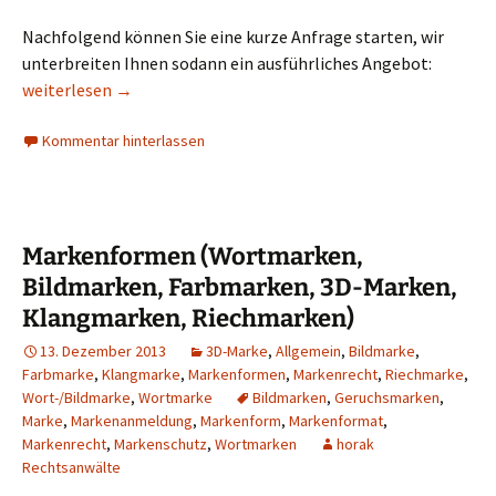
Nachfolgend können Sie eine kurze Anfrage starten, wir
unterbreiten Ihnen sodann ein ausführliches Angebot:
Formular zum EU-Markenschutz (Gemeinschaftsmarke) durch
weiterlesen
→
Kommentar hinterlassen
Markenformen (Wortmarken,
Bildmarken, Farbmarken, 3D-Marken,
Klangmarken, Riechmarken)
13. Dezember 2013
3D-Marke
,
Allgemein
,
Bildmarke
,
Farbmarke
,
Klangmarke
,
Markenformen
,
Markenrecht
,
Riechmarke
,
Wort-/Bildmarke
,
Wortmarke
Bildmarken
,
Geruchsmarken
,
Marke
,
Markenanmeldung
,
Markenform
,
Markenformat
,
Markenrecht
,
Markenschutz
,
Wortmarken
horak
Rechtsanwälte