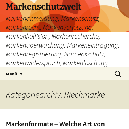
Zum
Markenschutzwelt
Inhalt
Markenanmeldung, Markenschutz,
springen
Markenrecht, Markenverletzung,
Markenkollision, Markenrecherche,
Markenüberwachung, Markeneintragung,
Markenregistrierung, Namensschutz,
Markenwiderspruch, Markenlöschung
Suchen
Menü
nach:
Kategoriearchiv: Riechmarke
Markenformate – Welche Art von