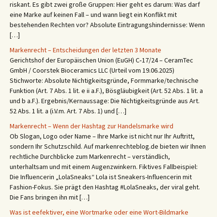
riskant. Es gibt zwei große Gruppen: Hier geht es darum: Was darf
eine Marke auf keinen Fall – und wann liegt ein Konflikt mit
bestehenden Rechten vor? Absolute Eintragungshindernisse: Wenn
[…]
Markenrecht – Entscheidungen der letzten 3 Monate
Gerichtshof der Europäischen Union (EuGH) C‑17/24 – CeramTec
GmbH / Coorstek Bioceramics LLC (Urteil vom 19.06.2025)
Stichworte: Absolute Nichtigkeitsgründe, Formmarke/technische
Funktion (Art. 7 Abs. 1 lit. e ii a.F.), Bösgläubigkeit (Art. 52 Abs. 1 lit. a
und b a.F.). Ergebnis/Kernaussage: Die Nichtigkeitsgründe aus Art.
52 Abs. 1 lit. a (i.V.m. Art. 7 Abs. 1) und […]
Markenrecht – Wenn der Hashtag zur Handelsmarke wird
Ob Slogan, Logo oder Name – Ihre Marke ist nicht nur Ihr Auftritt,
sondern Ihr Schutzschild. Auf markenrechteblog.de bieten wir Ihnen
rechtliche Durchblicke zum Markenrecht – verständlich,
unterhaltsam und mit einem Augenzwinkern. Fiktives Fallbeispiel:
Die Influencerin „LolaSneaks“ Lola ist Sneakers-Influencerin mit
Fashion-Fokus. Sie prägt den Hashtag #LolaSneaks, der viral geht.
Die Fans bringen ihn mit […]
Was ist eefektiver, eine Wortmarke oder eine Wort-Bildmarke