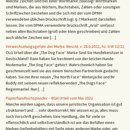
Welche Zeichen sind bei einer Wortmarke zulässig? Wortmarken
sind Marken, die aus Wörtern, Buchstaben, Zahlen oder sonstigen
Schriftzeichen bestehen und die sich mit der vom DPMA
verwendeten üblichen Druckschrift (vgl. § 7 MarkenV) darstellen
lassen. Die vom DPMA verwendete Druckschrift „Arial“ umfasst
neben allen Buchstaben (groß oder klein geschrieben) und Zahlen
auch übliche Zeichen wie […]
Verwechselungsgefahr der Marke: Beschl. v. 28.6.2022, Az. 6 W 32/22
OLG Urteil über die „The Dog Face“ Marke Sind Sie Hundebesitzer in
Deutschland? Dann haben Sie bestimmt von der letzten Hunde-
Modemarke „The Dog Face“ gehört. Wahrscheinlich haben Sie
geschmunzelt weil sie aus einem tierischen Partnerlook gedacht
haben. Sie mir Ihrer neuen „The North Face“ Winterjacke und Ihr
Buddy mit seinem neuen reflektierenden „The Dogs Face“
Regenmantel. Nun […]
Papierhandtuchspender – BGH Urteil vom Mai 2022
Manche würden sagen, dass unsere juristische Organisation ist gut
strukturiert und … sehr überkorrekt. Wir wissen es ja, alles muss
nach Vorschrift geschehen. Eine Handlung, die für viele so
offensichtlich und selbstverständlich ist wie das Befüllen eines
Marken-Seifenbehälters mit Seife einer anderen Marke oder, um