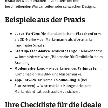
Risiko bei Widersprüchen — vor allem bei rein
beschreibenden Wortanteilen oder schwachen Designs.
Beispiele aus der Praxis
Luxus-Parfüm
: Die charakteristische
Flaschenform
als 3D-Marke + der Markenname als Wortmarke →
maximaler Schutz.
Startup-Tech-Marke
: schlichtes Logo + Markenname
→ kombinierte Wort-/Bildmarke für Flexibilität beim
Branding.
Modemarke
: Logo + wiederkehrendes
Farbmuster
→
Kombination aus Bild- und Mustermarke.
App-Entwickler
: Name +
Sound-Jingle
(bei
Startscreen) → Wortmarke + Klangmarke, um
Markenidentität auch auditiv zu sichern.
Ihre Checkliste für die ideale