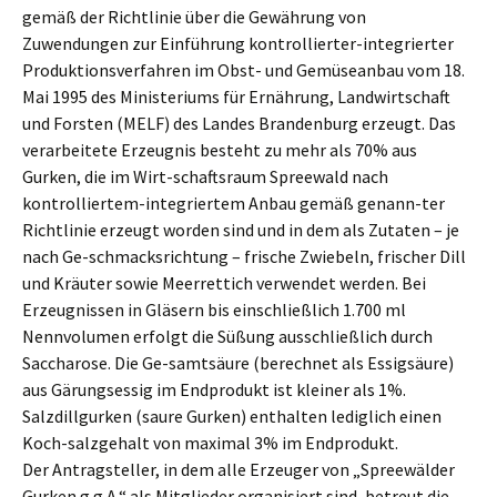
gemäß der Richtlinie über die Gewährung von
Zuwendungen zur Einführung kontrollierter-integrierter
Produktionsverfahren im Obst- und Gemüseanbau vom 18.
Mai 1995 des Ministeriums für Ernährung, Landwirtschaft
und Forsten (MELF) des Landes Brandenburg erzeugt. Das
verarbeitete Erzeugnis besteht zu mehr als 70% aus
Gurken, die im Wirt-schaftsraum Spreewald nach
kontrolliertem-integriertem Anbau gemäß genann-ter
Richtlinie erzeugt worden sind und in dem als Zutaten – je
nach Ge-schmacksrichtung – frische Zwiebeln, frischer Dill
und Kräuter sowie Meerrettich verwendet werden. Bei
Erzeugnissen in Gläsern bis einschließlich 1.700 ml
Nennvolumen erfolgt die Süßung ausschließlich durch
Saccharose. Die Ge-samtsäure (berechnet als Essigsäure)
aus Gärungsessig im Endprodukt ist kleiner als 1%.
Salzdillgurken (saure Gurken) enthalten lediglich einen
Koch-salzgehalt von maximal 3% im Endprodukt.
Der Antragsteller, in dem alle Erzeuger von „Spreewälder
Gurken g.g.A.“ als Mitglieder organisiert sind, betreut die