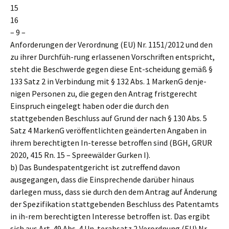
15
16
– 9 –
Anforderungen der Verordnung (EU) Nr. 1151/2012 und den
zu ihrer Durchfüh-rung erlassenen Vorschriften entspricht,
steht die Beschwerde gegen diese Ent-scheidung gemäß §
133 Satz 2 in Verbindung mit § 132 Abs. 1 MarkenG denje-
nigen Personen zu, die gegen den Antrag fristgerecht
Einspruch eingelegt haben oder die durch den
stattgebenden Beschluss auf Grund der nach § 130 Abs. 5
Satz 4 MarkenG veröffentlichten geänderten Angaben in
ihrem berechtigten In-teresse betroffen sind (BGH, GRUR
2020, 415 Rn. 15 – Spreewälder Gurken I).
b) Das Bundespatentgericht ist zutreffend davon
ausgegangen, dass die Einsprechende darüber hinaus
darlegen muss, dass sie durch den dem Antrag auf Änderung
der Spezifikation stattgebenden Beschluss des Patentamts
in ih-rem berechtigten Interesse betroffen ist. Das ergibt
sich aus Art. 49 Abs. 4 Un-terabsatz 2 Verordnung (EU) Nr.