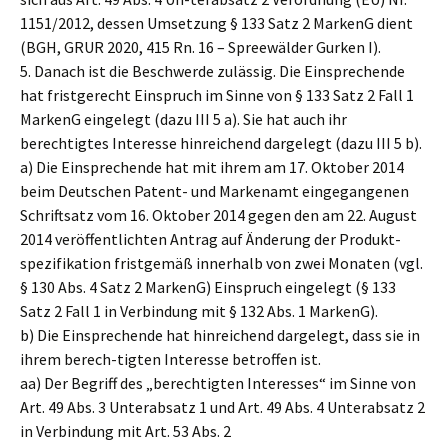
1151/2012, dessen Umsetzung § 133 Satz 2 MarkenG dient
(BGH, GRUR 2020, 415 Rn. 16 – Spreewälder Gurken I).
5. Danach ist die Beschwerde zulässig. Die Einsprechende
hat fristgerecht Einspruch im Sinne von § 133 Satz 2 Fall 1
MarkenG eingelegt (dazu III 5 a). Sie hat auch ihr
berechtigtes Interesse hinreichend dargelegt (dazu III 5 b).
a) Die Einsprechende hat mit ihrem am 17. Oktober 2014
beim Deutschen Patent- und Markenamt eingegangenen
Schriftsatz vom 16. Oktober 2014 gegen den am 22. August
2014 veröffentlichten Antrag auf Änderung der Produkt-
spezifikation fristgemäß innerhalb von zwei Monaten (vgl.
§ 130 Abs. 4 Satz 2 MarkenG) Einspruch eingelegt (§ 133
Satz 2 Fall 1 in Verbindung mit § 132 Abs. 1 MarkenG).
b) Die Einsprechende hat hinreichend dargelegt, dass sie in
ihrem berech-tigten Interesse betroffen ist.
aa) Der Begriff des „berechtigten Interesses“ im Sinne von
Art. 49 Abs. 3 Unterabsatz 1 und Art. 49 Abs. 4 Unterabsatz 2
in Verbindung mit Art. 53 Abs. 2