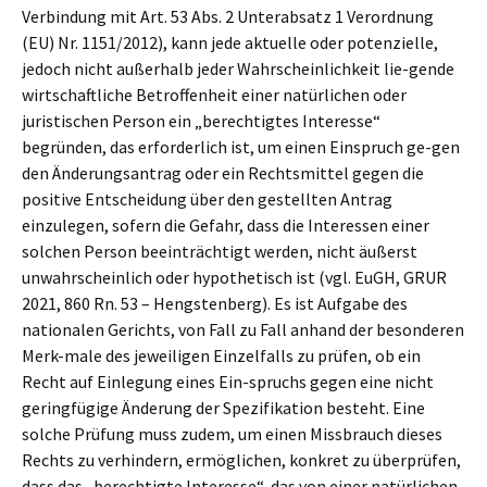
Verbindung mit Art. 53 Abs. 2 Unterabsatz 1 Verordnung
(EU) Nr. 1151/2012), kann jede aktuelle oder potenzielle,
jedoch nicht außerhalb jeder Wahrscheinlichkeit lie-gende
wirtschaftliche Betroffenheit einer natürlichen oder
juristischen Person ein „berechtigtes Interesse“
begründen, das erforderlich ist, um einen Einspruch ge-gen
den Änderungsantrag oder ein Rechtsmittel gegen die
positive Entscheidung über den gestellten Antrag
einzulegen, sofern die Gefahr, dass die Interessen einer
solchen Person beeinträchtigt werden, nicht äußerst
unwahrscheinlich oder hypothetisch ist (vgl. EuGH, GRUR
2021, 860 Rn. 53 – Hengstenberg). Es ist Aufgabe des
nationalen Gerichts, von Fall zu Fall anhand der besonderen
Merk-male des jeweiligen Einzelfalls zu prüfen, ob ein
Recht auf Einlegung eines Ein-spruchs gegen eine nicht
geringfügige Änderung der Spezifikation besteht. Eine
solche Prüfung muss zudem, um einen Missbrauch dieses
Rechts zu verhindern, ermöglichen, konkret zu überprüfen,
dass das „berechtigte Interesse“, das von einer natürlichen