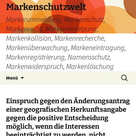
Zum
Markenschutzwelt
Inhalt
Markenanmeldung, Markenschutz,
springen
Markenrecht, Markenverletzung,
Markenkollision, Markenrecherche,
Markenüberwachung, Markeneintragung,
Markenregistrierung, Namensschutz,
Markenwiderspruch, Markenlöschung
Suchen
Menü
nach:
Einspruch gegen den Änderungsantrag
einer geografischen Herkunftsangabe
gegen die positive Entscheidung
möglich, wenn die Interessen
beeinträchtigt zu werden, nicht