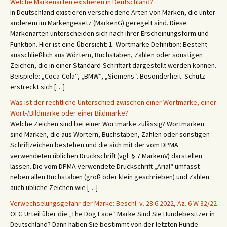
Welche Markenarten existieren in Deutschland?
In Deutschland existieren verschiedene Arten von Marken, die unter
anderem im Markengesetz (MarkenG) geregelt sind. Diese
Markenarten unterscheiden sich nach ihrer Erscheinungsform und
Funktion. Hier ist eine Übersicht: 1. Wortmarke Definition: Besteht
ausschließlich aus Wörtern, Buchstaben, Zahlen oder sonstigen
Zeichen, die in einer Standard-Schriftart dargestellt werden können.
Beispiele: „Coca-Cola“, „BMW“, „Siemens“. Besonderheit: Schutz
erstreckt sich […]
Was ist der rechtliche Unterschied zwischen einer Wortmarke, einer
Wort-/Bildmarke oder einer Bildmarke?
Welche Zeichen sind bei einer Wortmarke zulässig? Wortmarken
sind Marken, die aus Wörtern, Buchstaben, Zahlen oder sonstigen
Schriftzeichen bestehen und die sich mit der vom DPMA
verwendeten üblichen Druckschrift (vgl. § 7 MarkenV) darstellen
lassen. Die vom DPMA verwendete Druckschrift „Arial“ umfasst
neben allen Buchstaben (groß oder klein geschrieben) und Zahlen
auch übliche Zeichen wie […]
Verwechselungsgefahr der Marke: Beschl. v. 28.6.2022, Az. 6 W 32/22
OLG Urteil über die „The Dog Face“ Marke Sind Sie Hundebesitzer in
Deutschland? Dann haben Sie bestimmt von der letzten Hunde-