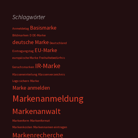
Schlagwörter
Basismarke
Anmeldetag
Bildmarken
D
DE-Marke
deutsche Marke
Deutschland
EU-Marke
Eintragungstag
europäische Marke
Freihaltebedürfnis
IR-Marke
Geruchsmarken
Klasseneinteilung
Klassenverzeichnis
Logo sichern
Marke
Marke anmelden
Markenanmeldung
Markenanwalt
Markenform
Markenformat
Markenkosten
Markennamen eintragen
Markenrecherche