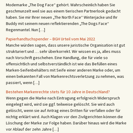
Modemarke „The Dog Face“ gehört. Wahrscheinlich haben Sie
geschmunzelt weil sie aus einem tierischen Partnerlook gedacht
haben. Sie mir Ihrer neuen „The North Face“ Winterjacke und Ihr
Buddy mit seinem neuen reflektierenden „The Dogs Face“
Regenmantel. Nun […]
Papierhandtuchspender – BGH Urteil vom Mai 2022
Manche würden sagen, dass unsere juristische Organisation ist gut
strukturiert und … sehr überkorrekt. Wir wissen es ja, alles muss
nach Vorschrift geschehen. Eine Handlung, die für viele so
offensichtlich und selbstverständlich ist wie das Befüllen eines
Marken-Seifenbehälters mit Seife einer anderen Marke oder, um
einen bekannten Fall von Markenrechtsverletzung zu nehmen, was
passiert, wenn […]
Bestehen Markenrechte stets für 10 Jahre in Deutschland?
Wenn gegen die Marke nach Eintragung erfolgreich Widerspruch
eingelegt wird, wird sie ggf. teilweise gelöscht. Sie wird auch
gelöscht, wenn sie auf Antrag eines Dritten für verfallen oder für
nichtig erklärt wird. Auch Klagen vor den Zivilgerichten können die
Löschung der Marke zur Folge haben. Darüber hinaus wird die Marke
vor Ablauf der zehn Jahre […]