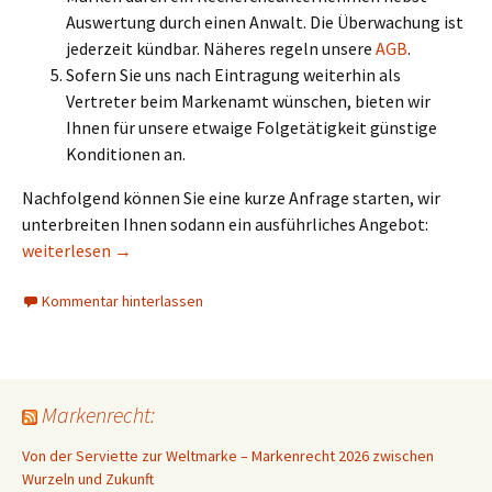
Auswertung durch einen Anwalt. Die Überwachung ist
jederzeit kündbar. Näheres regeln unsere
AGB
.
Sofern Sie uns nach Eintragung weiterhin als
Vertreter beim Markenamt wünschen, bieten wir
Ihnen für unsere etwaige Folgetätigkeit günstige
Konditionen an.
Nachfolgend können Sie eine kurze Anfrage starten, wir
unterbreiten Ihnen sodann ein ausführliches Angebot:
Ausdehnung einer Basismarke nach MMA/PMMA durch internatio
weiterlesen
→
Kommentar hinterlassen
Markenrecht:
Von der Serviette zur Weltmarke – Markenrecht 2026 zwischen
Wurzeln und Zukunft