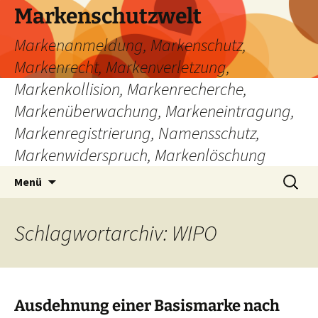
Zum
Markenschutzwelt
Inhalt
Markenanmeldung, Markenschutz,
springen
Markenrecht, Markenverletzung,
Markenkollision, Markenrecherche,
Markenüberwachung, Markeneintragung,
Markenregistrierung, Namensschutz,
Markenwiderspruch, Markenlöschung
Suchen
Menü
nach:
Schlagwortarchiv: WIPO
Ausdehnung einer Basismarke nach