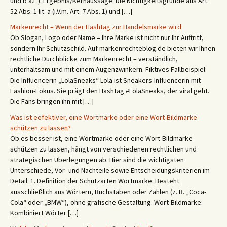
und b a.F.). Ergebnis/Kernaussage: Die Nichtigkeitsgründe aus Art.
52 Abs. 1 lit. a (i.V.m. Art. 7 Abs. 1) und […]
Markenrecht – Wenn der Hashtag zur Handelsmarke wird
Ob Slogan, Logo oder Name – Ihre Marke ist nicht nur Ihr Auftritt,
sondern Ihr Schutzschild. Auf markenrechteblog.de bieten wir Ihnen
rechtliche Durchblicke zum Markenrecht – verständlich,
unterhaltsam und mit einem Augenzwinkern. Fiktives Fallbeispiel:
Die Influencerin „LolaSneaks“ Lola ist Sneakers-Influencerin mit
Fashion-Fokus. Sie prägt den Hashtag #LolaSneaks, der viral geht.
Die Fans bringen ihn mit […]
Was ist eefektiver, eine Wortmarke oder eine Wort-Bildmarke
schützen zu lassen?
Ob es besser ist, eine Wortmarke oder eine Wort-Bildmarke
schützen zu lassen, hängt von verschiedenen rechtlichen und
strategischen Überlegungen ab. Hier sind die wichtigsten
Unterschiede, Vor- und Nachteile sowie Entscheidungskriterien im
Detail: 1. Definition der Schutzarten Wortmarke: Besteht
ausschließlich aus Wörtern, Buchstaben oder Zahlen (z. B. „Coca-
Cola“ oder „BMW“), ohne grafische Gestaltung. Wort-Bildmarke:
Kombiniert Wörter […]