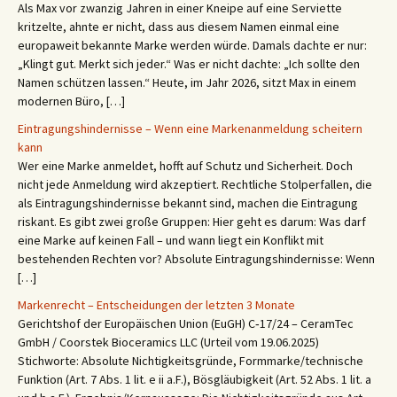
Als Max vor zwanzig Jahren in einer Kneipe auf eine Serviette
kritzelte, ahnte er nicht, dass aus diesem Namen einmal eine
europaweit bekannte Marke werden würde. Damals dachte er nur:
„Klingt gut. Merkt sich jeder.“ Was er nicht dachte: „Ich sollte den
Namen schützen lassen.“ Heute, im Jahr 2026, sitzt Max in einem
modernen Büro, […]
Eintragungshindernisse – Wenn eine Markenanmeldung scheitern
kann
Wer eine Marke anmeldet, hofft auf Schutz und Sicherheit. Doch
nicht jede Anmeldung wird akzeptiert. Rechtliche Stolperfallen, die
als Eintragungshindernisse bekannt sind, machen die Eintragung
riskant. Es gibt zwei große Gruppen: Hier geht es darum: Was darf
eine Marke auf keinen Fall – und wann liegt ein Konflikt mit
bestehenden Rechten vor? Absolute Eintragungshindernisse: Wenn
[…]
Markenrecht – Entscheidungen der letzten 3 Monate
Gerichtshof der Europäischen Union (EuGH) C‑17/24 – CeramTec
GmbH / Coorstek Bioceramics LLC (Urteil vom 19.06.2025)
Stichworte: Absolute Nichtigkeitsgründe, Formmarke/technische
Funktion (Art. 7 Abs. 1 lit. e ii a.F.), Bösgläubigkeit (Art. 52 Abs. 1 lit. a