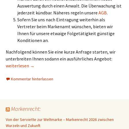
Auswertung durch einen Anwalt. Die Überwachung ist
jederzeit kündbar. Näheres regeln unsere
AGB
.
Sofern Sie uns nach Eintragung weiterhin als
Vertreter beim Markenamt wünschen, bieten wir
Ihnen für unsere etwaige Folgetätigkeit günstige
Konditionen an.
Nachfolgend können Sie eine kurze Anfrage starten, wir
unterbreiten Ihnen sodann ein ausführliches Angebot:
Ausdehnung einer Basismarke nach MMA/PMMA durch internatio
weiterlesen
→
Kommentar hinterlassen
Markenrecht:
Von der Serviette zur Weltmarke – Markenrecht 2026 zwischen
Wurzeln und Zukunft