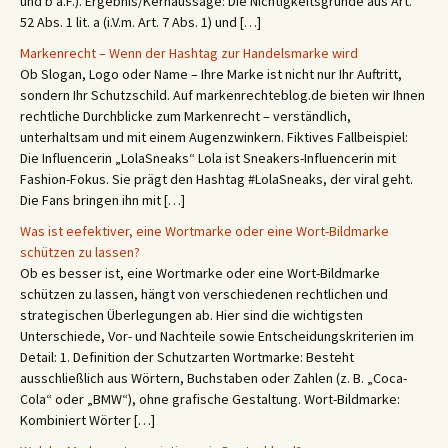
und b a.F.). Ergebnis/Kernaussage: Die Nichtigkeitsgründe aus Art.
52 Abs. 1 lit. a (i.V.m. Art. 7 Abs. 1) und […]
Markenrecht – Wenn der Hashtag zur Handelsmarke wird
Ob Slogan, Logo oder Name – Ihre Marke ist nicht nur Ihr Auftritt,
sondern Ihr Schutzschild. Auf markenrechteblog.de bieten wir Ihnen
rechtliche Durchblicke zum Markenrecht – verständlich,
unterhaltsam und mit einem Augenzwinkern. Fiktives Fallbeispiel:
Die Influencerin „LolaSneaks“ Lola ist Sneakers-Influencerin mit
Fashion-Fokus. Sie prägt den Hashtag #LolaSneaks, der viral geht.
Die Fans bringen ihn mit […]
Was ist eefektiver, eine Wortmarke oder eine Wort-Bildmarke
schützen zu lassen?
Ob es besser ist, eine Wortmarke oder eine Wort-Bildmarke
schützen zu lassen, hängt von verschiedenen rechtlichen und
strategischen Überlegungen ab. Hier sind die wichtigsten
Unterschiede, Vor- und Nachteile sowie Entscheidungskriterien im
Detail: 1. Definition der Schutzarten Wortmarke: Besteht
ausschließlich aus Wörtern, Buchstaben oder Zahlen (z. B. „Coca-
Cola“ oder „BMW“), ohne grafische Gestaltung. Wort-Bildmarke:
Kombiniert Wörter […]