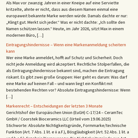
Als Max vor zwanzig Jahren in einer Kneipe auf eine Serviette
kritzelte, ahnte er nicht, dass aus diesem Namen einmal eine
europaweit bekannte Marke werden würde. Damals dachte er nur:
„Klingt gut. Merkt sich jeder.“ Was er nicht dachte: „Ich sollte den
Namen schützen lassen.“ Heute, im Jahr 2026, sitzt Max in einem
modernen Büro, […]
Eintragungshindernisse – Wenn eine Markenanmeldung scheitern
kann
Wer eine Marke anmeldet, hofft auf Schutz und Sicherheit. Doch
nicht jede Anmeldung wird akzeptiert. Rechtliche Stolperfallen, die
als Eintragungshindernisse bekannt sind, machen die Eintragung
riskant. Es gibt zwei große Gruppen: Hier geht es darum: Was darf
eine Marke auf keinen Fall – und wann liegt ein Konflikt mit
bestehenden Rechten vor? Absolute Eintragungshindernisse: Wenn
[…]
Markenrecht – Entscheidungen der letzten 3 Monate
Gerichtshof der Europäischen Union (EuGH) C‑17/24 – CeramTec
GmbH / Coorstek Bioceramics LLC (Urteil vom 19.06.2025)
Stichworte: Absolute Nichtigkeitsgründe, Formmarke/technische
Funktion (Art. 7 Abs. 1 lit. e ii a.F.), Bösgläubigkeit (Art. 52 Abs. 1 lit. a