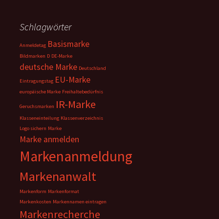
Schlagwörter
Basismarke
Anmeldetag
Bildmarken
D
DE-Marke
deutsche Marke
Deutschland
EU-Marke
Eintragungstag
europäische Marke
Freihaltebedürfnis
IR-Marke
Geruchsmarken
Klasseneinteilung
Klassenverzeichnis
Logo sichern
Marke
Marke anmelden
Markenanmeldung
Markenanwalt
Markenform
Markenformat
Markenkosten
Markennamen eintragen
Markenrecherche