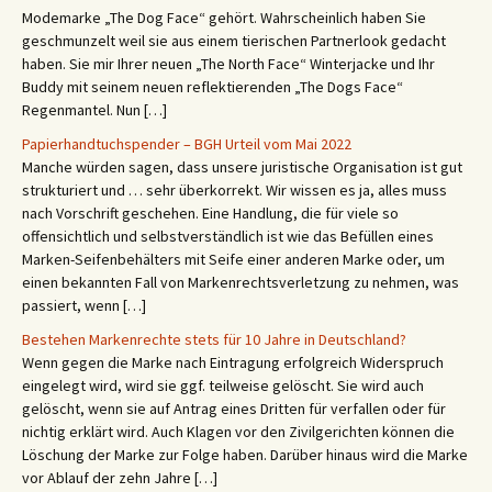
Modemarke „The Dog Face“ gehört. Wahrscheinlich haben Sie
geschmunzelt weil sie aus einem tierischen Partnerlook gedacht
haben. Sie mir Ihrer neuen „The North Face“ Winterjacke und Ihr
Buddy mit seinem neuen reflektierenden „The Dogs Face“
Regenmantel. Nun […]
Papierhandtuchspender – BGH Urteil vom Mai 2022
Manche würden sagen, dass unsere juristische Organisation ist gut
strukturiert und … sehr überkorrekt. Wir wissen es ja, alles muss
nach Vorschrift geschehen. Eine Handlung, die für viele so
offensichtlich und selbstverständlich ist wie das Befüllen eines
Marken-Seifenbehälters mit Seife einer anderen Marke oder, um
einen bekannten Fall von Markenrechtsverletzung zu nehmen, was
passiert, wenn […]
Bestehen Markenrechte stets für 10 Jahre in Deutschland?
Wenn gegen die Marke nach Eintragung erfolgreich Widerspruch
eingelegt wird, wird sie ggf. teilweise gelöscht. Sie wird auch
gelöscht, wenn sie auf Antrag eines Dritten für verfallen oder für
nichtig erklärt wird. Auch Klagen vor den Zivilgerichten können die
Löschung der Marke zur Folge haben. Darüber hinaus wird die Marke
vor Ablauf der zehn Jahre […]