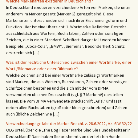
Welche Markenarten existieren in Deutschland?
In Deutschland existieren verschiedene Arten von Marken, die unter
anderem im Markengesetz (MarkenG) geregelt sind. Diese
Markenarten unterscheiden sich nach ihrer Erscheinungsform und
Funktion. Hier ist eine Übersicht: 1. Wortmarke Definition: Besteht
ausschließlich aus Wörtern, Buchstaben, Zahlen oder sonstigen
Zeichen, die in einer Standard-Schriftart dargestellt werden können.
Beispiele: „Coca-Cola“, „BMW“, „Siemens“. Besonderheit: Schutz
erstreckt sich […]
Was ist der rechtliche Unterschied zwischen einer Wortmarke, einer
Wort-/Bildmarke oder einer Bildmarke?
Welche Zeichen sind bei einer Wortmarke zulässig? Wortmarken
sind Marken, die aus Wörtern, Buchstaben, Zahlen oder sonstigen
Schriftzeichen bestehen und die sich mit der vom DPMA
verwendeten üblichen Druckschrift (vgl. § 7 MarkenV) darstellen
lassen. Die vom DPMA verwendete Druckschrift „Arial“ umfasst
neben allen Buchstaben (groß oder klein geschrieben) und Zahlen
auch übliche Zeichen wie […]
Verwechselungsgefahr der Marke: Beschl. v. 28.6.2022, Az. 6 W 32/22
OLG Urteil über die „The Dog Face“ Marke Sind Sie Hundebesitzer in
Deutschland? Dann haben Sie bestimmt von der letzten Hunde-