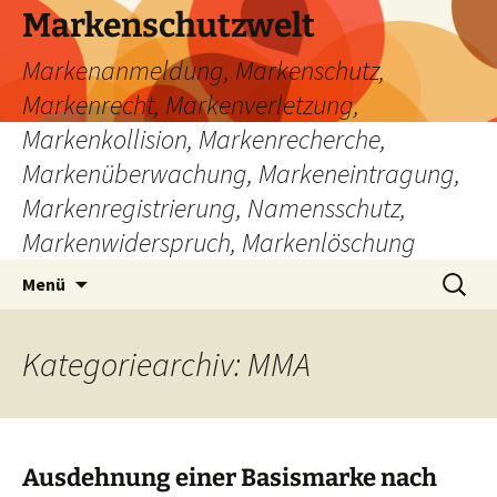
Zum
Markenschutzwelt
Inhalt
Markenanmeldung, Markenschutz,
springen
Markenrecht, Markenverletzung,
Markenkollision, Markenrecherche,
Markenüberwachung, Markeneintragung,
Markenregistrierung, Namensschutz,
Markenwiderspruch, Markenlöschung
Suchen
Menü
nach:
Kategoriearchiv: MMA
Ausdehnung einer Basismarke nach