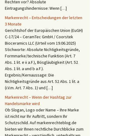
Rechten vor? Absolute
Eintragungshindernisse: Wenn […]
Markenrecht – Entscheidungen der letzten
3 Monate
Gerichtshof der Europäischen Union (EuGH)
C‑17/24 – CeramTec GmbH / Coorstek
Bioceramics LLC (Urteil vom 19.06.2025)
Stichworte: Absolute Nichtigkeitsgründe,
Formmarke/technische Funktion (Art. 7
Abs. 1 lit. e ii a.F.), Bösgläubigkeit (Art. 52
Abs. 1 lit. a und b a.F.).
Ergebnis/Kernaussage: Die
Nichtigkeitsgründe aus Art. 52 Abs. 1 lit. a
(i.V.m. Art. 7 Abs. 1) und […]
Markenrecht – Wenn der Hashtag zur
Handelsmarke wird
Ob Slogan, Logo oder Name – Ihre Marke
ist nicht nur Ihr Auftritt, sondern Ihr
Schutzschild. Auf markenrechteblog.de
bieten wir Ihnen rechtliche Durchblicke zum
Markenrecht – verständlich, unterhaltsam