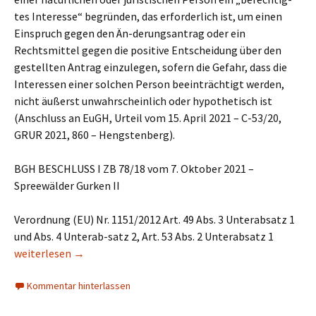
tes Interesse“ begründen, das erforderlich ist, um einen
Einspruch gegen den Än-derungsantrag oder ein
Rechtsmittel gegen die positive Entscheidung über den
gestellten Antrag einzulegen, sofern die Gefahr, dass die
Interessen einer solchen Person beeinträchtigt werden,
nicht äußerst unwahrscheinlich oder hypothetisch ist
(Anschluss an EuGH, Urteil vom 15. April 2021 – C-53/20,
GRUR 2021, 860 – Hengstenberg).
BGH BESCHLUSS I ZB 78/18 vom 7. Oktober 2021 –
Spreewälder Gurken II
Verordnung (EU) Nr. 1151/2012 Art. 49 Abs. 3 Unterabsatz 1
und Abs. 4 Unterab-satz 2, Art. 53 Abs. 2 Unterabsatz 1
Einspruch gegen den Änderungsantrag einer geografischen Herk
weiterlesen
→
Kommentar hinterlassen