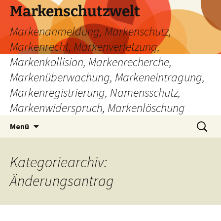
Zum
Markenschutzwelt
Inhalt
Markenanmeldung, Markenschutz,
springen
Markenrecht, Markenverletzung,
Markenkollision, Markenrecherche,
Markenüberwachung, Markeneintragung,
Markenregistrierung, Namensschutz,
Markenwiderspruch, Markenlöschung
Suchen
Menü
nach:
Kategoriearchiv:
Änderungsantrag