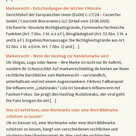
Markenrecht – Entscheidungen der letzten 3 Monate
Gerichtshof der Europäischen Union (EuGH) C‑17/24 – CeramTec
GmbH / Coorstek Bioceramics LLC (Urteil vom 19.06.2025)
Stichworte: Absolute Nichtigkeitsgründe, Formmarke/technische
Funktion (Art. 7 Abs. 1 lit. e ii a.F.), Bösgläubigkeit (Art. 52 Abs. 1 lit. a
und b a.F.). Ergebnis/Kernaussage: Die Nichtigkeitsgründe aus Art.
52 Abs. 1 lit. a (i.V.m. Art. 7 Abs. 1) und […]
Markenrecht – Wenn der Hashtag zur Handelsmarke wird
Ob Slogan, Logo oder Name – Ihre Marke ist nicht nur Ihr Auftritt,
sondern Ihr Schutzschild. Auf markenrechteblog.de bieten wir Ihnen
rechtliche Durchblicke zum Markenrecht – verständlich,
unterhaltsam und mit einem Augenzwinkern. Fiktives Fallbeispiel:
Die Influencerin „LolaSneaks“ Lola ist Sneakers-Influencerin mit
Fashion-Fokus. Sie prägt den Hashtag #LolaSneaks, der viral geht.
Die Fans bringen ihn mit […]
Was ist eefektiver, eine Wortmarke oder eine Wort-Bildmarke
schützen zu lassen?
Ob es besser ist, eine Wortmarke oder eine Wort-Bildmarke
schützen zu lassen, hängt von verschiedenen rechtlichen und
strategischen Überlegungen ab. Hier sind die wichtigsten