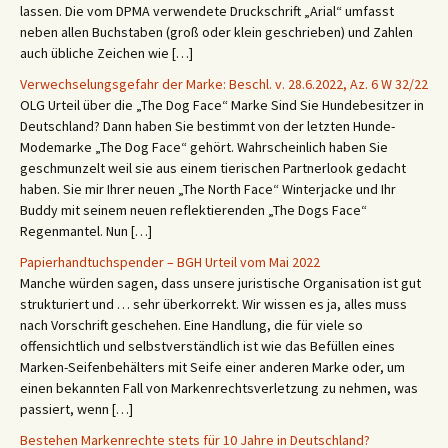
lassen. Die vom DPMA verwendete Druckschrift „Arial“ umfasst
neben allen Buchstaben (groß oder klein geschrieben) und Zahlen
auch übliche Zeichen wie […]
Verwechselungsgefahr der Marke: Beschl. v. 28.6.2022, Az. 6 W 32/22
OLG Urteil über die „The Dog Face“ Marke Sind Sie Hundebesitzer in
Deutschland? Dann haben Sie bestimmt von der letzten Hunde-
Modemarke „The Dog Face“ gehört. Wahrscheinlich haben Sie
geschmunzelt weil sie aus einem tierischen Partnerlook gedacht
haben. Sie mir Ihrer neuen „The North Face“ Winterjacke und Ihr
Buddy mit seinem neuen reflektierenden „The Dogs Face“
Regenmantel. Nun […]
Papierhandtuchspender – BGH Urteil vom Mai 2022
Manche würden sagen, dass unsere juristische Organisation ist gut
strukturiert und … sehr überkorrekt. Wir wissen es ja, alles muss
nach Vorschrift geschehen. Eine Handlung, die für viele so
offensichtlich und selbstverständlich ist wie das Befüllen eines
Marken-Seifenbehälters mit Seife einer anderen Marke oder, um
einen bekannten Fall von Markenrechtsverletzung zu nehmen, was
passiert, wenn […]
Bestehen Markenrechte stets für 10 Jahre in Deutschland?