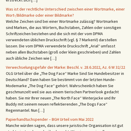
erstreckt sich […]
Was ist der rechtliche Unterschied zwischen einer Wortmarke, einer
Wort-/Bildmarke oder einer Bildmarke?
Welche Zeichen sind bei einer Wortmarke zulässig? Wortmarken
sind Marken, die aus Wörtern, Buchstaben, Zahlen oder sonstigen
Schriftzeichen bestehen und die sich mit der vom DPMA
verwendeten üblichen Druckschrift (vgl. § 7 MarkenV) darstellen
lassen. Die vom DPMA verwendete Druckschrift „Arial“ umfasst
neben allen Buchstaben (groß oder klein geschrieben) und Zahlen
auch übliche Zeichen wie […]
Verwechselungsgefahr der Marke: Beschl. v. 28.6.2022, Az. 6 W 32/22
OLG Urteil über die „The Dog Face“ Marke Sind Sie Hundebesitzer in
Deutschland? Dann haben Sie bestimmt von der letzten Hunde-
Modemarke „The Dog Face“ gehört. Wahrscheinlich haben Sie
geschmunzelt weil sie aus einem tierischen Partnerlook gedacht
haben. Sie mir Ihrer neuen „The North Face“ Winterjacke und Ihr
Buddy mit seinem neuen reflektierenden „The Dogs Face“
Regenmantel. Nun […]
Papierhandtuchspender – BGH Urteil vom Mai 2022
Manche würden sagen, dass unsere juristische Organisation ist gut