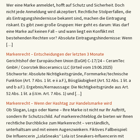
Wer eine Marke anmeldet, hofft auf Schutz und Sicherheit. Doch
nicht jede Anmeldung wird akzeptiert. Rechtliche Stolperfallen, die
als Eintragungshindernisse bekannt sind, machen die Eintragung
riskant. Es gibt zwei große Gruppen: Hier geht es darum: Was darf
eine Marke auf keinen Fall – und wann liegt ein Konflikt mit
bestehenden Rechten vor? Absolute Eintragungshindernisse: Wenn
[…]
Markenrecht – Entscheidungen der letzten 3 Monate
Gerichtshof der Europäischen Union (EuGH) C‑17/24 – CeramTec
GmbH / Coorstek Bioceramics LLC (Urteil vom 19.06.2025)
Stichworte: Absolute Nichtigkeitsgründe, Formmarke/technische
Funktion (Art. 7 Abs. 1 lit. e ii a.F.), Bösgläubigkeit (Art. 52 Abs. 1 lit. a
und b a.F.). Ergebnis/Kernaussage: Die Nichtigkeitsgründe aus Art.
52 Abs. 1 lit. a (i.V.m. Art. 7 Abs. 1) und […]
Markenrecht – Wenn der Hashtag zur Handelsmarke wird
Ob Slogan, Logo oder Name – Ihre Marke ist nicht nur Ihr Auftritt,
sondern Ihr Schutzschild. Auf markenrechteblog.de bieten wir Ihnen
rechtliche Durchblicke zum Markenrecht – verständlich,
unterhaltsam und mit einem Augenzwinkern. Fiktives Fallbeispiel:
Die Influencerin „LolaSneaks“ Lola ist Sneakers-Influencerin mit