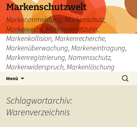
Zum
Markenschutzwelt
Inhalt
Markenanmeldung, Markenschutz,
springen
Markenrecht, Markenverletzung,
Markenkollision, Markenrecherche,
Markenüberwachung, Markeneintragung,
Markenregistrierung, Namensschutz,
Markenwiderspruch, Markenlöschung
Suchen
Menü
nach:
Schlagwortarchiv:
Warenverzeichnis