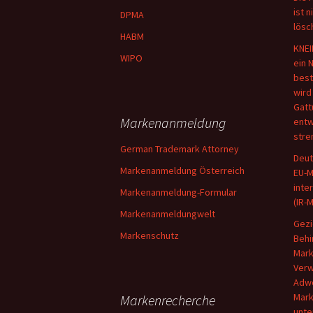
ist 
DPMA
lösc
HABM
KNEI
WIPO
ein 
best
wird
Gatt
Markenanmeldung
entw
stre
German Trademark Attorney
Deut
Markenanmeldung Österreich
EU-M
inte
Markenanmeldung-Formular
(IR-
Markenanmeldungwelt
Gezi
Markenschutz
Behi
Mark
Verw
Adwo
Mark
Markenrecherche
unte