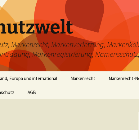
hutzwelt
, Markenrecht, Markenverletzung, Markenkoll
tragung, Markenregistrierung, Namensschutz
nd, Europa und international
Markenrecht
Markenrecht-
nschutz
AGB
Was ist eine Marke?
FAQ Markenrecht
Markenschutzvoraussetzung
Markenformat