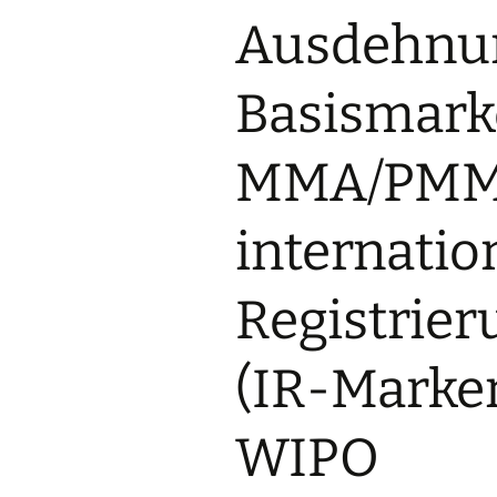
Stellenangebot
Ausdehnun
Rechtsreferendare
Markenanmeldung
(m/w/d)
Deutschland ab 89€*
Basismark
Stellenangebot
Markenanmeldung
Rechtsfachwirte (m/w/d)
Europa ab 249€*
MMA/PMM
Stellenangebot
Internationale
Rechtsanwaltsfachangestellte
Markenanmeldung ab
(m/w/d)
345€*
internatio
Stellenangebot
Markenanmeldung
Rechtsanwalts- und
Österreich ab 175€*
Notarfachangestellte
(m/w/d)
Registrier
Stellenangebot
Patentanwaltsfachangestellte
(IR-Marken
(m/w/d)
Stellenangebot
WIPO
Auszubildende zur
Rechtsanwaltsfachangestellten
(m/w/d)