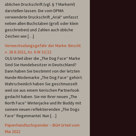
üblichen Druckschrift (vgl. § 7 MarkenV)
darstellen lassen. Die vom DPMA
verwendete Druckschrift „Arial“ umfasst
neben allen Buchstaben (groß oder klein
geschrieben) und Zahlen auch übliche
Zeichen wie […]
Verwechselungsgefahr der Marke: Beschl.
v. 28.6.2022, Az. 6 W 32/22
OLG Urteil über die „The Dog Face“ Marke
Sind Sie Hundebesitzer in Deutschland?
Dann haben Sie bestimmt von der letzten
Hunde-Modemarke „The Dog Face“ gehört.
Wahrscheinlich haben Sie geschmunzelt
weil sie aus einem tierischen Partnerlook
gedacht haben. Sie mir Ihrer neuen „The
North Face“ Winterjacke und Ihr Buddy mit
seinem neuen reflektierenden „The Dogs
Face“ Regenmantel. Nun […]
Papierhandtuchspender – BGH Urteil vom
Mai 2022