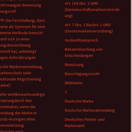
Art. 104 Abs. 2 GMV
nicht mangels Benutzung
(Gemeinschaftsmarkenverordn
hungsreif
ung)
PP: Die Feststellung, dass
Art. 7 Abs. 1 Buchst. c UMV
Name als Synonym für eine
(Unionsmarkenverordnung)
immte Methode benutzt
 und sich zu einer
Auskunftsanspruch
ungsbezeichnung
Bekanntmachung von
ickelt hat, unterliegt
Entscheidungen
ngen Anforderungen
Benutzung
sche Markenanmeldung,
arkenschutz oder
Besichtigungsrecht
rnationale Registrierung
Bildmarke
Marke)?
C
elte wettbewerbswidrige
nderungdurch den
Deutsche Marke
eninhaber, wenn die
Deutsche Markenanmeldung
endung der Marke in
rds-Anzeigen ohne
Deutsches Patent- und
enverletzung
Markenamt
rbunden wird