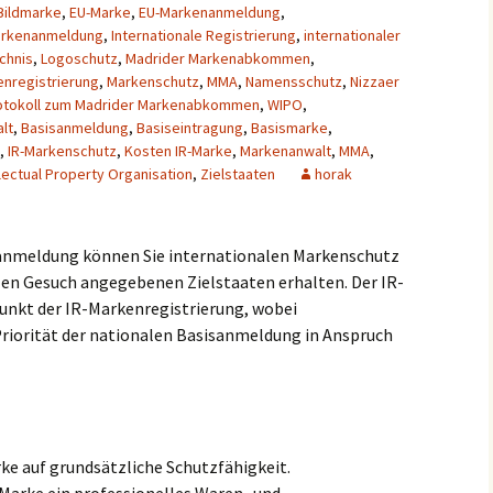
Bildmarke
,
EU-Marke
,
EU-Markenanmeldung
,
Markenanmeldung
,
Internationale Registrierung
,
internationaler
chnis
,
Logoschutz
,
Madrider Markenabkommen
,
nregistrierung
,
Markenschutz
,
MMA
,
Namensschutz
,
Nizzaer
otokoll zum Madrider Markenabkommen
,
WIPO
,
lt
,
Basisanmeldung
,
Basiseintragung
,
Basismarke
,
,
IR-Markenschutz
,
Kosten IR-Marke
,
Markenanwalt
,
MMA
,
llectual Property Organisation
,
Zielstaaten
horak
nanmeldung können Sie internationalen Markenschutz
alen Gesuch angegebenen Zielstaaten erhalten. Der IR-
nkt der IR-Markenregistrierung, wobei
riorität der nationalen Basisanmeldung in Anspruch
ke auf grundsätzliche Schutzfähigkeit.