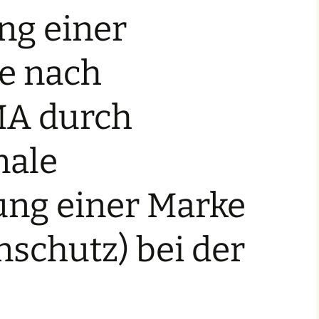
g einer
Amtsgebühren
Checkliste für
e nach
Markenanmelder
Markenhistorie
A durch
nale
ung einer Marke
schutz) bei der