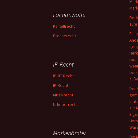
Mark
Mark
Fachanwälte
Bede
zum 
Kartellrecht
Eins
Presserecht
Ände
geog
Herk
posi
IP-Recht
wenn
beei
IP-/IT-Recht
äuße
IP-Recht
Der 
Musikrecht
gemä
umfa
Urheberrecht
zur 
Eige
Hers
Ware
Markenämter
Die 