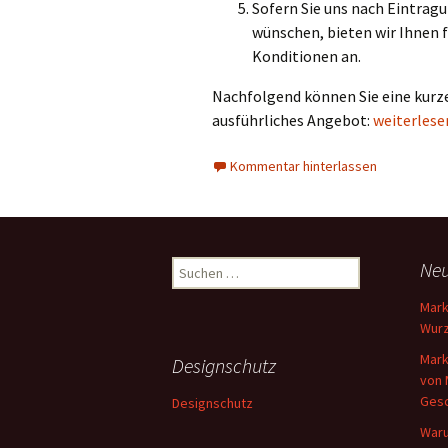
Sofern Sie uns nach Eintrag
wünschen, bieten wir Ihnen 
Konditionen an.
Nachfolgend können Sie eine kurze
Ausdehnung
ausführliches Angebot:
weiterles
Kommentar hinterlassen
Suchen
Neu
nach:
Mark
Wurz
Mark
Designschutz
von 
Gesc
Designschutz
Waru