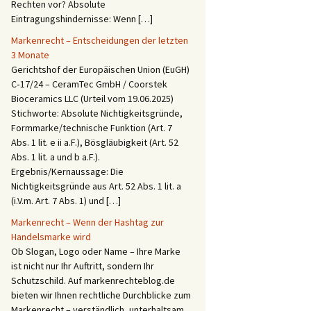
Rechten vor? Absolute
Eintragungshindernisse: Wenn […]
Markenrecht – Entscheidungen der letzten
3 Monate
Gerichtshof der Europäischen Union (EuGH)
C‑17/24 – CeramTec GmbH / Coorstek
Bioceramics LLC (Urteil vom 19.06.2025)
Stichworte: Absolute Nichtigkeitsgründe,
Formmarke/technische Funktion (Art. 7
Abs. 1 lit. e ii a.F.), Bösgläubigkeit (Art. 52
Abs. 1 lit. a und b a.F.).
Ergebnis/Kernaussage: Die
Nichtigkeitsgründe aus Art. 52 Abs. 1 lit. a
(i.V.m. Art. 7 Abs. 1) und […]
Markenrecht – Wenn der Hashtag zur
Handelsmarke wird
Ob Slogan, Logo oder Name – Ihre Marke
ist nicht nur Ihr Auftritt, sondern Ihr
Schutzschild. Auf markenrechteblog.de
bieten wir Ihnen rechtliche Durchblicke zum
Markenrecht – verständlich, unterhaltsam