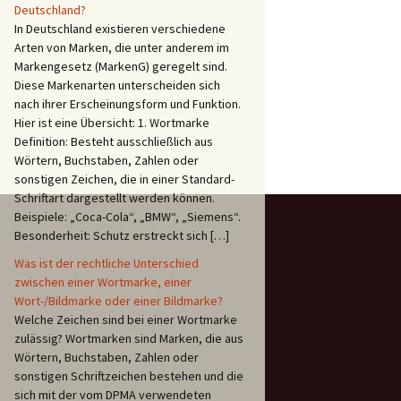
Deutschland?
In Deutschland existieren verschiedene
Arten von Marken, die unter anderem im
Markengesetz (MarkenG) geregelt sind.
Diese Markenarten unterscheiden sich
nach ihrer Erscheinungsform und Funktion.
erung einer Marke (IR-Markenschutz) bei der WIPO
Hier ist eine Übersicht: 1. Wortmarke
Definition: Besteht ausschließlich aus
Wörtern, Buchstaben, Zahlen oder
sonstigen Zeichen, die in einer Standard-
Schriftart dargestellt werden können.
Beispiele: „Coca-Cola“, „BMW“, „Siemens“.
Besonderheit: Schutz erstreckt sich […]
Was ist der rechtliche Unterschied
zwischen einer Wortmarke, einer
Wort-/Bildmarke oder einer Bildmarke?
Welche Zeichen sind bei einer Wortmarke
zulässig? Wortmarken sind Marken, die aus
Wörtern, Buchstaben, Zahlen oder
sonstigen Schriftzeichen bestehen und die
sich mit der vom DPMA verwendeten