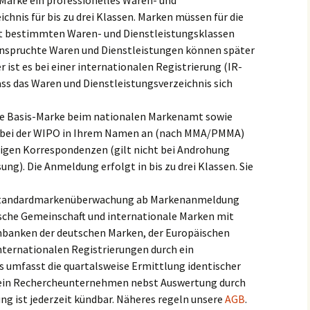
e Marke ein professionelles Waren- und
chnis für bis zu drei Klassen. Marken müssen für die
bestimmten Waren- und Dienstleistungsklassen
anspruchte Waren und Dienstleistungen können später
 ist es bei einer internationalen Registrierung (IR-
ss das Waren und Dienstleistungsverzeichnis sich
re Basis-Marke beim nationalen Markenamt sowie
e bei der WIPO in Ihrem Namen an (nach MMA/PMMA)
ötigen Korrespondenzen (gilt nicht bei Androhung
ng). Die Anmeldung erfolgt in bis zu drei Klassen. Sie
e Standardmarkenüberwachung ab Markenanmeldung
ische Gemeinschaft und internationale Marken mit
nbanken der deutschen Marken, der Europäischen
ternationalen Registrierungen durch ein
umfasst die quartalsweise Ermittlung identischer
 ein Rechercheunternehmen nebst Auswertung durch
ng ist jederzeit kündbar. Näheres regeln unsere
AGB
.