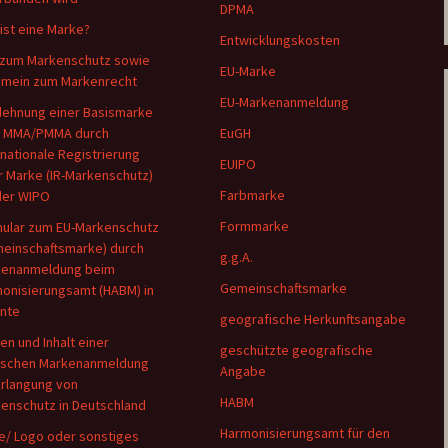
DPMA
ist eine Marke?
Entwicklungskosten
zum Markenschutz sowie
EU-Marke
emein zum Markenrecht
EU-Markenanmeldung
ehnung einer Basismarke
h MMA/PMMA durch
EuGH
rnationale Registrierung
EUIPO
r Marke (IR-Markenschutz)
Farbmarke
der WIPO
Formmarke
ular zum EU-Markenschutz
einschaftsmarke) durch
g.g.A.
kenanmeldung beim
Gemeinschaftsmarke
onisierungsamt (HABM) in
ante
geografische Herkunftsangabe
en und Inhalt einer
geschützte geografische
tschen Markenanmeldung
Angabe
Erlangung von
HABM
enschutz in Deutschland
Harmonisierungsamt für den
/ Logo oder sonstiges