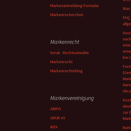
Markenanmeldung-Formular
Was 
Markenrecherchen
FAQ 
allg
Ausd
nac
Markenrecht
inte
eine
horak . Rechtsanwälte
bei 
Markenrecht
Form
Markenrechteblog
(Gem
Mar
Harm
Alic
Markenvereinigung
Kost
deu
ARIPO
zur 
GRUR eV
Mark
INTA
Name