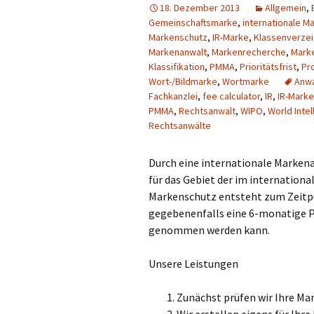
18. Dezember 2013
Allgemein
,
Stellenangebot
Gemeinschaftsmarke
,
internationale 
Auszubildende zur
Markenschutz
,
IR-Marke
,
Klassenverzei
Patentanwaltsfachangestellten
Markenanwalt
,
Markenrecherche
,
Marke
(m/w/d)
Klassifikation
,
PMMA
,
Prioritätsfrist
,
Pr
Wort-/Bildmarke
,
Wortmarke
Anwa
Stellenangebot
Patentingenieure
Fachkanzlei
,
fee calculator
,
IR
,
IR-Marke
(m/w/d)
PMMA
,
Rechtsanwalt
,
WIPO
,
World Inte
Rechtsanwälte
Stellenangebot
Wirtschaftsjuristen
(m/w/d)
Durch eine internationale Marke
für das Gebiet der im internation
Markenschutz entsteht zum Zeitpu
gegebenenfalls eine 6-monatige P
genommen werden kann.
Unsere Leistungen
Zunächst prüfen wir Ihre Mar