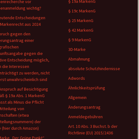
§ 19a MarkenG
enrecherche vor
enanmeldung wichtig?
§ 19c MarkenG
utende Entscheidungen
§ 25 MarkenG
Markenrecht aus 2024
§ 42 MarkenG
pruch gegen den
§ 9 MarkenG
rungsantrag einer
rafischen
3D-Marke
unftsangabe gegen die
Abmahnung
tive Entscheidung möglich,
 die Interessen
absolute Schutzhindernisse
nträchtigt zu werden, nicht
Adwords
rst unwahrscheinlich sind
Ähnlichkeitsprüfung
Anspruch auf Besichtigung
ß § 19a Abs. 1 MarkenG
Allgemein
sst als Minus die Pflicht
Änderungsantrag
Mitteilung von
nschaften (etwa
Anmeldegebühren
tellungsnummern) der
Art. 10 Abs. 3 Buchst. b der
 (hier durch Amazon)
Richtlinie (EU) 2015/2436
Marke „Der Grüne Punkt“