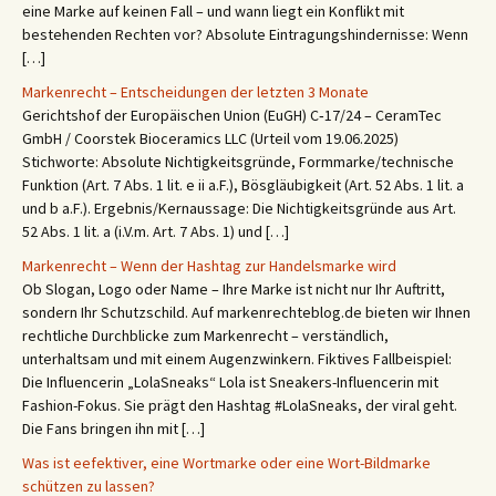
eine Marke auf keinen Fall – und wann liegt ein Konflikt mit
bestehenden Rechten vor? Absolute Eintragungshindernisse: Wenn
[…]
Markenrecht – Entscheidungen der letzten 3 Monate
Gerichtshof der Europäischen Union (EuGH) C‑17/24 – CeramTec
GmbH / Coorstek Bioceramics LLC (Urteil vom 19.06.2025)
Stichworte: Absolute Nichtigkeitsgründe, Formmarke/technische
Funktion (Art. 7 Abs. 1 lit. e ii a.F.), Bösgläubigkeit (Art. 52 Abs. 1 lit. a
und b a.F.). Ergebnis/Kernaussage: Die Nichtigkeitsgründe aus Art.
52 Abs. 1 lit. a (i.V.m. Art. 7 Abs. 1) und […]
Markenrecht – Wenn der Hashtag zur Handelsmarke wird
Ob Slogan, Logo oder Name – Ihre Marke ist nicht nur Ihr Auftritt,
sondern Ihr Schutzschild. Auf markenrechteblog.de bieten wir Ihnen
rechtliche Durchblicke zum Markenrecht – verständlich,
unterhaltsam und mit einem Augenzwinkern. Fiktives Fallbeispiel:
Die Influencerin „LolaSneaks“ Lola ist Sneakers-Influencerin mit
Fashion-Fokus. Sie prägt den Hashtag #LolaSneaks, der viral geht.
Die Fans bringen ihn mit […]
Was ist eefektiver, eine Wortmarke oder eine Wort-Bildmarke
schützen zu lassen?