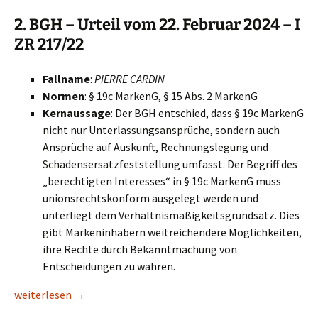
2. BGH – Urteil vom 22. Februar 2024 – I
ZR 217/22
Fallname
:
PIERRE CARDIN
Normen
: § 19c MarkenG, § 15 Abs. 2 MarkenG
Kernaussage
: Der BGH entschied, dass § 19c MarkenG
nicht nur Unterlassungsansprüche, sondern auch
Ansprüche auf Auskunft, Rechnungslegung und
Schadensersatzfeststellung umfasst. Der Begriff des
„berechtigten Interesses“ in § 19c MarkenG muss
unionsrechtskonform ausgelegt werden und
unterliegt dem Verhältnismäßigkeitsgrundsatz. Dies
gibt Markeninhabern weitreichendere Möglichkeiten,
ihre Rechte durch Bekanntmachung von
Entscheidungen zu wahren.
Bedeutende Entscheidungen zum Markenrecht aus 2024
weiterlesen
→