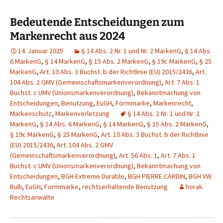
Bedeutende Entscheidungen zum
Markenrecht aus 2024
14. Januar 2025
§ 14 Abs. 2 Nr. 1 und Nr. 2 MarkenG
,
§ 14 Abs.
6 MarkenG
,
§ 14 MarkenG
,
§ 15 Abs. 2 MarkenG
,
§ 19c MarkenG
,
§ 25
MarkenG
,
Art. 10 Abs. 3 Buchst. b der Richtlinie (EU) 2015/2436
,
Art.
104 Abs. 2 GMV (Gemeinschaftsmarkenverordnung)
,
Art. 7 Abs. 1
Buchst. c UMV (Unionsmarkenverordnung)
,
Bekanntmachung von
Entscheidungen
,
Benutzung
,
EuGH
,
Formmarke
,
Markenrecht
,
Markenschutz
,
Markenverletzung
§ 14 Abs. 2 Nr. 1 und Nr. 2
MarkenG
,
§ 14 Abs. 6 MarkenG
,
§ 14 MarkenG
,
§ 15 Abs. 2 MarkenG
,
§ 19c MarkenG
,
§ 25 MarkenG
,
Art. 10 Abs. 3 Buchst. b der Richtlinie
(EU) 2015/2436
,
Art. 104 Abs. 2 GMV
(Gemeinschaftsmarkenverordnung)
,
Art. 56 Abs. 1
,
Art. 7 Abs. 1
Buchst. c UMV (Unionsmarkenverordnung)
,
Bekanntmachung von
Entscheidungen
,
BGH Extreme Durable
,
BGH PIERRE CARDIN
,
BGH VW
Bulli
,
EuGH
,
Formmarke
,
rechtserhaltende Benutzung
horak
Rechtsanwälte