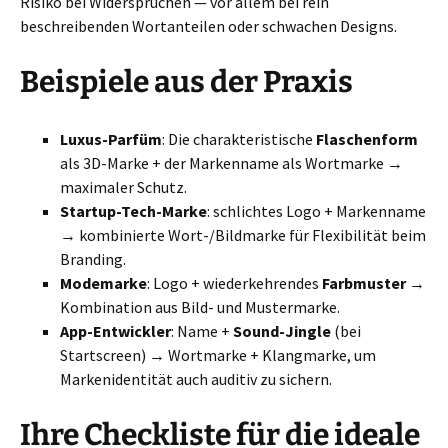
Risiko bei Widersprüchen — vor allem bei rein
beschreibenden Wortanteilen oder schwachen Designs.
Beispiele aus der Praxis
Luxus-Parfüm
: Die charakteristische
Flaschenform
als 3D-Marke + der Markenname als Wortmarke →
maximaler Schutz.
Startup-Tech-Marke
: schlichtes Logo + Markenname
→ kombinierte Wort-/Bildmarke für Flexibilität beim
Branding.
Modemarke
: Logo + wiederkehrendes
Farbmuster
→
Kombination aus Bild- und Mustermarke.
App-Entwickler
: Name +
Sound-Jingle
(bei
Startscreen) → Wortmarke + Klangmarke, um
Markenidentität auch auditiv zu sichern.
Ihre Checkliste für die ideale