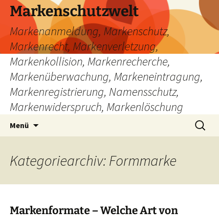
Zum
Markenschutzwelt
Inhalt
Markenanmeldung, Markenschutz,
springen
Markenrecht, Markenverletzung,
Markenkollision, Markenrecherche,
Markenüberwachung, Markeneintragung,
Markenregistrierung, Namensschutz,
Markenwiderspruch, Markenlöschung
Suchen
Menü
nach:
Kategoriearchiv: Formmarke
Markenformate – Welche Art von