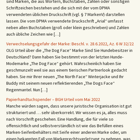
sind Marken, die aus Wörtern, Buchstaben, Zahlen oder sonstigen
Schriftzeichen bestehen und die sich mit der vom DPMA
verwendeten üblichen Druckschrift (vgl. § 7 MarkenV) darstellen
lassen. Die vom DPMA verwendete Druckschrift „Arial“ umfasst
neben allen Buchstaben (groß oder klein geschrieben) und Zahlen
auch übliche Zeichen wie […]
Verwechselungsgefahr der Marke: Beschl. v. 28.6.2022, Az. 6 W 32/22
OLG Urteil über die „The Dog Face“ Marke Sind Sie Hundebesitzer in
Deutschland? Dann haben Sie bestimmt von der letzten Hunde-
Modemarke „The Dog Face“ gehört. Wahrscheinlich haben Sie
geschmunzelt weil sie aus einem tierischen Partnerlook gedacht
haben. Sie mir Ihrer neuen „The North Face“ Winterjacke und Ihr
Buddy mit seinem neuen reflektierenden „The Dogs Face“
Regenmantel. Nun […]
Papierhandtuchspender – BGH Urteil vom Mai 2022
Manche würden sagen, dass unsere juristische Organisation ist gut
strukturiert und … sehr überkorrekt. Wir wissen es ja, alles muss
nach Vorschrift geschehen. Eine Handlung, die für viele so
offensichtlich und selbstverständlich ist wie das Befüllen eines
Marken-Seifenbehälters mit Seife einer anderen Marke oder, um
einen bekannten Fall von Markenrechtsverletzung zu nehmen, was