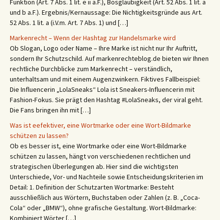
Funktion (Art. 7 Abs. 1 lit. e ii a.F.), Bösgläubigkeit (Art. 52 Abs. 1 lit. a
und b a.F.). Ergebnis/Kernaussage: Die Nichtigkeitsgründe aus Art.
52 Abs. 1 lit. a (i.V.m. Art. 7 Abs. 1) und […]
Markenrecht – Wenn der Hashtag zur Handelsmarke wird
Ob Slogan, Logo oder Name – Ihre Marke ist nicht nur Ihr Auftritt,
sondern Ihr Schutzschild. Auf markenrechteblog.de bieten wir Ihnen
rechtliche Durchblicke zum Markenrecht – verständlich,
unterhaltsam und mit einem Augenzwinkern. Fiktives Fallbeispiel:
Die Influencerin „LolaSneaks“ Lola ist Sneakers-Influencerin mit
Fashion-Fokus. Sie prägt den Hashtag #LolaSneaks, der viral geht.
Die Fans bringen ihn mit […]
Was ist eefektiver, eine Wortmarke oder eine Wort-Bildmarke
schützen zu lassen?
Ob es besser ist, eine Wortmarke oder eine Wort-Bildmarke
schützen zu lassen, hängt von verschiedenen rechtlichen und
strategischen Überlegungen ab. Hier sind die wichtigsten
Unterschiede, Vor- und Nachteile sowie Entscheidungskriterien im
Detail: 1. Definition der Schutzarten Wortmarke: Besteht
ausschließlich aus Wörtern, Buchstaben oder Zahlen (z. B. „Coca-
Cola“ oder „BMW“), ohne grafische Gestaltung. Wort-Bildmarke:
Kombiniert Wörter […]