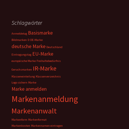
Schlagwörter
Basismarke
Anmeldetag
Bildmarken
D
DE-Marke
deutsche Marke
Deutschland
EU-Marke
Eintragungstag
europäische Marke
Freihaltebedürfnis
IR-Marke
Geruchsmarken
Klasseneinteilung
Klassenverzeichnis
Logo sichern
Marke
Marke anmelden
Markenanmeldung
Markenanwalt
Markenform
Markenformat
Markenkosten
Markennamen eintragen