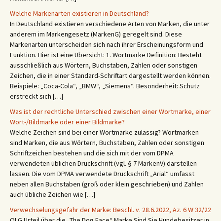
Welche Markenarten existieren in Deutschland?
In Deutschland existieren verschiedene Arten von Marken, die unter
anderem im Markengesetz (MarkenG) geregelt sind. Diese
Markenarten unterscheiden sich nach ihrer Erscheinungsform und
Funktion. Hier ist eine Übersicht: 1. Wortmarke Definition: Besteht
ausschließlich aus Wörtern, Buchstaben, Zahlen oder sonstigen
Zeichen, die in einer Standard-Schriftart dargestellt werden können.
Beispiele: „Coca-Cola“, „BMW“, „Siemens“. Besonderheit: Schutz
erstreckt sich […]
Was ist der rechtliche Unterschied zwischen einer Wortmarke, einer
Wort-/Bildmarke oder einer Bildmarke?
Welche Zeichen sind bei einer Wortmarke zulässig? Wortmarken
sind Marken, die aus Wörtern, Buchstaben, Zahlen oder sonstigen
Schriftzeichen bestehen und die sich mit der vom DPMA
verwendeten üblichen Druckschrift (vgl. § 7 MarkenV) darstellen
lassen. Die vom DPMA verwendete Druckschrift „Arial“ umfasst
neben allen Buchstaben (groß oder klein geschrieben) und Zahlen
auch übliche Zeichen wie […]
Verwechselungsgefahr der Marke: Beschl. v. 28.6.2022, Az. 6 W 32/22
OLG Urteil über die „The Dog Face“ Marke Sind Sie Hundebesitzer in