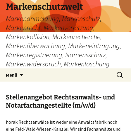
Zum
Markenschutzwelt
Inhalt
Markenanmeldung, Markenschutz,
springen
Markenrecht, Markenverletzung,
Markenkollision, Markenrecherche,
Markenüberwachung, Markeneintragung,
Markenregistrierung, Namensschutz,
Markenwiderspruch, Markenlöschung
Suchen
Menü
nach:
Stellenangebot Rechtsanwalts- und
Notarfachangestellte (m/w/d)
horak Rechtsanwälte ist weder eine Anwaltsfabrik noch
eine Feld-Wald-Wiesen-Kanzlei. Wir sind Fachanwälte und