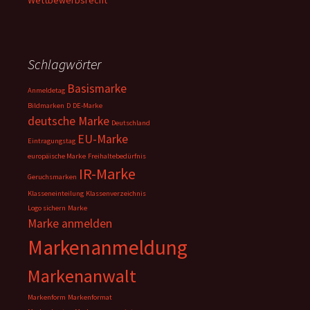
Wettbewerbsrecht
Schlagwörter
Basismarke
Anmeldetag
Bildmarken
D
DE-Marke
deutsche Marke
Deutschland
EU-Marke
Eintragungstag
europäische Marke
Freihaltebedürfnis
IR-Marke
Geruchsmarken
Klasseneinteilung
Klassenverzeichnis
Logo sichern
Marke
Marke anmelden
Markenanmeldung
Markenanwalt
Markenform
Markenformat