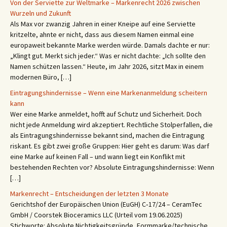
Von der Serviette zur Weltmarke – Markenrecht 2026 zwischen
Wurzeln und Zukunft
Als Max vor zwanzig Jahren in einer Kneipe auf eine Serviette
kritzelte, ahnte er nicht, dass aus diesem Namen einmal eine
europaweit bekannte Marke werden würde. Damals dachte er nur:
„Klingt gut. Merkt sich jeder.“ Was er nicht dachte: „Ich sollte den
Namen schützen lassen.“ Heute, im Jahr 2026, sitzt Max in einem
modernen Büro, […]
Eintragungshindernisse – Wenn eine Markenanmeldung scheitern
kann
Wer eine Marke anmeldet, hofft auf Schutz und Sicherheit. Doch
nicht jede Anmeldung wird akzeptiert. Rechtliche Stolperfallen, die
als Eintragungshindernisse bekannt sind, machen die Eintragung
riskant. Es gibt zwei große Gruppen: Hier geht es darum: Was darf
eine Marke auf keinen Fall – und wann liegt ein Konflikt mit
bestehenden Rechten vor? Absolute Eintragungshindernisse: Wenn
[…]
Markenrecht – Entscheidungen der letzten 3 Monate
Gerichtshof der Europäischen Union (EuGH) C‑17/24 – CeramTec
GmbH / Coorstek Bioceramics LLC (Urteil vom 19.06.2025)
Stichworte: Absolute Nichtigkeitsgründe, Formmarke/technische