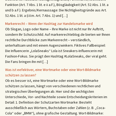
Funktion (Art. 7 Abs. 1 lit. e ii a.F.), Bösgläubigkeit (Art. 52 Abs. 1 lit. a
und b a.F.). Ergebnis/Kernaussage: Die Nichtigkeitsgründe aus Art.
52 Abs. 1 lit. a (i.V.m. Art. 7 Abs. 1) und […]
Markenrecht – Wenn der Hashtag zur Handelsmarke wird
Ob Slogan, Logo oder Name – Ihre Marke ist nicht nur Ihr Auftritt,
sondern Ihr Schutzschild. Auf markenrechteblog.de bieten wir Ihnen
rechtliche Durchblicke zum Markenrecht – verständlich,
unterhaltsam und mit einem Augenzwinkern. Fiktives Fallbeispiel:
Die Influencerin „LolaSneaks“ Lola ist Sneakers-Influencerin mit
Fashion-Fokus. Sie prägt den Hashtag #LolaSneaks, der viral geht.
Die Fans bringen ihn mit […]
Was ist eefektiver, eine Wortmarke oder eine Wort-Bildmarke
schützen zu lassen?
Ob es besser ist, eine Wortmarke oder eine Wort-Bildmarke
schützen zu lassen, hängt von verschiedenen rechtlichen und
strategischen Überlegungen ab. Hier sind die wichtigsten
Unterschiede, Vor- und Nachteile sowie Entscheidungskriterien im
Detail: 1. Definition der Schutzarten Wortmarke: Besteht
ausschließlich aus Wörtern, Buchstaben oder Zahlen (z. B. „Coca-
Cola“ oder „BMW“), ohne grafische Gestaltung. Wort-Bildmarke: