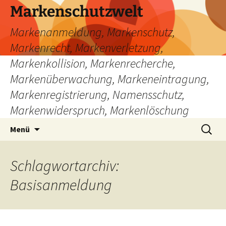
Zum
Markenschutzwelt
Inhalt
Markenanmeldung, Markenschutz,
springen
Markenrecht, Markenverletzung,
Markenkollision, Markenrecherche,
Markenüberwachung, Markeneintragung,
Markenregistrierung, Namensschutz,
Markenwiderspruch, Markenlöschung
Suchen
Menü
nach:
Schlagwortarchiv:
Basisanmeldung