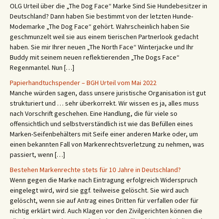
OLG Urteil über die „The Dog Face“ Marke Sind Sie Hundebesitzer in
Deutschland? Dann haben Sie bestimmt von der letzten Hunde-
Modemarke „The Dog Face“ gehört. Wahrscheinlich haben Sie
geschmunzelt weil sie aus einem tierischen Partnerlook gedacht
haben. Sie mir Ihrer neuen „The North Face“ Winterjacke und Ihr
Buddy mit seinem neuen reflektierenden „The Dogs Face“
Regenmantel. Nun […]
Papierhandtuchspender – BGH Urteil vom Mai 2022
Manche würden sagen, dass unsere juristische Organisation ist gut
strukturiert und … sehr überkorrekt. Wir wissen es ja, alles muss
nach Vorschrift geschehen. Eine Handlung, die für viele so
offensichtlich und selbstverständlich ist wie das Befüllen eines
Marken-Seifenbehälters mit Seife einer anderen Marke oder, um
einen bekannten Fall von Markenrechtsverletzung zu nehmen, was
passiert, wenn […]
Bestehen Markenrechte stets für 10 Jahre in Deutschland?
Wenn gegen die Marke nach Eintragung erfolgreich Widerspruch
eingelegt wird, wird sie ggf. teilweise gelöscht. Sie wird auch
gelöscht, wenn sie auf Antrag eines Dritten für verfallen oder für
nichtig erklärt wird. Auch Klagen vor den Zivilgerichten können die