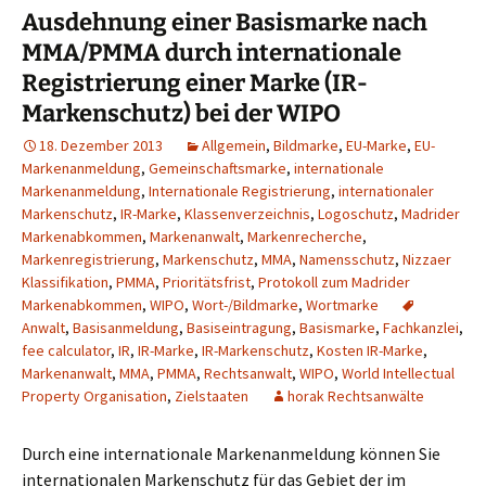
Ausdehnung einer Basismarke nach
MMA/PMMA durch internationale
Registrierung einer Marke (IR-
Markenschutz) bei der WIPO
18. Dezember 2013
Allgemein
,
Bildmarke
,
EU-Marke
,
EU-
Markenanmeldung
,
Gemeinschaftsmarke
,
internationale
Markenanmeldung
,
Internationale Registrierung
,
internationaler
Markenschutz
,
IR-Marke
,
Klassenverzeichnis
,
Logoschutz
,
Madrider
Markenabkommen
,
Markenanwalt
,
Markenrecherche
,
Markenregistrierung
,
Markenschutz
,
MMA
,
Namensschutz
,
Nizzaer
Klassifikation
,
PMMA
,
Prioritätsfrist
,
Protokoll zum Madrider
Markenabkommen
,
WIPO
,
Wort-/Bildmarke
,
Wortmarke
Anwalt
,
Basisanmeldung
,
Basiseintragung
,
Basismarke
,
Fachkanzlei
,
fee calculator
,
IR
,
IR-Marke
,
IR-Markenschutz
,
Kosten IR-Marke
,
Markenanwalt
,
MMA
,
PMMA
,
Rechtsanwalt
,
WIPO
,
World Intellectual
Property Organisation
,
Zielstaaten
horak Rechtsanwälte
Durch eine internationale Markenanmeldung können Sie
internationalen Markenschutz für das Gebiet der im