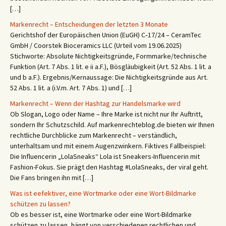
[…]
Markenrecht – Entscheidungen der letzten 3 Monate
Gerichtshof der Europäischen Union (EuGH) C‑17/24 – CeramTec
GmbH / Coorstek Bioceramics LLC (Urteil vom 19.06.2025)
Stichworte: Absolute Nichtigkeitsgründe, Formmarke/technische
Funktion (Art. 7 Abs. 1 lit. e ii a.F.), Bösgläubigkeit (Art. 52 Abs. 1 lit. a
und b a.F.). Ergebnis/Kernaussage: Die Nichtigkeitsgründe aus Art.
52 Abs. 1 lit. a (i.V.m. Art. 7 Abs. 1) und […]
Markenrecht – Wenn der Hashtag zur Handelsmarke wird
Ob Slogan, Logo oder Name – Ihre Marke ist nicht nur Ihr Auftritt,
sondern Ihr Schutzschild. Auf markenrechteblog.de bieten wir Ihnen
rechtliche Durchblicke zum Markenrecht – verständlich,
unterhaltsam und mit einem Augenzwinkern. Fiktives Fallbeispiel:
Die Influencerin „LolaSneaks“ Lola ist Sneakers-Influencerin mit
Fashion-Fokus. Sie prägt den Hashtag #LolaSneaks, der viral geht.
Die Fans bringen ihn mit […]
Was ist eefektiver, eine Wortmarke oder eine Wort-Bildmarke
schützen zu lassen?
Ob es besser ist, eine Wortmarke oder eine Wort-Bildmarke
schützen zu lassen, hängt von verschiedenen rechtlichen und