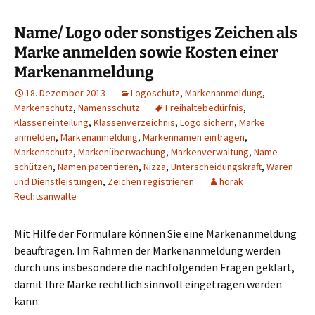
Name/ Logo oder sonstiges Zeichen als
Marke anmelden sowie Kosten einer
Markenanmeldung
18. Dezember 2013
Logoschutz
,
Markenanmeldung
,
Markenschutz
,
Namensschutz
Freihaltebedürfnis
,
Klasseneinteilung
,
Klassenverzeichnis
,
Logo sichern
,
Marke
anmelden
,
Markenanmeldung
,
Markennamen eintragen
,
Markenschutz
,
Markenüberwachung
,
Markenverwaltung
,
Name
schützen
,
Namen patentieren
,
Nizza
,
Unterscheidungskraft
,
Waren
und Dienstleistungen
,
Zeichen registrieren
horak
Rechtsanwälte
Mit Hilfe der Formulare können Sie eine Markenanmeldung
beauftragen. Im Rahmen der Markenanmeldung werden
durch uns insbesondere die nachfolgenden Fragen geklärt,
damit Ihre Marke rechtlich sinnvoll eingetragen werden
kann: