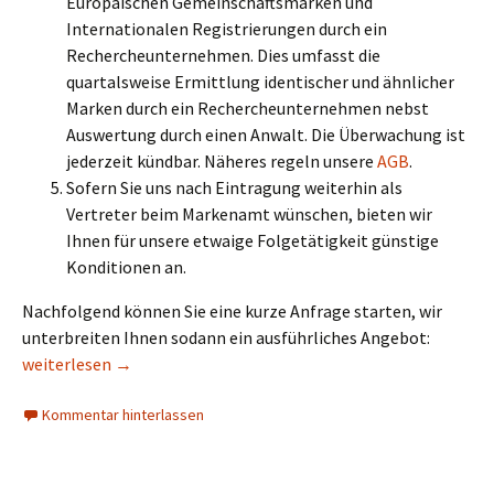
Europäischen Gemeinschaftsmarken und
Internationalen Registrierungen durch ein
Rechercheunternehmen. Dies umfasst die
quartalsweise Ermittlung identischer und ähnlicher
Marken durch ein Rechercheunternehmen nebst
Auswertung durch einen Anwalt. Die Überwachung ist
jederzeit kündbar. Näheres regeln unsere
AGB
.
Sofern Sie uns nach Eintragung weiterhin als
Vertreter beim Markenamt wünschen, bieten wir
Ihnen für unsere etwaige Folgetätigkeit günstige
Konditionen an.
Nachfolgend können Sie eine kurze Anfrage starten, wir
unterbreiten Ihnen sodann ein ausführliches Angebot:
Formular zum EU-Markenschutz (Gemeinschaftsmarke) durch
weiterlesen
→
Kommentar hinterlassen