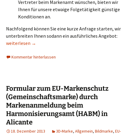
Vertreter beim Markenamt wünschen, bieten wir
Ihnen für unsere etwaige Folgetätigkeit günstige
Konditionen an.
Nachfolgend können Sie eine kurze Anfrage starten, wir
unterbreiten Ihnen sodann ein ausführliches Angebot:
Ausdehnung einer Basismarke nach MMA/PMMA durch internatio
weiterlesen
→
Kommentar hinterlassen
Formular zum EU-Markenschutz
(Gemeinschaftsmarke) durch
Markenanmeldung beim
Harmonisierungsamt (HABM) in
Alicante
18. Dezember 2013
3D-Marke
,
Allgemein
,
Bildmarke
,
EU-