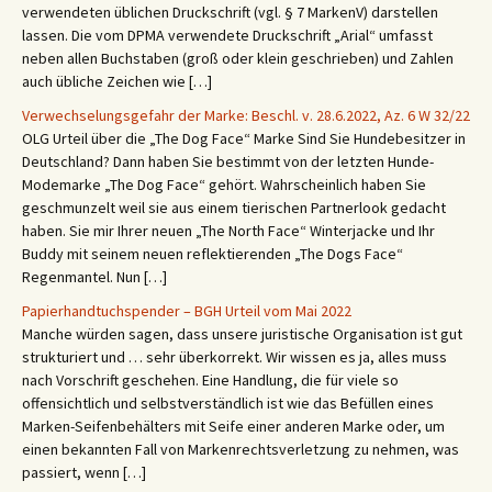
verwendeten üblichen Druckschrift (vgl. § 7 MarkenV) darstellen
lassen. Die vom DPMA verwendete Druckschrift „Arial“ umfasst
neben allen Buchstaben (groß oder klein geschrieben) und Zahlen
auch übliche Zeichen wie […]
Verwechselungsgefahr der Marke: Beschl. v. 28.6.2022, Az. 6 W 32/22
OLG Urteil über die „The Dog Face“ Marke Sind Sie Hundebesitzer in
Deutschland? Dann haben Sie bestimmt von der letzten Hunde-
Modemarke „The Dog Face“ gehört. Wahrscheinlich haben Sie
geschmunzelt weil sie aus einem tierischen Partnerlook gedacht
haben. Sie mir Ihrer neuen „The North Face“ Winterjacke und Ihr
Buddy mit seinem neuen reflektierenden „The Dogs Face“
Regenmantel. Nun […]
Papierhandtuchspender – BGH Urteil vom Mai 2022
Manche würden sagen, dass unsere juristische Organisation ist gut
strukturiert und … sehr überkorrekt. Wir wissen es ja, alles muss
nach Vorschrift geschehen. Eine Handlung, die für viele so
offensichtlich und selbstverständlich ist wie das Befüllen eines
Marken-Seifenbehälters mit Seife einer anderen Marke oder, um
einen bekannten Fall von Markenrechtsverletzung zu nehmen, was
passiert, wenn […]