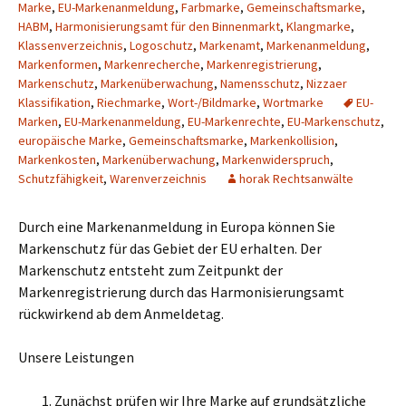
Marke
,
EU-Markenanmeldung
,
Farbmarke
,
Gemeinschaftsmarke
,
HABM
,
Harmonisierungsamt für den Binnenmarkt
,
Klangmarke
,
Klassenverzeichnis
,
Logoschutz
,
Markenamt
,
Markenanmeldung
,
Markenformen
,
Markenrecherche
,
Markenregistrierung
,
Markenschutz
,
Markenüberwachung
,
Namensschutz
,
Nizzaer
Klassifikation
,
Riechmarke
,
Wort-/Bildmarke
,
Wortmarke
EU-
Marken
,
EU-Markenanmeldung
,
EU-Markenrechte
,
EU-Markenschutz
,
europäische Marke
,
Gemeinschaftsmarke
,
Markenkollision
,
Markenkosten
,
Markenüberwachung
,
Markenwiderspruch
,
Schutzfähigkeit
,
Warenverzeichnis
horak Rechtsanwälte
Durch eine Markenanmeldung in Europa können Sie
Markenschutz für das Gebiet der EU erhalten. Der
Markenschutz entsteht zum Zeitpunkt der
Markenregistrierung durch das Harmonisierungsamt
rückwirkend ab dem Anmeldetag.
Unsere Leistungen
Zunächst prüfen wir Ihre Marke auf grundsätzliche