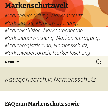
Zum
Markenschutzwelt
Inhalt
Markenanmeldung, Markenschutz,
springen
Markenrecht, Markenverletzung,
Markenkollision, Markenrecherche,
Markenüberwachung, Markeneintragung,
Markenregistrierung, Namensschutz,
Markenwiderspruch, Markenlöschung
Suchen
Menü
nach:
Kategoriearchiv: Namensschutz
FAQ zum Markenschutz sowie