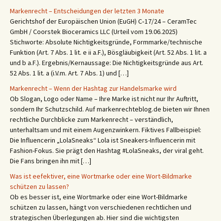
Markenrecht – Entscheidungen der letzten 3 Monate
Gerichtshof der Europäischen Union (EuGH) C‑17/24 – CeramTec
GmbH / Coorstek Bioceramics LLC (Urteil vom 19.06.2025)
Stichworte: Absolute Nichtigkeitsgründe, Formmarke/technische
Funktion (Art. 7 Abs. 1 lit. e ii a.F.), Bösgläubigkeit (Art. 52 Abs. 1 lit. a
und b a.F.). Ergebnis/Kernaussage: Die Nichtigkeitsgründe aus Art.
52 Abs. 1 lit. a (i.V.m. Art. 7 Abs. 1) und […]
Markenrecht – Wenn der Hashtag zur Handelsmarke wird
Ob Slogan, Logo oder Name – Ihre Marke ist nicht nur Ihr Auftritt,
sondern Ihr Schutzschild. Auf markenrechteblog.de bieten wir Ihnen
rechtliche Durchblicke zum Markenrecht – verständlich,
unterhaltsam und mit einem Augenzwinkern. Fiktives Fallbeispiel:
Die Influencerin „LolaSneaks“ Lola ist Sneakers-Influencerin mit
Fashion-Fokus. Sie prägt den Hashtag #LolaSneaks, der viral geht.
Die Fans bringen ihn mit […]
Was ist eefektiver, eine Wortmarke oder eine Wort-Bildmarke
schützen zu lassen?
Ob es besser ist, eine Wortmarke oder eine Wort-Bildmarke
schützen zu lassen, hängt von verschiedenen rechtlichen und
strategischen Überlegungen ab. Hier sind die wichtigsten