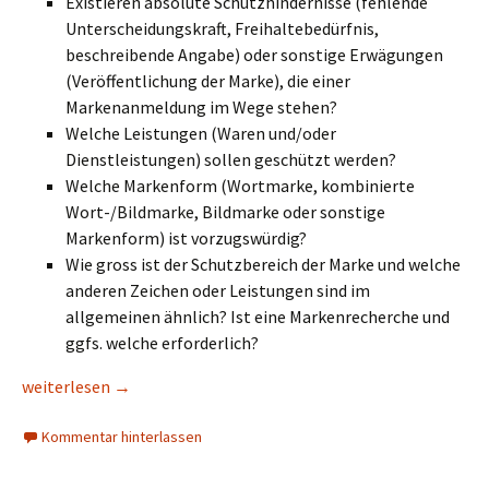
Existieren absolute Schutzhindernisse (fehlende
Unterscheidungskraft, Freihaltebedürfnis,
beschreibende Angabe) oder sonstige Erwägungen
(Veröffentlichung der Marke), die einer
Markenanmeldung im Wege stehen?
Welche Leistungen (Waren und/oder
Dienstleistungen) sollen geschützt werden?
Welche Markenform (Wortmarke, kombinierte
Wort-/Bildmarke, Bildmarke oder sonstige
Markenform) ist vorzugswürdig?
Wie gross ist der Schutzbereich der Marke und welche
anderen Zeichen oder Leistungen sind im
allgemeinen ähnlich? Ist eine Markenrecherche und
ggfs. welche erforderlich?
Name/ Logo oder sonstiges Zeichen als Marke anmelden sowi
weiterlesen
→
Kommentar hinterlassen