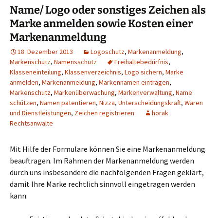
Name/ Logo oder sonstiges Zeichen als
Marke anmelden sowie Kosten einer
Markenanmeldung
18. Dezember 2013
Logoschutz
,
Markenanmeldung
,
Markenschutz
,
Namensschutz
Freihaltebedürfnis
,
Klasseneinteilung
,
Klassenverzeichnis
,
Logo sichern
,
Marke
anmelden
,
Markenanmeldung
,
Markennamen eintragen
,
Markenschutz
,
Markenüberwachung
,
Markenverwaltung
,
Name
schützen
,
Namen patentieren
,
Nizza
,
Unterscheidungskraft
,
Waren
und Dienstleistungen
,
Zeichen registrieren
horak
Rechtsanwälte
Mit Hilfe der Formulare können Sie eine Markenanmeldung
beauftragen. Im Rahmen der Markenanmeldung werden
durch uns insbesondere die nachfolgenden Fragen geklärt,
damit Ihre Marke rechtlich sinnvoll eingetragen werden
kann: