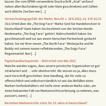
lassen. Die vom DPMA verwendete Druckschrift „Arial“ umfasst
neben allen Buchstaben (groß oder klein geschrieben) und Zahlen
auch übliche Zeichen wie […]
Verwechselungsgefahr der Marke: Beschl. v. 28.6.2022, Az. 6 W 32/22
OLG Urteil über die „The Dog Face“ Marke Sind Sie Hundebesitzer in
Deutschland? Dann haben Sie bestimmt von der letzten Hunde-
Modemarke „The Dog Face“ gehört. Wahrscheinlich haben Sie
geschmunzelt weil sie aus einem tierischen Partnerlook gedacht
haben. Sie mir Ihrer neuen „The North Face“ Winterjacke und Ihr
Buddy mit seinem neuen reflektierenden „The Dogs Face“
Regenmantel. Nun […]
Papierhandtuchspender – BGH Urteil vom Mai 2022
Manche würden sagen, dass unsere juristische Organisation ist gut
strukturiert und … sehr überkorrekt. Wir wissen es ja, alles muss
nach Vorschrift geschehen. Eine Handlung, die für viele so
offensichtlich und selbstverständlich ist wie das Befüllen eines
Marken-Seifenbehälters mit Seife einer anderen Marke oder, um
einen bekannten Fall von Markenrechtsverletzung zu nehmen, was
passiert, wenn […]
Bestehen Markenrechte stets für 10 Jahre in Deutschland?