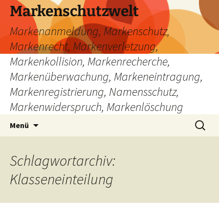
Zum
Markenschutzwelt
Inhalt
Markenanmeldung, Markenschutz,
springen
Markenrecht, Markenverletzung,
Markenkollision, Markenrecherche,
Markenüberwachung, Markeneintragung,
Markenregistrierung, Namensschutz,
Markenwiderspruch, Markenlöschung
Suchen
Menü
nach:
Schlagwortarchiv:
Klasseneinteilung