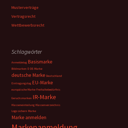
Musterverträge
Vertragsrecht
Wettbewerbsrecht
Schlagwörter
Basismarke
Anmeldetag
Bildmarken
D
DE-Marke
deutsche Marke
Deutschland
EU-Marke
Eintragungstag
europäische Marke
Freihaltebedürfnis
IR-Marke
Geruchsmarken
Klasseneinteilung
Klassenverzeichnis
Logo sichern
Marke
Marke anmelden
Markenanmeldung