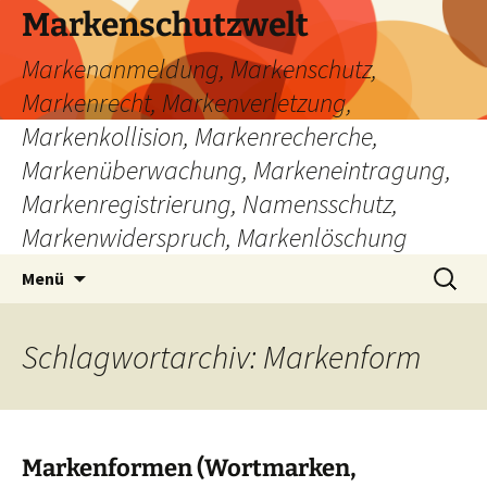
Zum
Markenschutzwelt
Inhalt
Markenanmeldung, Markenschutz,
springen
Markenrecht, Markenverletzung,
Markenkollision, Markenrecherche,
Markenüberwachung, Markeneintragung,
Markenregistrierung, Namensschutz,
Markenwiderspruch, Markenlöschung
Suchen
Menü
nach:
Schlagwortarchiv: Markenform
Markenformen (Wortmarken,