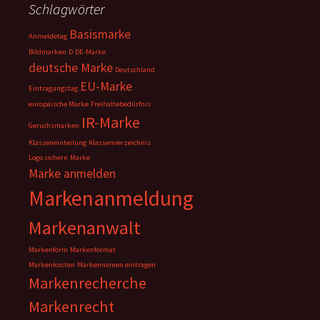
Schlagwörter
Basismarke
Anmeldetag
Bildmarken
D
DE-Marke
deutsche Marke
Deutschland
EU-Marke
Eintragungstag
europäische Marke
Freihaltebedürfnis
IR-Marke
Geruchsmarken
Klasseneinteilung
Klassenverzeichnis
Logo sichern
Marke
Marke anmelden
Markenanmeldung
Markenanwalt
Markenform
Markenformat
Markenkosten
Markennamen eintragen
Markenrecherche
Markenrecht