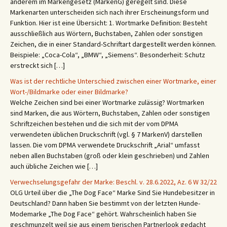
anderem im Markengesetz (MarkenG) geregelt sind. Diese
Markenarten unterscheiden sich nach ihrer Erscheinungsform und
Funktion. Hier ist eine Übersicht: 1. Wortmarke Definition: Besteht
ausschließlich aus Wörtern, Buchstaben, Zahlen oder sonstigen
Zeichen, die in einer Standard-Schriftart dargestellt werden können.
Beispiele: „Coca-Cola“, „BMW“, „Siemens“. Besonderheit: Schutz
erstreckt sich […]
Was ist der rechtliche Unterschied zwischen einer Wortmarke, einer
Wort-/Bildmarke oder einer Bildmarke?
Welche Zeichen sind bei einer Wortmarke zulässig? Wortmarken
sind Marken, die aus Wörtern, Buchstaben, Zahlen oder sonstigen
Schriftzeichen bestehen und die sich mit der vom DPMA
verwendeten üblichen Druckschrift (vgl. § 7 MarkenV) darstellen
lassen. Die vom DPMA verwendete Druckschrift „Arial“ umfasst
neben allen Buchstaben (groß oder klein geschrieben) und Zahlen
auch übliche Zeichen wie […]
Verwechselungsgefahr der Marke: Beschl. v. 28.6.2022, Az. 6 W 32/22
OLG Urteil über die „The Dog Face“ Marke Sind Sie Hundebesitzer in
Deutschland? Dann haben Sie bestimmt von der letzten Hunde-
Modemarke „The Dog Face“ gehört. Wahrscheinlich haben Sie
geschmunzelt weil sie aus einem tierischen Partnerlook gedacht