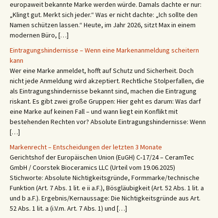
europaweit bekannte Marke werden würde. Damals dachte er nur:
„Klingt gut. Merkt sich jeder.“ Was er nicht dachte: „Ich sollte den
Namen schützen lassen.“ Heute, im Jahr 2026, sitzt Max in einem
modernen Büro, […]
Eintragungshindernisse – Wenn eine Markenanmeldung scheitern
kann
Wer eine Marke anmeldet, hofft auf Schutz und Sicherheit. Doch
nicht jede Anmeldung wird akzeptiert. Rechtliche Stolperfallen, die
als Eintragungshindernisse bekannt sind, machen die Eintragung
riskant. Es gibt zwei große Gruppen: Hier geht es darum: Was darf
eine Marke auf keinen Fall – und wann liegt ein Konflikt mit
bestehenden Rechten vor? Absolute Eintragungshindernisse: Wenn
[…]
Markenrecht – Entscheidungen der letzten 3 Monate
Gerichtshof der Europäischen Union (EuGH) C‑17/24 – CeramTec
GmbH / Coorstek Bioceramics LLC (Urteil vom 19.06.2025)
Stichworte: Absolute Nichtigkeitsgründe, Formmarke/technische
Funktion (Art. 7 Abs. 1 lit. e ii a.F.), Bösgläubigkeit (Art. 52 Abs. 1 lit. a
und b a.F.). Ergebnis/Kernaussage: Die Nichtigkeitsgründe aus Art.
52 Abs. 1 lit. a (i.V.m. Art. 7 Abs. 1) und […]