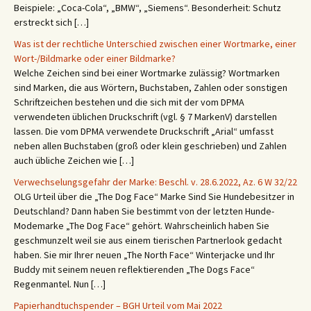
Beispiele: „Coca-Cola“, „BMW“, „Siemens“. Besonderheit: Schutz
erstreckt sich […]
Was ist der rechtliche Unterschied zwischen einer Wortmarke, einer
Wort-/Bildmarke oder einer Bildmarke?
Welche Zeichen sind bei einer Wortmarke zulässig? Wortmarken
sind Marken, die aus Wörtern, Buchstaben, Zahlen oder sonstigen
Schriftzeichen bestehen und die sich mit der vom DPMA
verwendeten üblichen Druckschrift (vgl. § 7 MarkenV) darstellen
lassen. Die vom DPMA verwendete Druckschrift „Arial“ umfasst
neben allen Buchstaben (groß oder klein geschrieben) und Zahlen
auch übliche Zeichen wie […]
Verwechselungsgefahr der Marke: Beschl. v. 28.6.2022, Az. 6 W 32/22
OLG Urteil über die „The Dog Face“ Marke Sind Sie Hundebesitzer in
Deutschland? Dann haben Sie bestimmt von der letzten Hunde-
Modemarke „The Dog Face“ gehört. Wahrscheinlich haben Sie
geschmunzelt weil sie aus einem tierischen Partnerlook gedacht
haben. Sie mir Ihrer neuen „The North Face“ Winterjacke und Ihr
Buddy mit seinem neuen reflektierenden „The Dogs Face“
Regenmantel. Nun […]
Papierhandtuchspender – BGH Urteil vom Mai 2022