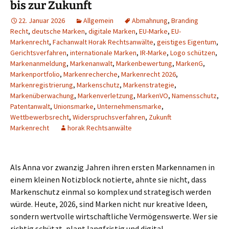
bis zur Zukunft
22. Januar 2026
Allgemein
Abmahnung
,
Branding
Recht
,
deutsche Marken
,
digitale Marken
,
EU-Marke
,
EU-
Markenrecht
,
Fachanwalt Horak Rechtsanwälte
,
geistiges Eigentum
,
Gerichtsverfahren
,
internationale Marken
,
IR-Marke
,
Logo schützen
,
Markenanmeldung
,
Markenanwalt
,
Markenbewertung
,
MarkenG
,
Markenportfolio
,
Markenrecherche
,
Markenrecht 2026
,
Markenregistrierung
,
Markenschutz
,
Markenstrategie
,
Markenüberwachung
,
Markenverletzung
,
MarkenVO
,
Namensschutz
,
Patentanwalt
,
Unionsmarke
,
Unternehmensmarke
,
Wettbewerbsrecht
,
Widerspruchsverfahren
,
Zukunft
Markenrecht
horak Rechtsanwälte
Als Anna vor zwanzig Jahren ihren ersten Markennamen in
einem kleinen Notizblock notierte, ahnte sie nicht, dass
Markenschutz einmal so komplex und strategisch werden
würde. Heute, 2026, sind Marken nicht nur kreative Ideen,
sondern wertvolle wirtschaftliche Vermögenswerte. Wer sie
richtig schützt, plant langfristig und digital.