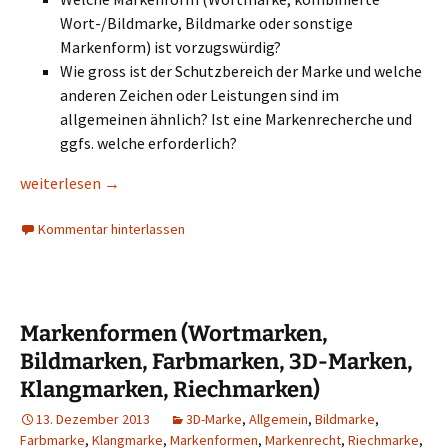
Wort-/Bildmarke, Bildmarke oder sonstige
Markenform) ist vorzugswürdig?
Wie gross ist der Schutzbereich der Marke und welche
anderen Zeichen oder Leistungen sind im
allgemeinen ähnlich? Ist eine Markenrecherche und
ggfs. welche erforderlich?
Name/ Logo oder sonstiges Zeichen als Marke anmelden sowi
weiterlesen
→
Kommentar hinterlassen
Markenformen (Wortmarken,
Bildmarken, Farbmarken, 3D-Marken,
Klangmarken, Riechmarken)
13. Dezember 2013
3D-Marke
,
Allgemein
,
Bildmarke
,
Farbmarke
,
Klangmarke
,
Markenformen
,
Markenrecht
,
Riechmarke
,