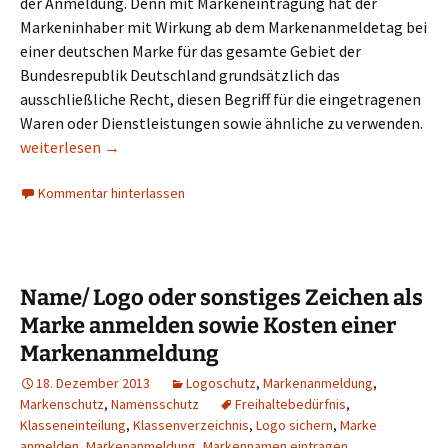
der Anmeldung. Denn mit Markeneintragung hat der
Markeninhaber mit Wirkung ab dem Markenanmeldetag bei
einer deutschen Marke für das gesamte Gebiet der
Bundesrepublik Deutschland grundsätzlich das
ausschließliche Recht, diesen Begriff für die eingetragenen
Waren oder Dienstleistungen sowie ähnliche zu verwenden.
FAQ zum Markenschutz sowie allgemein zum Markenrecht
weiterlesen
→
Kommentar hinterlassen
Name/ Logo oder sonstiges Zeichen als
Marke anmelden sowie Kosten einer
Markenanmeldung
18. Dezember 2013
Logoschutz
,
Markenanmeldung
,
Markenschutz
,
Namensschutz
Freihaltebedürfnis
,
Klasseneinteilung
,
Klassenverzeichnis
,
Logo sichern
,
Marke
anmelden
,
Markenanmeldung
,
Markennamen eintragen
,