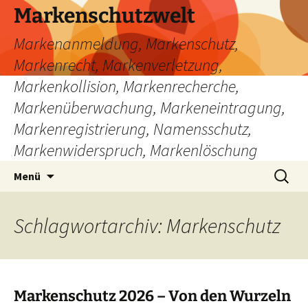
Zum
Markenschutzwelt
Inhalt
Markenanmeldung, Markenschutz,
springen
Markenrecht, Markenverletzung,
Markenkollision, Markenrecherche,
Markenüberwachung, Markeneintragung,
Markenregistrierung, Namensschutz,
Markenwiderspruch, Markenlöschung
Suchen
Menü
nach:
Schlagwortarchiv: Markenschutz
Markenschutz 2026 – Von den Wurzeln