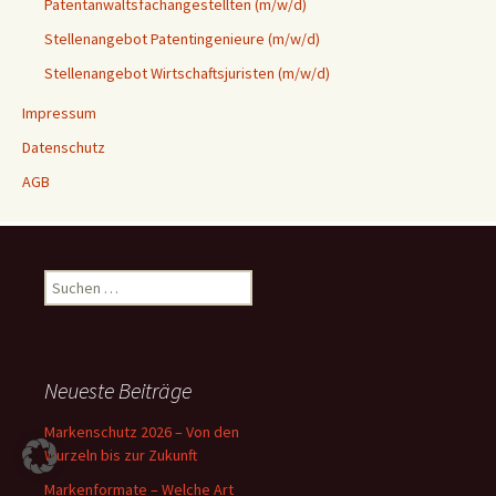
Patentanwaltsfachangestellten (m/w/d)
Stellenangebot Patentingenieure (m/w/d)
Stellenangebot Wirtschaftsjuristen (m/w/d)
Impressum
Datenschutz
AGB
Suchen
nach:
Neueste Beiträge
Markenschutz 2026 – Von den
Wurzeln bis zur Zukunft
Markenformate – Welche Art