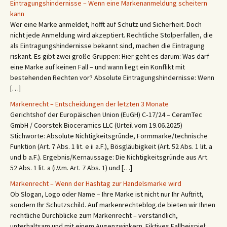
Eintragungshindernisse – Wenn eine Markenanmeldung scheitern
kann
Wer eine Marke anmeldet, hofft auf Schutz und Sicherheit. Doch
nicht jede Anmeldung wird akzeptiert. Rechtliche Stolperfallen, die
als Eintragungshindernisse bekannt sind, machen die Eintragung
riskant. Es gibt zwei große Gruppen: Hier geht es darum: Was darf
eine Marke auf keinen Fall – und wann liegt ein Konflikt mit
bestehenden Rechten vor? Absolute Eintragungshindernisse: Wenn
[…]
Markenrecht – Entscheidungen der letzten 3 Monate
Gerichtshof der Europäischen Union (EuGH) C‑17/24 – CeramTec
GmbH / Coorstek Bioceramics LLC (Urteil vom 19.06.2025)
Stichworte: Absolute Nichtigkeitsgründe, Formmarke/technische
Funktion (Art. 7 Abs. 1 lit. e ii a.F.), Bösgläubigkeit (Art. 52 Abs. 1 lit. a
und b a.F.). Ergebnis/Kernaussage: Die Nichtigkeitsgründe aus Art.
52 Abs. 1 lit. a (i.V.m. Art. 7 Abs. 1) und […]
Markenrecht – Wenn der Hashtag zur Handelsmarke wird
Ob Slogan, Logo oder Name – Ihre Marke ist nicht nur Ihr Auftritt,
sondern Ihr Schutzschild. Auf markenrechteblog.de bieten wir Ihnen
rechtliche Durchblicke zum Markenrecht – verständlich,
unterhaltsam und mit einem Augenzwinkern. Fiktives Fallbeispiel: