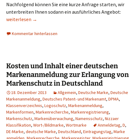
Nachfolgend können Sie eine kurze Anfrage starten, wir
unterbreiten Ihnen sodann ein ausführliches Angebot:
Formular zum EU-Markenschutz (Gemeinschaftsmarke) durch
weiterlesen
→
Kommentar hinterlassen
Kosten und Inhalt einer deutschen
Markenanmeldung zur Erlangung von
Markenschutz in Deutschland
18. Dezember 2013
Allgemein
,
Deutsche Marke
,
Deutsche
Markenanmeldung
,
Deutsches Patent- und Markenamt
,
DPMA
,
Klassenverzeichnis
,
Logoschutz
,
Markenanmeldung
,
Markenformen
,
Markenrecherche
,
Markenregistrierung
,
Markenschutz
,
Markenüberwachung
,
Namensschutz
,
Nizzaer
Klassifikation
,
Wort-/Bildmarke
,
Wortmarke
Anmeldetag
,
D
,
DE-Marke
,
deutsche Marke
,
Deutschland
,
Eintragungstag
,
Marke
anmelden
,
Markenrecherche
,
Markenregister
,
Markenrigistrierung
,