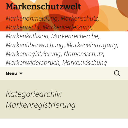
Zum
Markenschutzwelt
Inhalt
Markenanmeldung, Markenschutz,
springen
Markenrecht, Markenverletzung,
Markenkollision, Markenrecherche,
Markenüberwachung, Markeneintragung,
Markenregistrierung, Namensschutz,
Markenwiderspruch, Markenlöschung
Suchen
Menü
nach:
Kategoriearchiv:
Markenregistrierung