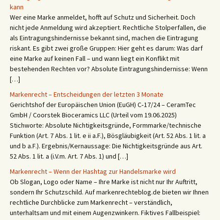
kann
Wer eine Marke anmeldet, hofft auf Schutz und Sicherheit. Doch
nicht jede Anmeldung wird akzeptiert. Rechtliche Stolperfallen, die
als Eintragungshindernisse bekannt sind, machen die Eintragung
riskant. Es gibt zwei große Gruppen: Hier geht es darum: Was darf
eine Marke auf keinen Fall – und wann liegt ein Konflikt mit
bestehenden Rechten vor? Absolute Eintragungshindernisse: Wenn
[…]
Markenrecht – Entscheidungen der letzten 3 Monate
Gerichtshof der Europäischen Union (EuGH) C‑17/24 – CeramTec
GmbH / Coorstek Bioceramics LLC (Urteil vom 19.06.2025)
Stichworte: Absolute Nichtigkeitsgründe, Formmarke/technische
Funktion (Art. 7 Abs. 1 lit. e ii a.F.), Bösgläubigkeit (Art. 52 Abs. 1 lit. a
und b a.F.). Ergebnis/Kernaussage: Die Nichtigkeitsgründe aus Art.
52 Abs. 1 lit. a (i.V.m. Art. 7 Abs. 1) und […]
Markenrecht – Wenn der Hashtag zur Handelsmarke wird
Ob Slogan, Logo oder Name – Ihre Marke ist nicht nur Ihr Auftritt,
sondern Ihr Schutzschild. Auf markenrechteblog.de bieten wir Ihnen
rechtliche Durchblicke zum Markenrecht – verständlich,
unterhaltsam und mit einem Augenzwinkern. Fiktives Fallbeispiel: