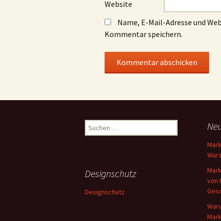
Website
Name, E-Mail-Adresse und Web
Kommentar speichern.
Suchen
Neu
nach:
Mark
Wurz
Mark
Designschutz
von 
Gesc
Designschutz
Waru
Mark