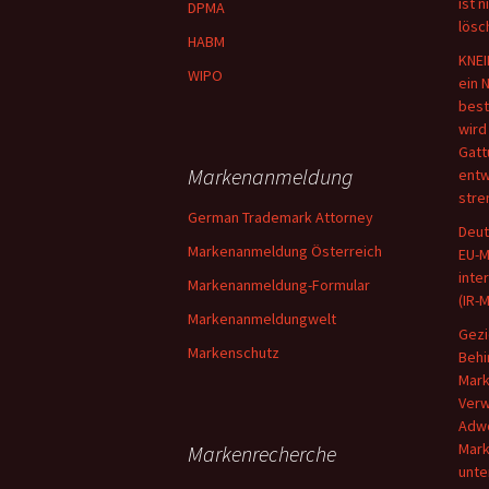
ist 
DPMA
lösc
HABM
KNEI
WIPO
ein 
best
wird
Gatt
Markenanmeldung
entw
stre
German Trademark Attorney
Deut
Markenanmeldung Österreich
EU-M
inte
Markenanmeldung-Formular
(IR-
Markenanmeldungwelt
Gezi
Markenschutz
Behi
Mark
Verw
Adwo
Mark
Markenrecherche
unte