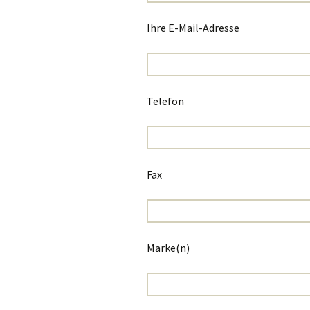
Stellenangebot
Ihre E-Mail-Adresse
Auszubildende zur
Patentanwaltsfachangestellten
(m/w/d)
Stellenangebot
Patentingenieure
Telefon
(m/w/d)
Stellenangebot
Wirtschaftsjuristen
(m/w/d)
Fax
Marke(n)