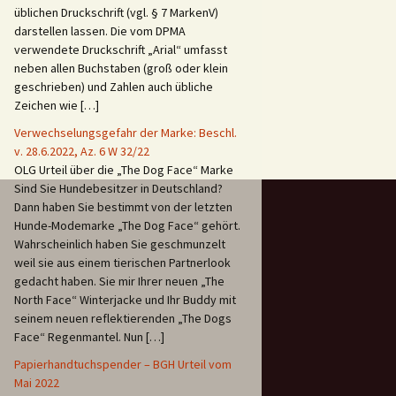
üblichen Druckschrift (vgl. § 7 MarkenV)
darstellen lassen. Die vom DPMA
verwendete Druckschrift „Arial“ umfasst
neben allen Buchstaben (groß oder klein
geschrieben) und Zahlen auch übliche
Zeichen wie […]
Verwechselungsgefahr der Marke: Beschl.
v. 28.6.2022, Az. 6 W 32/22
OLG Urteil über die „The Dog Face“ Marke
Sind Sie Hundebesitzer in Deutschland?
Dann haben Sie bestimmt von der letzten
Hunde-Modemarke „The Dog Face“ gehört.
Wahrscheinlich haben Sie geschmunzelt
weil sie aus einem tierischen Partnerlook
gedacht haben. Sie mir Ihrer neuen „The
North Face“ Winterjacke und Ihr Buddy mit
seinem neuen reflektierenden „The Dogs
Face“ Regenmantel. Nun […]
Papierhandtuchspender – BGH Urteil vom
Mai 2022