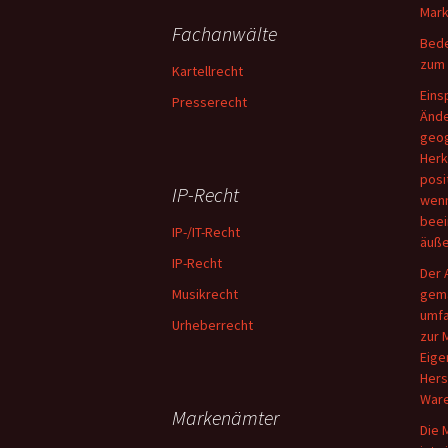
Mark
Fachanwälte
Bede
zum 
Kartellrecht
Eins
Presserecht
Ände
geog
Herk
posi
IP-Recht
wenn
beei
IP-/IT-Recht
äuße
IP-Recht
Der 
Musikrecht
gemä
umfa
Urheberrecht
zur 
Eige
Hers
Ware
Markenämter
Die 