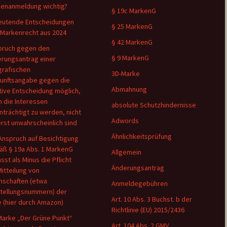
enanmeldung wichtig?
§ 19c MarkenG
utende Entscheidungen
§ 25 MarkenG
Markenrecht aus 2024
§ 42 MarkenG
pruch gegen den
§ 9 MarkenG
rungsantrag einer
rafischen
3D-Marke
unftsangabe gegen die
Abmahnung
tive Entscheidung möglich,
 die Interessen
absolute Schutzhindernisse
nträchtigt zu werden, nicht
Adwords
rst unwahrscheinlich sind
Ähnlichkeitsprüfung
Anspruch auf Besichtigung
ß § 19a Abs. 1 MarkenG
Allgemein
sst als Minus die Pflicht
Änderungsantrag
Mitteilung von
nschaften (etwa
Anmeldegebühren
tellungsnummern) der
Art. 10 Abs. 3 Buchst. b der
 (hier durch Amazon)
Richtlinie (EU) 2015/2436
Marke „Der Grüne Punkt“
Art. 104 Abs. 2 GMV