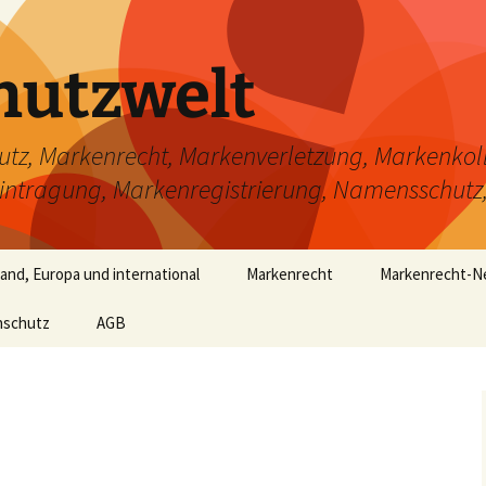
hutzwelt
, Markenrecht, Markenverletzung, Markenkoll
tragung, Markenregistrierung, Namensschutz
nd, Europa und international
Markenrecht
Markenrecht-
nschutz
AGB
Was ist eine Marke?
FAQ Markenrecht
Markenschutzvoraussetzung
Markenformat