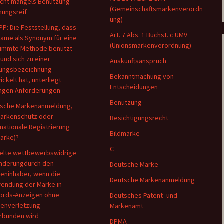
nicht mangels Benutzung
(Gemeinschaftsmarkenverordn
hungsreif
ung)
PP: Die Feststellung, dass
Art. 7 Abs. 1 Buchst. c UMV
Name als Synonym für eine
(Unionsmarkenverordnung)
immte Methode benutzt
 und sich zu einer
Auskunftsanspruch
ungsbezeichnung
Bekanntmachung von
ickelt hat, unterliegt
Entscheidungen
ngen Anforderungen
Benutzung
sche Markenanmeldung,
arkenschutz oder
Besichtigungsrecht
rnationale Registrierung
Bildmarke
Marke)?
C
elte wettbewerbswidrige
nderungdurch den
Deutsche Marke
eninhaber, wenn die
Deutsche Markenanmeldung
endung der Marke in
rds-Anzeigen ohne
Deutsches Patent- und
enverletzung
Markenamt
rbunden wird
DPMA