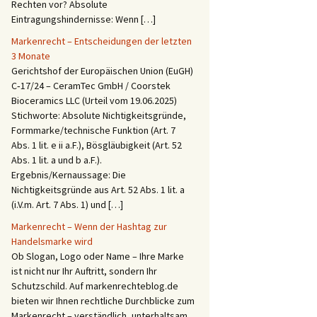
Rechten vor? Absolute
Eintragungshindernisse: Wenn […]
Markenrecht – Entscheidungen der letzten
3 Monate
Gerichtshof der Europäischen Union (EuGH)
C‑17/24 – CeramTec GmbH / Coorstek
Bioceramics LLC (Urteil vom 19.06.2025)
Stichworte: Absolute Nichtigkeitsgründe,
Formmarke/technische Funktion (Art. 7
Abs. 1 lit. e ii a.F.), Bösgläubigkeit (Art. 52
Abs. 1 lit. a und b a.F.).
Ergebnis/Kernaussage: Die
Nichtigkeitsgründe aus Art. 52 Abs. 1 lit. a
(i.V.m. Art. 7 Abs. 1) und […]
Markenrecht – Wenn der Hashtag zur
Handelsmarke wird
Ob Slogan, Logo oder Name – Ihre Marke
ist nicht nur Ihr Auftritt, sondern Ihr
Schutzschild. Auf markenrechteblog.de
bieten wir Ihnen rechtliche Durchblicke zum
Markenrecht – verständlich, unterhaltsam