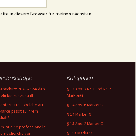
site in diesem Browser für meinen nächsten
este Beiträge
Kategorien
enschutz 2026 – Von den
§ 14 Abs. 2 Nr. 1 und Nr. 2
eln bis zur Zukunft
MarkenG
enformate – Welche Art
§ 14 Abs. 6 MarkenG
Marke passt zu Ihrem
§ 14 MarkenG
häft?
§ 15 Abs. 2 MarkenG
m ist eine professionelle
§ 19a MarkenG
enrecherche vor