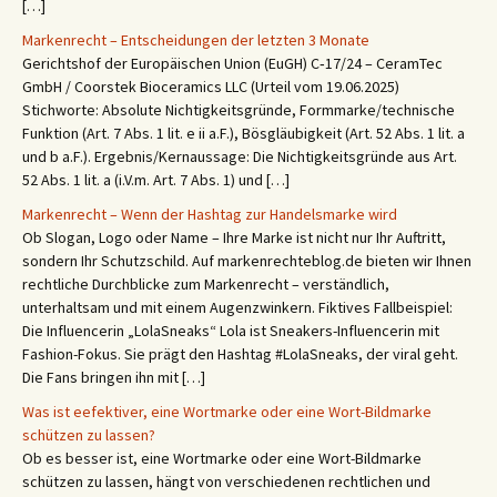
[…]
Markenrecht – Entscheidungen der letzten 3 Monate
Gerichtshof der Europäischen Union (EuGH) C‑17/24 – CeramTec
GmbH / Coorstek Bioceramics LLC (Urteil vom 19.06.2025)
Stichworte: Absolute Nichtigkeitsgründe, Formmarke/technische
Funktion (Art. 7 Abs. 1 lit. e ii a.F.), Bösgläubigkeit (Art. 52 Abs. 1 lit. a
und b a.F.). Ergebnis/Kernaussage: Die Nichtigkeitsgründe aus Art.
52 Abs. 1 lit. a (i.V.m. Art. 7 Abs. 1) und […]
Markenrecht – Wenn der Hashtag zur Handelsmarke wird
Ob Slogan, Logo oder Name – Ihre Marke ist nicht nur Ihr Auftritt,
sondern Ihr Schutzschild. Auf markenrechteblog.de bieten wir Ihnen
rechtliche Durchblicke zum Markenrecht – verständlich,
unterhaltsam und mit einem Augenzwinkern. Fiktives Fallbeispiel:
Die Influencerin „LolaSneaks“ Lola ist Sneakers-Influencerin mit
Fashion-Fokus. Sie prägt den Hashtag #LolaSneaks, der viral geht.
Die Fans bringen ihn mit […]
Was ist eefektiver, eine Wortmarke oder eine Wort-Bildmarke
schützen zu lassen?
Ob es besser ist, eine Wortmarke oder eine Wort-Bildmarke
schützen zu lassen, hängt von verschiedenen rechtlichen und