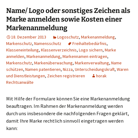
Name/ Logo oder sonstiges Zeichen als
Marke anmelden sowie Kosten einer
Markenanmeldung
18. Dezember 2013
Logoschutz
,
Markenanmeldung
,
Markenschutz
,
Namensschutz
Freihaltebedürfnis
,
Klasseneinteilung
,
Klassenverzeichnis
,
Logo sichern
,
Marke
anmelden
,
Markenanmeldung
,
Markennamen eintragen
,
Markenschutz
,
Markenüberwachung
,
Markenverwaltung
,
Name
schützen
,
Namen patentieren
,
Nizza
,
Unterscheidungskraft
,
Waren
und Dienstleistungen
,
Zeichen registrieren
horak
Rechtsanwälte
Mit Hilfe der Formulare können Sie eine Markenanmeldung
beauftragen. Im Rahmen der Markenanmeldung werden
durch uns insbesondere die nachfolgenden Fragen geklärt,
damit Ihre Marke rechtlich sinnvoll eingetragen werden
kann: