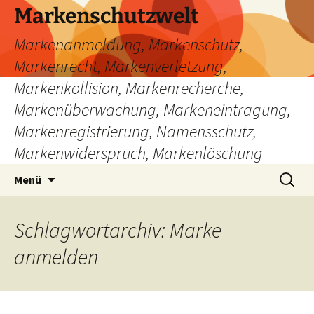
Zum
Markenschutzwelt
Inhalt
Markenanmeldung, Markenschutz,
springen
Markenrecht, Markenverletzung,
Markenkollision, Markenrecherche,
Markenüberwachung, Markeneintragung,
Markenregistrierung, Namensschutz,
Markenwiderspruch, Markenlöschung
Suchen
Menü
nach:
Schlagwortarchiv: Marke
anmelden