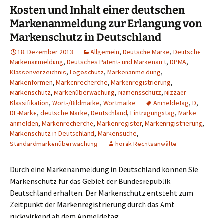
Kosten und Inhalt einer deutschen
Markenanmeldung zur Erlangung von
Markenschutz in Deutschland
18. Dezember 2013
Allgemein
,
Deutsche Marke
,
Deutsche
Markenanmeldung
,
Deutsches Patent- und Markenamt
,
DPMA
,
Klassenverzeichnis
,
Logoschutz
,
Markenanmeldung
,
Markenformen
,
Markenrecherche
,
Markenregistrierung
,
Markenschutz
,
Markenüberwachung
,
Namensschutz
,
Nizzaer
Klassifikation
,
Wort-/Bildmarke
,
Wortmarke
Anmeldetag
,
D
,
DE-Marke
,
deutsche Marke
,
Deutschland
,
Eintragungstag
,
Marke
anmelden
,
Markenrecherche
,
Markenregister
,
Markenrigistrierung
,
Markenschutz in Deutschland
,
Markensuche
,
Standardmarkenüberwachung
horak Rechtsanwälte
Durch eine Markenanmeldung in Deutschland können Sie
Markenschutz für das Gebiet der Bundesrepublik
Deutschland erhalten. Der Markenschutz entsteht zum
Zeitpunkt der Markenregistrierung durch das Amt
rückwirkend ab dem Anmeldetag.