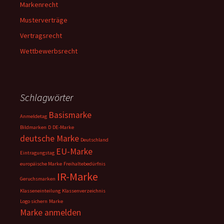
Markenrecht
Musterverträge
Vertragsrecht
Wettbewerbsrecht
Schlagwörter
Basismarke
Anmeldetag
Bildmarken
D
DE-Marke
deutsche Marke
Deutschland
EU-Marke
Eintragungstag
europäische Marke
Freihaltebedürfnis
IR-Marke
Geruchsmarken
Klasseneinteilung
Klassenverzeichnis
Logo sichern
Marke
Marke anmelden