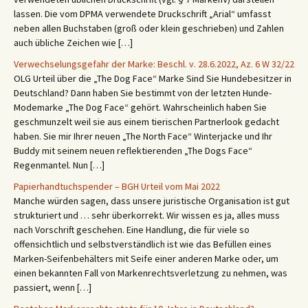
lassen. Die vom DPMA verwendete Druckschrift „Arial“ umfasst
neben allen Buchstaben (groß oder klein geschrieben) und Zahlen
auch übliche Zeichen wie […]
Verwechselungsgefahr der Marke: Beschl. v. 28.6.2022, Az. 6 W 32/22
OLG Urteil über die „The Dog Face“ Marke Sind Sie Hundebesitzer in
Deutschland? Dann haben Sie bestimmt von der letzten Hunde-
Modemarke „The Dog Face“ gehört. Wahrscheinlich haben Sie
geschmunzelt weil sie aus einem tierischen Partnerlook gedacht
haben. Sie mir Ihrer neuen „The North Face“ Winterjacke und Ihr
Buddy mit seinem neuen reflektierenden „The Dogs Face“
Regenmantel. Nun […]
Papierhandtuchspender – BGH Urteil vom Mai 2022
Manche würden sagen, dass unsere juristische Organisation ist gut
strukturiert und … sehr überkorrekt. Wir wissen es ja, alles muss
nach Vorschrift geschehen. Eine Handlung, die für viele so
offensichtlich und selbstverständlich ist wie das Befüllen eines
Marken-Seifenbehälters mit Seife einer anderen Marke oder, um
einen bekannten Fall von Markenrechtsverletzung zu nehmen, was
passiert, wenn […]