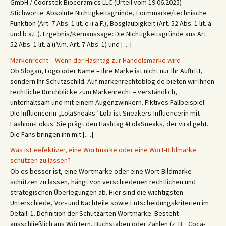
GmbH / Coorstek Bioceramics LLC (Urteil vom 19.06.2025)
Stichworte: Absolute Nichtigkeitsgründe, Formmarke/technische
Funktion (Art. 7 Abs. 1 lit. e ii a.F.), Bösgläubigkeit (Art. 52 Abs. 1 lit. a
und b a.F.). Ergebnis/Kernaussage: Die Nichtigkeitsgründe aus Art.
52 Abs. 1 lit. a (i.V.m. Art. 7 Abs. 1) und […]
Markenrecht – Wenn der Hashtag zur Handelsmarke wird
Ob Slogan, Logo oder Name – Ihre Marke ist nicht nur Ihr Auftritt,
sondern Ihr Schutzschild. Auf markenrechteblog.de bieten wir Ihnen
rechtliche Durchblicke zum Markenrecht – verständlich,
unterhaltsam und mit einem Augenzwinkern. Fiktives Fallbeispiel:
Die Influencerin „LolaSneaks“ Lola ist Sneakers-Influencerin mit
Fashion-Fokus. Sie prägt den Hashtag #LolaSneaks, der viral geht.
Die Fans bringen ihn mit […]
Was ist eefektiver, eine Wortmarke oder eine Wort-Bildmarke
schützen zu lassen?
Ob es besser ist, eine Wortmarke oder eine Wort-Bildmarke
schützen zu lassen, hängt von verschiedenen rechtlichen und
strategischen Überlegungen ab. Hier sind die wichtigsten
Unterschiede, Vor- und Nachteile sowie Entscheidungskriterien im
Detail: 1. Definition der Schutzarten Wortmarke: Besteht
ausschließlich aus Wörtern, Buchstaben oder Zahlen (z. B. „Coca-