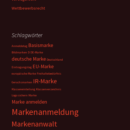
Wettbewerbsrecht
Schlagwörter
Basismarke
Anmeldetag
Bildmarken
D
DE-Marke
deutsche Marke
Deutschland
EU-Marke
Eintragungstag
europäische Marke
Freihaltebedürfnis
IR-Marke
Geruchsmarken
Klasseneinteilung
Klassenverzeichnis
Logo sichern
Marke
Marke anmelden
Markenanmeldung
Markenanwalt