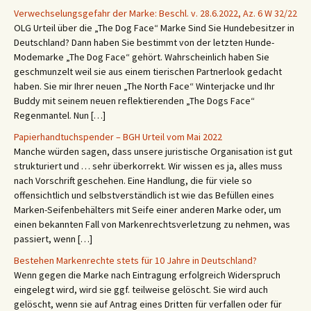
Verwechselungsgefahr der Marke: Beschl. v. 28.6.2022, Az. 6 W 32/22
OLG Urteil über die „The Dog Face“ Marke Sind Sie Hundebesitzer in
Deutschland? Dann haben Sie bestimmt von der letzten Hunde-
Modemarke „The Dog Face“ gehört. Wahrscheinlich haben Sie
geschmunzelt weil sie aus einem tierischen Partnerlook gedacht
haben. Sie mir Ihrer neuen „The North Face“ Winterjacke und Ihr
Buddy mit seinem neuen reflektierenden „The Dogs Face“
Regenmantel. Nun […]
Papierhandtuchspender – BGH Urteil vom Mai 2022
Manche würden sagen, dass unsere juristische Organisation ist gut
strukturiert und … sehr überkorrekt. Wir wissen es ja, alles muss
nach Vorschrift geschehen. Eine Handlung, die für viele so
offensichtlich und selbstverständlich ist wie das Befüllen eines
Marken-Seifenbehälters mit Seife einer anderen Marke oder, um
einen bekannten Fall von Markenrechtsverletzung zu nehmen, was
passiert, wenn […]
Bestehen Markenrechte stets für 10 Jahre in Deutschland?
Wenn gegen die Marke nach Eintragung erfolgreich Widerspruch
eingelegt wird, wird sie ggf. teilweise gelöscht. Sie wird auch
gelöscht, wenn sie auf Antrag eines Dritten für verfallen oder für