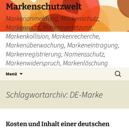
Zum
Markenschutzwelt
Inhalt
Markenanmeldung, Markenschutz,
springen
Markenrecht, Markenverletzung,
Markenkollision, Markenrecherche,
Markenüberwachung, Markeneintragung,
Markenregistrierung, Namensschutz,
Markenwiderspruch, Markenlöschung
Suchen
Menü
nach:
Schlagwortarchiv: DE-Marke
Kosten und Inhalt einer deutschen