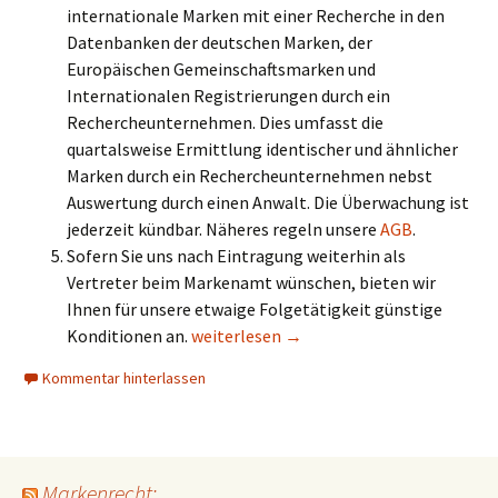
internationale Marken mit einer Recherche in den
Datenbanken der deutschen Marken, der
Europäischen Gemeinschaftsmarken und
Internationalen Registrierungen durch ein
Rechercheunternehmen. Dies umfasst die
quartalsweise Ermittlung identischer und ähnlicher
Marken durch ein Rechercheunternehmen nebst
Auswertung durch einen Anwalt. Die Überwachung ist
jederzeit kündbar. Näheres regeln unsere
AGB
.
Sofern Sie uns nach Eintragung weiterhin als
Vertreter beim Markenamt wünschen, bieten wir
Ihnen für unsere etwaige Folgetätigkeit günstige
Kosten und Inhalt einer deutschen Mar
Konditionen an.
weiterlesen
→
Kommentar hinterlassen
Markenrecht: