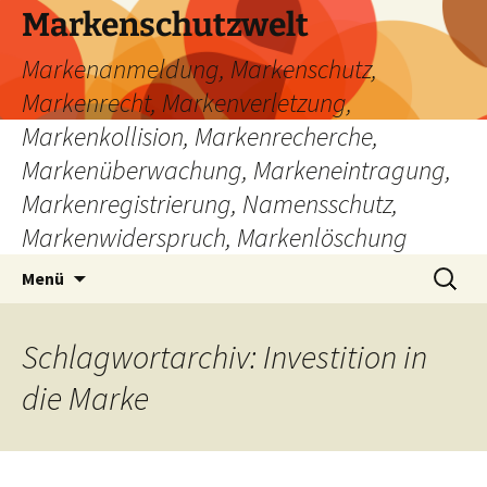
Zum
Markenschutzwelt
Inhalt
Markenanmeldung, Markenschutz,
springen
Markenrecht, Markenverletzung,
Markenkollision, Markenrecherche,
Markenüberwachung, Markeneintragung,
Markenregistrierung, Namensschutz,
Markenwiderspruch, Markenlöschung
Suchen
Menü
nach:
Schlagwortarchiv: Investition in
die Marke