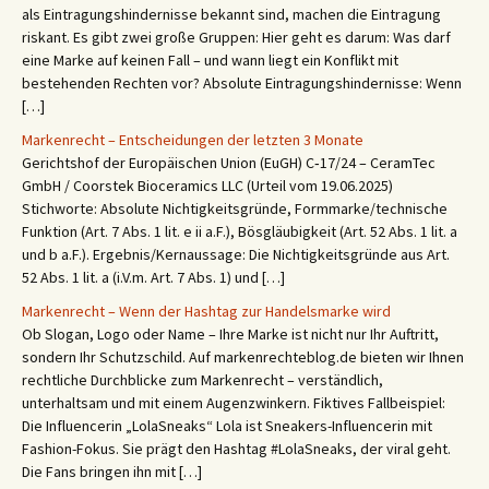
als Eintragungshindernisse bekannt sind, machen die Eintragung
riskant. Es gibt zwei große Gruppen: Hier geht es darum: Was darf
eine Marke auf keinen Fall – und wann liegt ein Konflikt mit
bestehenden Rechten vor? Absolute Eintragungshindernisse: Wenn
[…]
Markenrecht – Entscheidungen der letzten 3 Monate
Gerichtshof der Europäischen Union (EuGH) C‑17/24 – CeramTec
GmbH / Coorstek Bioceramics LLC (Urteil vom 19.06.2025)
Stichworte: Absolute Nichtigkeitsgründe, Formmarke/technische
Funktion (Art. 7 Abs. 1 lit. e ii a.F.), Bösgläubigkeit (Art. 52 Abs. 1 lit. a
und b a.F.). Ergebnis/Kernaussage: Die Nichtigkeitsgründe aus Art.
52 Abs. 1 lit. a (i.V.m. Art. 7 Abs. 1) und […]
Markenrecht – Wenn der Hashtag zur Handelsmarke wird
Ob Slogan, Logo oder Name – Ihre Marke ist nicht nur Ihr Auftritt,
sondern Ihr Schutzschild. Auf markenrechteblog.de bieten wir Ihnen
rechtliche Durchblicke zum Markenrecht – verständlich,
unterhaltsam und mit einem Augenzwinkern. Fiktives Fallbeispiel:
Die Influencerin „LolaSneaks“ Lola ist Sneakers-Influencerin mit
Fashion-Fokus. Sie prägt den Hashtag #LolaSneaks, der viral geht.
Die Fans bringen ihn mit […]