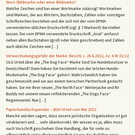
Wort-/Bildmarke oder einer Bildmarke?
Welche Zeichen sind bei einer Wortmarke zulässig? Wortmarken
sind Marken, die aus Wörtern, Buchstaben, Zahlen oder sonstigen
Schriftzeichen bestehen und die sich mit der vom DPMA
verwendeten üblichen Druckschrift (vgl. § 7 MarkenV) darstellen
lassen. Die vom DPMA verwendete Druckschrift „Arial“ umfasst
neben allen Buchstaben (groß oder klein geschrieben) und Zahlen
auch übliche Zeichen wie […]
Verwechselungsgefahr der Marke: Beschl. v. 28.6.2022, Az. 6 W 32/22
OLG Urteil über die „The Dog Face“ Marke Sind Sie Hundebesitzer in
Deutschland? Dann haben Sie bestimmt von der letzten Hunde-
Modemarke „The Dog Face“ gehört. Wahrscheinlich haben Sie
geschmunzelt weil sie aus einem tierischen Partnerlook gedacht
haben. Sie mir Ihrer neuen „The North Face“ Winterjacke und Ihr
Buddy mit seinem neuen reflektierenden „The Dogs Face“
Regenmantel. Nun […]
Papierhandtuchspender – BGH Urteil vom Mai 2022
Manche würden sagen, dass unsere juristische Organisation ist gut
strukturiert und … sehr überkorrekt. Wir wissen es ja, alles muss
nach Vorschrift geschehen. Eine Handlung, die für viele so
offensichtlich und selbstverständlich ist wie das Befüllen eines