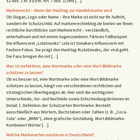
52 Abs. 1 lit. a (i.V.m. Art. 7 Abs. 1) und […]
Markenrecht – Wenn der Hashtag zur Handelsmarke wird
Ob Slogan, Logo oder Name – Ihre Marke ist nicht nur Ihr Auftritt,
sondern Ihr Schutzschild. Auf markenrechteblog.de bieten wir Ihnen
rechtliche Durchblicke zum Markenrecht – verständlich,
unterhaltsam und mit einem Augenzwinkern. Fiktives Fallbeispiel:
Die Influencerin „LolaSneaks“ Lola ist Sneakers-Influencerin mit
Fashion-Fokus. Sie prägt den Hashtag #LolaSneaks, der viral geht.
Die Fans bringen ihn mit […]
Was ist eefektiver, eine Wortmarke oder eine Wort-Bildmarke
schützen zu lassen?
Ob es besser ist, eine Wortmarke oder eine Wort-Bildmarke
schützen zu lassen, hängt von verschiedenen rechtlichen und
strategischen Überlegungen ab. Hier sind die wichtigsten
Unterschiede, Vor- und Nachteile sowie Entscheidungskriterien im
Detail: 1. Definition der Schutzarten Wortmarke: Besteht
ausschließlich aus Wörtern, Buchstaben oder Zahlen (z. B. „Coca-
Cola“ oder „BMW“), ohne grafische Gestaltung. Wort-Bildmarke:
Kombiniert Wörter […]
Welche Markenarten existieren in Deutschland?