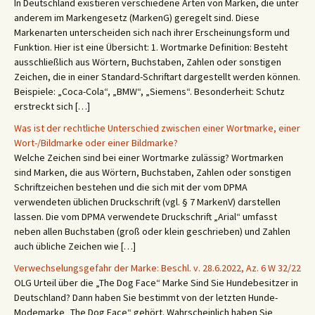
In Deutschland existieren verschiedene Arten von Marken, die unter
anderem im Markengesetz (MarkenG) geregelt sind. Diese
Markenarten unterscheiden sich nach ihrer Erscheinungsform und
Funktion. Hier ist eine Übersicht: 1. Wortmarke Definition: Besteht
ausschließlich aus Wörtern, Buchstaben, Zahlen oder sonstigen
Zeichen, die in einer Standard-Schriftart dargestellt werden können.
Beispiele: „Coca-Cola“, „BMW“, „Siemens“. Besonderheit: Schutz
erstreckt sich […]
Was ist der rechtliche Unterschied zwischen einer Wortmarke, einer
Wort-/Bildmarke oder einer Bildmarke?
Welche Zeichen sind bei einer Wortmarke zulässig? Wortmarken
sind Marken, die aus Wörtern, Buchstaben, Zahlen oder sonstigen
Schriftzeichen bestehen und die sich mit der vom DPMA
verwendeten üblichen Druckschrift (vgl. § 7 MarkenV) darstellen
lassen. Die vom DPMA verwendete Druckschrift „Arial“ umfasst
neben allen Buchstaben (groß oder klein geschrieben) und Zahlen
auch übliche Zeichen wie […]
Verwechselungsgefahr der Marke: Beschl. v. 28.6.2022, Az. 6 W 32/22
OLG Urteil über die „The Dog Face“ Marke Sind Sie Hundebesitzer in
Deutschland? Dann haben Sie bestimmt von der letzten Hunde-
Modemarke „The Dog Face“ gehört. Wahrscheinlich haben Sie