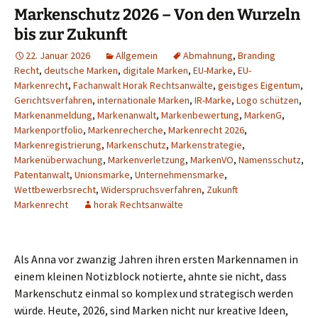
Markenschutz 2026 – Von den Wurzeln
bis zur Zukunft
22. Januar 2026
Allgemein
Abmahnung
,
Branding
Recht
,
deutsche Marken
,
digitale Marken
,
EU-Marke
,
EU-
Markenrecht
,
Fachanwalt Horak Rechtsanwälte
,
geistiges Eigentum
,
Gerichtsverfahren
,
internationale Marken
,
IR-Marke
,
Logo schützen
,
Markenanmeldung
,
Markenanwalt
,
Markenbewertung
,
MarkenG
,
Markenportfolio
,
Markenrecherche
,
Markenrecht 2026
,
Markenregistrierung
,
Markenschutz
,
Markenstrategie
,
Markenüberwachung
,
Markenverletzung
,
MarkenVO
,
Namensschutz
,
Patentanwalt
,
Unionsmarke
,
Unternehmensmarke
,
Wettbewerbsrecht
,
Widerspruchsverfahren
,
Zukunft
Markenrecht
horak Rechtsanwälte
Als Anna vor zwanzig Jahren ihren ersten Markennamen in
einem kleinen Notizblock notierte, ahnte sie nicht, dass
Markenschutz einmal so komplex und strategisch werden
würde. Heute, 2026, sind Marken nicht nur kreative Ideen,