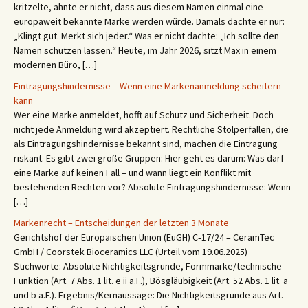
kritzelte, ahnte er nicht, dass aus diesem Namen einmal eine
europaweit bekannte Marke werden würde. Damals dachte er nur:
„Klingt gut. Merkt sich jeder.“ Was er nicht dachte: „Ich sollte den
Namen schützen lassen.“ Heute, im Jahr 2026, sitzt Max in einem
modernen Büro, […]
Eintragungshindernisse – Wenn eine Markenanmeldung scheitern
kann
Wer eine Marke anmeldet, hofft auf Schutz und Sicherheit. Doch
nicht jede Anmeldung wird akzeptiert. Rechtliche Stolperfallen, die
als Eintragungshindernisse bekannt sind, machen die Eintragung
riskant. Es gibt zwei große Gruppen: Hier geht es darum: Was darf
eine Marke auf keinen Fall – und wann liegt ein Konflikt mit
bestehenden Rechten vor? Absolute Eintragungshindernisse: Wenn
[…]
Markenrecht – Entscheidungen der letzten 3 Monate
Gerichtshof der Europäischen Union (EuGH) C‑17/24 – CeramTec
GmbH / Coorstek Bioceramics LLC (Urteil vom 19.06.2025)
Stichworte: Absolute Nichtigkeitsgründe, Formmarke/technische
Funktion (Art. 7 Abs. 1 lit. e ii a.F.), Bösgläubigkeit (Art. 52 Abs. 1 lit. a
und b a.F.). Ergebnis/Kernaussage: Die Nichtigkeitsgründe aus Art.