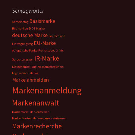
Schlagwörter
Basismarke
Anmeldetag
Bildmarken
D
DE-Marke
deutsche Marke
Deutschland
EU-Marke
Eintragungstag
europäische Marke
Freihaltebedürfnis
IR-Marke
Geruchsmarken
Klasseneinteilung
Klassenverzeichnis
Logo sichern
Marke
Marke anmelden
Markenanmeldung
Markenanwalt
Markenform
Markenformat
Markenkosten
Markennamen eintragen
Markenrecherche