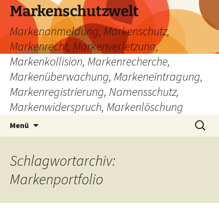
Zum
Markenschutzwelt
Inhalt
Markenanmeldung, Markenschutz,
springen
Markenrecht, Markenverletzung,
Markenkollision, Markenrecherche,
Markenüberwachung, Markeneintragung,
Markenregistrierung, Namensschutz,
Markenwiderspruch, Markenlöschung
Suchen
Menü
nach:
Schlagwortarchiv:
Markenportfolio