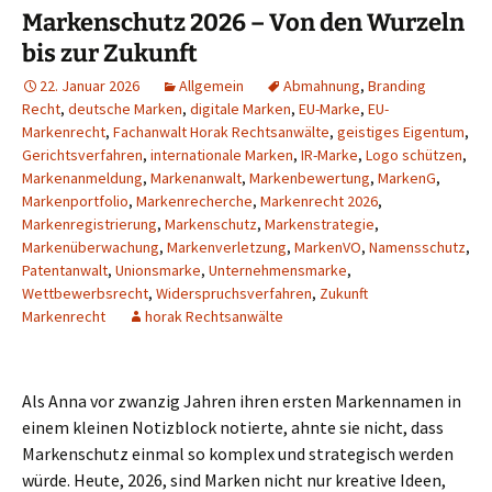
Markenschutz 2026 – Von den Wurzeln
bis zur Zukunft
22. Januar 2026
Allgemein
Abmahnung
,
Branding
Recht
,
deutsche Marken
,
digitale Marken
,
EU-Marke
,
EU-
Markenrecht
,
Fachanwalt Horak Rechtsanwälte
,
geistiges Eigentum
,
Gerichtsverfahren
,
internationale Marken
,
IR-Marke
,
Logo schützen
,
Markenanmeldung
,
Markenanwalt
,
Markenbewertung
,
MarkenG
,
Markenportfolio
,
Markenrecherche
,
Markenrecht 2026
,
Markenregistrierung
,
Markenschutz
,
Markenstrategie
,
Markenüberwachung
,
Markenverletzung
,
MarkenVO
,
Namensschutz
,
Patentanwalt
,
Unionsmarke
,
Unternehmensmarke
,
Wettbewerbsrecht
,
Widerspruchsverfahren
,
Zukunft
Markenrecht
horak Rechtsanwälte
Als Anna vor zwanzig Jahren ihren ersten Markennamen in
einem kleinen Notizblock notierte, ahnte sie nicht, dass
Markenschutz einmal so komplex und strategisch werden
würde. Heute, 2026, sind Marken nicht nur kreative Ideen,