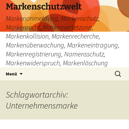
Zum
Markenschutzwelt
Inhalt
Markenanmeldung, Markenschutz,
springen
Markenrecht, Markenverletzung,
Markenkollision, Markenrecherche,
Markenüberwachung, Markeneintragung,
Markenregistrierung, Namensschutz,
Markenwiderspruch, Markenlöschung
Suchen
Menü
nach:
Schlagwortarchiv:
Unternehmensmarke