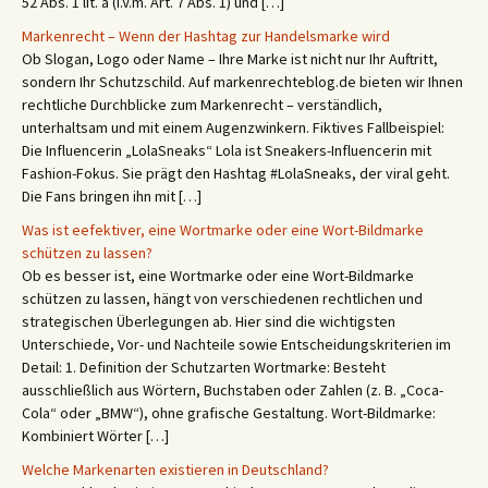
52 Abs. 1 lit. a (i.V.m. Art. 7 Abs. 1) und […]
Markenrecht – Wenn der Hashtag zur Handelsmarke wird
Ob Slogan, Logo oder Name – Ihre Marke ist nicht nur Ihr Auftritt,
sondern Ihr Schutzschild. Auf markenrechteblog.de bieten wir Ihnen
rechtliche Durchblicke zum Markenrecht – verständlich,
unterhaltsam und mit einem Augenzwinkern. Fiktives Fallbeispiel:
Die Influencerin „LolaSneaks“ Lola ist Sneakers-Influencerin mit
Fashion-Fokus. Sie prägt den Hashtag #LolaSneaks, der viral geht.
Die Fans bringen ihn mit […]
Was ist eefektiver, eine Wortmarke oder eine Wort-Bildmarke
schützen zu lassen?
Ob es besser ist, eine Wortmarke oder eine Wort-Bildmarke
schützen zu lassen, hängt von verschiedenen rechtlichen und
strategischen Überlegungen ab. Hier sind die wichtigsten
Unterschiede, Vor- und Nachteile sowie Entscheidungskriterien im
Detail: 1. Definition der Schutzarten Wortmarke: Besteht
ausschließlich aus Wörtern, Buchstaben oder Zahlen (z. B. „Coca-
Cola“ oder „BMW“), ohne grafische Gestaltung. Wort-Bildmarke:
Kombiniert Wörter […]
Welche Markenarten existieren in Deutschland?