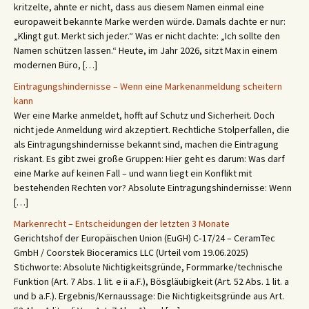
kritzelte, ahnte er nicht, dass aus diesem Namen einmal eine
europaweit bekannte Marke werden würde. Damals dachte er nur:
„Klingt gut. Merkt sich jeder.“ Was er nicht dachte: „Ich sollte den
Namen schützen lassen.“ Heute, im Jahr 2026, sitzt Max in einem
modernen Büro, […]
Eintragungshindernisse – Wenn eine Markenanmeldung scheitern
kann
Wer eine Marke anmeldet, hofft auf Schutz und Sicherheit. Doch
nicht jede Anmeldung wird akzeptiert. Rechtliche Stolperfallen, die
als Eintragungshindernisse bekannt sind, machen die Eintragung
riskant. Es gibt zwei große Gruppen: Hier geht es darum: Was darf
eine Marke auf keinen Fall – und wann liegt ein Konflikt mit
bestehenden Rechten vor? Absolute Eintragungshindernisse: Wenn
[…]
Markenrecht – Entscheidungen der letzten 3 Monate
Gerichtshof der Europäischen Union (EuGH) C‑17/24 – CeramTec
GmbH / Coorstek Bioceramics LLC (Urteil vom 19.06.2025)
Stichworte: Absolute Nichtigkeitsgründe, Formmarke/technische
Funktion (Art. 7 Abs. 1 lit. e ii a.F.), Bösgläubigkeit (Art. 52 Abs. 1 lit. a
und b a.F.). Ergebnis/Kernaussage: Die Nichtigkeitsgründe aus Art.