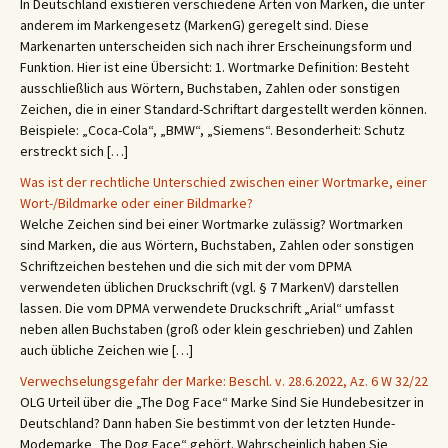
In Deutschland existieren verschiedene Arten von Marken, die unter
anderem im Markengesetz (MarkenG) geregelt sind. Diese
Markenarten unterscheiden sich nach ihrer Erscheinungsform und
Funktion. Hier ist eine Übersicht: 1. Wortmarke Definition: Besteht
ausschließlich aus Wörtern, Buchstaben, Zahlen oder sonstigen
Zeichen, die in einer Standard-Schriftart dargestellt werden können.
Beispiele: „Coca-Cola“, „BMW“, „Siemens“. Besonderheit: Schutz
erstreckt sich […]
Was ist der rechtliche Unterschied zwischen einer Wortmarke, einer
Wort-/Bildmarke oder einer Bildmarke?
Welche Zeichen sind bei einer Wortmarke zulässig? Wortmarken
sind Marken, die aus Wörtern, Buchstaben, Zahlen oder sonstigen
Schriftzeichen bestehen und die sich mit der vom DPMA
verwendeten üblichen Druckschrift (vgl. § 7 MarkenV) darstellen
lassen. Die vom DPMA verwendete Druckschrift „Arial“ umfasst
neben allen Buchstaben (groß oder klein geschrieben) und Zahlen
auch übliche Zeichen wie […]
Verwechselungsgefahr der Marke: Beschl. v. 28.6.2022, Az. 6 W 32/22
OLG Urteil über die „The Dog Face“ Marke Sind Sie Hundebesitzer in
Deutschland? Dann haben Sie bestimmt von der letzten Hunde-
Modemarke „The Dog Face“ gehört. Wahrscheinlich haben Sie