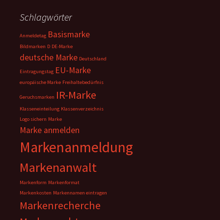
Schlagwörter
Basismarke
Anmeldetag
Bildmarken
D
DE-Marke
deutsche Marke
Deutschland
EU-Marke
Eintragungstag
europäische Marke
Freihaltebedürfnis
IR-Marke
Geruchsmarken
Klasseneinteilung
Klassenverzeichnis
Logo sichern
Marke
Marke anmelden
Markenanmeldung
Markenanwalt
Markenform
Markenformat
Markenkosten
Markennamen eintragen
Markenrecherche