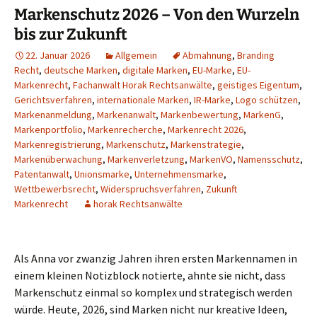
Markenschutz 2026 – Von den Wurzeln
bis zur Zukunft
22. Januar 2026
Allgemein
Abmahnung
,
Branding
Recht
,
deutsche Marken
,
digitale Marken
,
EU-Marke
,
EU-
Markenrecht
,
Fachanwalt Horak Rechtsanwälte
,
geistiges Eigentum
,
Gerichtsverfahren
,
internationale Marken
,
IR-Marke
,
Logo schützen
,
Markenanmeldung
,
Markenanwalt
,
Markenbewertung
,
MarkenG
,
Markenportfolio
,
Markenrecherche
,
Markenrecht 2026
,
Markenregistrierung
,
Markenschutz
,
Markenstrategie
,
Markenüberwachung
,
Markenverletzung
,
MarkenVO
,
Namensschutz
,
Patentanwalt
,
Unionsmarke
,
Unternehmensmarke
,
Wettbewerbsrecht
,
Widerspruchsverfahren
,
Zukunft
Markenrecht
horak Rechtsanwälte
Als Anna vor zwanzig Jahren ihren ersten Markennamen in
einem kleinen Notizblock notierte, ahnte sie nicht, dass
Markenschutz einmal so komplex und strategisch werden
würde. Heute, 2026, sind Marken nicht nur kreative Ideen,