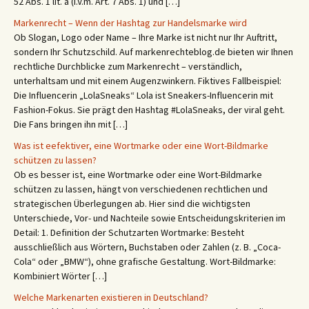
52 Abs. 1 lit. a (i.V.m. Art. 7 Abs. 1) und […]
Markenrecht – Wenn der Hashtag zur Handelsmarke wird
Ob Slogan, Logo oder Name – Ihre Marke ist nicht nur Ihr Auftritt,
sondern Ihr Schutzschild. Auf markenrechteblog.de bieten wir Ihnen
rechtliche Durchblicke zum Markenrecht – verständlich,
unterhaltsam und mit einem Augenzwinkern. Fiktives Fallbeispiel:
Die Influencerin „LolaSneaks“ Lola ist Sneakers-Influencerin mit
Fashion-Fokus. Sie prägt den Hashtag #LolaSneaks, der viral geht.
Die Fans bringen ihn mit […]
Was ist eefektiver, eine Wortmarke oder eine Wort-Bildmarke
schützen zu lassen?
Ob es besser ist, eine Wortmarke oder eine Wort-Bildmarke
schützen zu lassen, hängt von verschiedenen rechtlichen und
strategischen Überlegungen ab. Hier sind die wichtigsten
Unterschiede, Vor- und Nachteile sowie Entscheidungskriterien im
Detail: 1. Definition der Schutzarten Wortmarke: Besteht
ausschließlich aus Wörtern, Buchstaben oder Zahlen (z. B. „Coca-
Cola“ oder „BMW“), ohne grafische Gestaltung. Wort-Bildmarke:
Kombiniert Wörter […]
Welche Markenarten existieren in Deutschland?