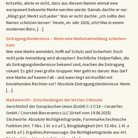
kritzelte, ahnte er nicht, dass aus diesem Namen einmal eine
europaweit bekannte Marke werden würde. Damals dachte er nur:
„Klingt gut. Merkt sich jeder.“ Was er nicht dachte: „Ich sollte den
Namen schützen lassen.“ Heute, im Jahr 2026, sitzt Max in einem
modernen Büro, […]
Eintragungshindernisse – Wenn eine Markenanmeldung scheitern
kann
Wer eine Marke anmeldet, hofft auf Schutz und Sicherheit. Doch
nicht jede Anmeldung wird akzeptiert. Rechtliche Stolperfallen, die
als Eintragungshindernisse bekannt sind, machen die Eintragung
riskant. Es gibt zwei große Gruppen: Hier geht es darum: Was darf
eine Marke auf keinen Fall – und wann liegt ein Konflikt mit
bestehenden Rechten vor? Absolute Eintragungshindernisse: Wenn
[…]
Markenrecht – Entscheidungen der letzten 3 Monate
Gerichtshof der Europäischen Union (EuGH) C‑17/24 – CeramTec
GmbH / Coorstek Bioceramics LLC (Urteil vom 19.06.2025)
Stichworte: Absolute Nichtigkeitsgründe, Formmarke/technische
Funktion (Art. 7 Abs. 1 lit. e ii a.F.), Bösgläubigkeit (Art. 52 Abs. 1 lit. a
und b a.F.). Ergebnis/Kernaussage: Die Nichtigkeitsgründe aus Art.