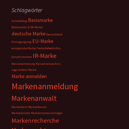
Schlagwörter
Basismarke
Anmeldetag
Bildmarken
D
DE-Marke
deutsche Marke
Deutschland
EU-Marke
Eintragungstag
europäische Marke
Freihaltebedürfnis
IR-Marke
Geruchsmarken
Klasseneinteilung
Klassenverzeichnis
Logo sichern
Marke
Marke anmelden
Markenanmeldung
Markenanwalt
Markenform
Markenformat
Markenkosten
Markennamen eintragen
Markenrecherche