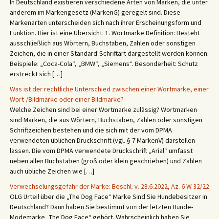
In Deutschland existieren verschiedene Arten von Marken, die unter
anderem im Markengesetz (MarkenG) geregelt sind. Diese
Markenarten unterscheiden sich nach ihrer Erscheinungsform und
Funktion. Hier ist eine Übersicht: 1. Wortmarke Definition: Besteht
ausschließlich aus Wörtern, Buchstaben, Zahlen oder sonstigen
Zeichen, die in einer Standard-Schriftart dargestellt werden können.
Beispiele: „Coca-Cola“, „BMW“, „Siemens“. Besonderheit: Schutz
erstreckt sich […]
Was ist der rechtliche Unterschied zwischen einer Wortmarke, einer
Wort-/Bildmarke oder einer Bildmarke?
Welche Zeichen sind bei einer Wortmarke zulässig? Wortmarken
sind Marken, die aus Wörtern, Buchstaben, Zahlen oder sonstigen
Schriftzeichen bestehen und die sich mit der vom DPMA
verwendeten üblichen Druckschrift (vgl. § 7 MarkenV) darstellen
lassen. Die vom DPMA verwendete Druckschrift „Arial“ umfasst
neben allen Buchstaben (groß oder klein geschrieben) und Zahlen
auch übliche Zeichen wie […]
Verwechselungsgefahr der Marke: Beschl. v. 28.6.2022, Az. 6 W 32/22
OLG Urteil über die „The Dog Face“ Marke Sind Sie Hundebesitzer in
Deutschland? Dann haben Sie bestimmt von der letzten Hunde-
Modemarke „The Dog Face“ gehört. Wahrscheinlich haben Sie