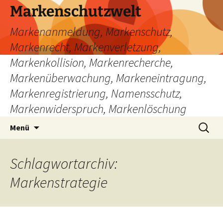
Zum
Markenschutzwelt
Inhalt
Markenanmeldung, Markenschutz,
springen
Markenrecht, Markenverletzung,
Markenkollision, Markenrecherche,
Markenüberwachung, Markeneintragung,
Markenregistrierung, Namensschutz,
Markenwiderspruch, Markenlöschung
Suchen
Menü
nach:
Schlagwortarchiv:
Markenstrategie