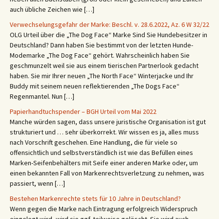
auch übliche Zeichen wie […]
Verwechselungsgefahr der Marke: Beschl. v. 28.6.2022, Az. 6 W 32/22
OLG Urteil über die „The Dog Face“ Marke Sind Sie Hundebesitzer in
Deutschland? Dann haben Sie bestimmt von der letzten Hunde-
Modemarke „The Dog Face“ gehört. Wahrscheinlich haben Sie
geschmunzelt weil sie aus einem tierischen Partnerlook gedacht
haben. Sie mir Ihrer neuen „The North Face“ Winterjacke und Ihr
Buddy mit seinem neuen reflektierenden „The Dogs Face“
Regenmantel. Nun […]
Papierhandtuchspender – BGH Urteil vom Mai 2022
Manche würden sagen, dass unsere juristische Organisation ist gut
strukturiert und … sehr überkorrekt. Wir wissen es ja, alles muss
nach Vorschrift geschehen. Eine Handlung, die für viele so
offensichtlich und selbstverständlich ist wie das Befüllen eines
Marken-Seifenbehälters mit Seife einer anderen Marke oder, um
einen bekannten Fall von Markenrechtsverletzung zu nehmen, was
passiert, wenn […]
Bestehen Markenrechte stets für 10 Jahre in Deutschland?
Wenn gegen die Marke nach Eintragung erfolgreich Widerspruch