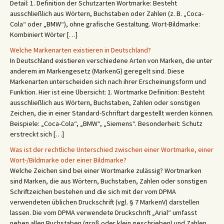
Detail: 1. Definition der Schutzarten Wortmarke: Besteht
ausschließlich aus Wörtern, Buchstaben oder Zahlen (z. B. „Coca-
Cola“ oder „BMW“), ohne grafische Gestaltung. Wort-Bildmarke:
Kombiniert Wörter […]
Welche Markenarten existieren in Deutschland?
In Deutschland existieren verschiedene Arten von Marken, die unter
anderem im Markengesetz (MarkenG) geregelt sind. Diese
Markenarten unterscheiden sich nach ihrer Erscheinungsform und
Funktion. Hier ist eine Übersicht: 1. Wortmarke Definition: Besteht
ausschließlich aus Wörtern, Buchstaben, Zahlen oder sonstigen
Zeichen, die in einer Standard-Schriftart dargestellt werden können.
Beispiele: „Coca-Cola“, „BMW“, „Siemens“. Besonderheit: Schutz
erstreckt sich […]
Was ist der rechtliche Unterschied zwischen einer Wortmarke, einer
Wort-/Bildmarke oder einer Bildmarke?
Welche Zeichen sind bei einer Wortmarke zulässig? Wortmarken
sind Marken, die aus Wörtern, Buchstaben, Zahlen oder sonstigen
Schriftzeichen bestehen und die sich mit der vom DPMA
verwendeten üblichen Druckschrift (vgl. § 7 MarkenV) darstellen
lassen. Die vom DPMA verwendete Druckschrift „Arial“ umfasst
neben allen Buchstaben (groß oder klein geschrieben) und Zahlen