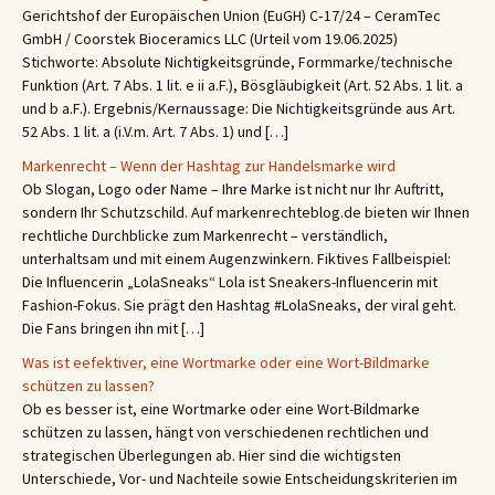
Gerichtshof der Europäischen Union (EuGH) C‑17/24 – CeramTec
GmbH / Coorstek Bioceramics LLC (Urteil vom 19.06.2025)
Stichworte: Absolute Nichtigkeitsgründe, Formmarke/technische
Funktion (Art. 7 Abs. 1 lit. e ii a.F.), Bösgläubigkeit (Art. 52 Abs. 1 lit. a
und b a.F.). Ergebnis/Kernaussage: Die Nichtigkeitsgründe aus Art.
52 Abs. 1 lit. a (i.V.m. Art. 7 Abs. 1) und […]
Markenrecht – Wenn der Hashtag zur Handelsmarke wird
Ob Slogan, Logo oder Name – Ihre Marke ist nicht nur Ihr Auftritt,
sondern Ihr Schutzschild. Auf markenrechteblog.de bieten wir Ihnen
rechtliche Durchblicke zum Markenrecht – verständlich,
unterhaltsam und mit einem Augenzwinkern. Fiktives Fallbeispiel:
Die Influencerin „LolaSneaks“ Lola ist Sneakers-Influencerin mit
Fashion-Fokus. Sie prägt den Hashtag #LolaSneaks, der viral geht.
Die Fans bringen ihn mit […]
Was ist eefektiver, eine Wortmarke oder eine Wort-Bildmarke
schützen zu lassen?
Ob es besser ist, eine Wortmarke oder eine Wort-Bildmarke
schützen zu lassen, hängt von verschiedenen rechtlichen und
strategischen Überlegungen ab. Hier sind die wichtigsten
Unterschiede, Vor- und Nachteile sowie Entscheidungskriterien im