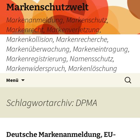
Zum
Markenschutzwelt
Inhalt
Markenanmeldung, Markenschutz,
springen
Markenrecht, Markenverletzung,
Markenkollision, Markenrecherche,
Markenüberwachung, Markeneintragung,
Markenregistrierung, Namensschutz,
Markenwiderspruch, Markenlöschung
Suchen
Menü
nach:
Schlagwortarchiv: DPMA
Deutsche Markenanmeldung, EU-