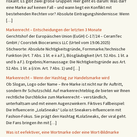
riskant. Es gibt zwei große Gruppen: Hier geht es darum: Was darf
eine Marke auf keinen Fall – und wann liegt ein Konflikt mit
bestehenden Rechten vor? Absolute Eintragungshindernisse: Wenn
[…]
Markenrecht – Entscheidungen der letzten 3 Monate
Gerichtshof der Europäischen Union (EuGH) C‑17/24 – CeramTec
GmbH / Coorstek Bioceramics LLC (Urteil vom 19.06.2025)
Stichworte: Absolute Nichtigkeitsgründe, Formmarke/technische
Funktion (Art. 7 Abs. 1 lit. e ii a.F.), Bösgläubigkeit (Art. 52 Abs. 1 lit. a
und b a.F.). Ergebnis/Kernaussage: Die Nichtigkeitsgründe aus Art.
52 Abs. 1 lit. a (i.V.m. Art. 7 Abs. 1) und […]
Markenrecht – Wenn der Hashtag zur Handelsmarke wird
Ob Slogan, Logo oder Name – Ihre Marke ist nicht nur Ihr Auftritt,
sondern Ihr Schutzschild. Auf markenrechteblog.de bieten wir Ihnen
rechtliche Durchblicke zum Markenrecht – verständlich,
unterhaltsam und mit einem Augenzwinkern. Fiktives Fallbeispiel:
Die Influencerin „LolaSneaks“ Lola ist Sneakers-Influencerin mit
Fashion-Fokus. Sie prägt den Hashtag #LolaSneaks, der viral geht.
Die Fans bringen ihn mit […]
Was ist eefektiver, eine Wortmarke oder eine Wort-Bildmarke