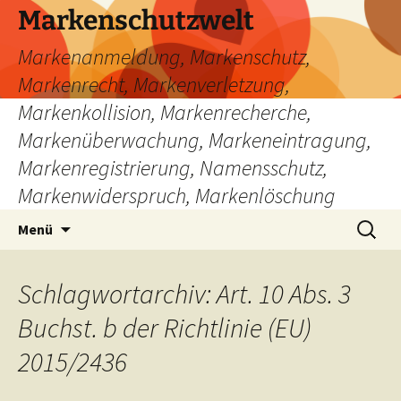
Zum
Markenschutzwelt
Inhalt
Markenanmeldung, Markenschutz,
springen
Markenrecht, Markenverletzung,
Markenkollision, Markenrecherche,
Markenüberwachung, Markeneintragung,
Markenregistrierung, Namensschutz,
Markenwiderspruch, Markenlöschung
Suchen
Menü
nach:
Schlagwortarchiv: Art. 10 Abs. 3
Buchst. b der Richtlinie (EU)
2015/2436