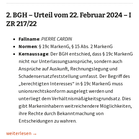
2. BGH – Urteil vom 22. Februar 2024 – I
ZR 217/22
Fallname
:
PIERRE CARDIN
Normen
: § 19c MarkenG, § 15 Abs. 2 MarkenG
Kernaussage
: Der BGH entschied, dass § 19c MarkenG
nicht nur Unterlassungsansprüche, sondern auch
Ansprüche auf Auskunft, Rechnungslegung und
Schadensersatzfeststellung umfasst. Der Begriff des
„berechtigten Interesses“ in § 19c MarkenG muss
unionsrechtskonform ausgelegt werden und
unterliegt dem Verhältnismäßigkeitsgrundsatz. Dies
gibt Markeninhabern weitreichendere Möglichkeiten,
ihre Rechte durch Bekanntmachung von
Entscheidungen zu wahren.
Bedeutende Entscheidungen zum Markenrecht aus 2024
weiterlesen
→