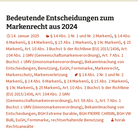
Bedeutende Entscheidungen zum
Markenrecht aus 2024
14. Januar 2025
§ 14 Abs. 2 Nr. 1 und Nr. 2 MarkenG
,
§ 14 Abs.
6 MarkenG
,
§ 14 MarkenG
,
§ 15 Abs. 2 MarkenG
,
§ 19c MarkenG
,
§ 25
MarkenG
,
Art. 10 Abs. 3 Buchst. b der Richtlinie (EU) 2015/2436
,
Art.
104 Abs. 2 GMV (Gemeinschaftsmarkenverordnung)
,
Art. 7 Abs. 1
Buchst. c UMV (Unionsmarkenverordnung)
,
Bekanntmachung von
Entscheidungen
,
Benutzung
,
EuGH
,
Formmarke
,
Markenrecht
,
Markenschutz
,
Markenverletzung
§ 14 Abs. 2 Nr. 1 und Nr. 2
MarkenG
,
§ 14 Abs. 6 MarkenG
,
§ 14 MarkenG
,
§ 15 Abs. 2 MarkenG
,
§ 19c MarkenG
,
§ 25 MarkenG
,
Art. 10 Abs. 3 Buchst. b der Richtlinie
(EU) 2015/2436
,
Art. 104 Abs. 2 GMV
(Gemeinschaftsmarkenverordnung)
,
Art. 56 Abs. 1
,
Art. 7 Abs. 1
Buchst. c UMV (Unionsmarkenverordnung)
,
Bekanntmachung von
Entscheidungen
,
BGH Extreme Durable
,
BGH PIERRE CARDIN
,
BGH VW
Bulli
,
EuGH
,
Formmarke
,
rechtserhaltende Benutzung
horak
Rechtsanwälte