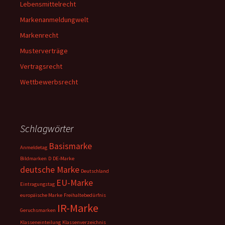
Lebensmittelrecht
Markenanmeldungwelt
Markenrecht
Musterverträge
Vertragsrecht
Wettbewerbsrecht
Schlagwörter
Basismarke
Anmeldetag
Bildmarken
D
DE-Marke
deutsche Marke
Deutschland
EU-Marke
Eintragungstag
europäische Marke
Freihaltebedürfnis
IR-Marke
Geruchsmarken
Klasseneinteilung
Klassenverzeichnis