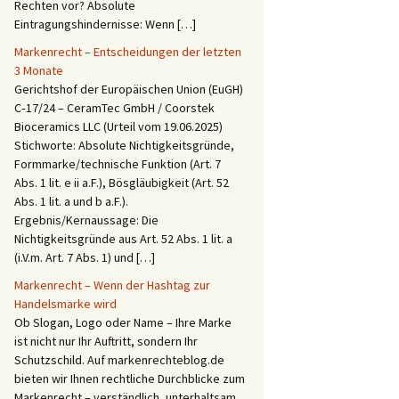
Rechten vor? Absolute
Eintragungshindernisse: Wenn […]
Markenrecht – Entscheidungen der letzten
3 Monate
Gerichtshof der Europäischen Union (EuGH)
C‑17/24 – CeramTec GmbH / Coorstek
Bioceramics LLC (Urteil vom 19.06.2025)
Stichworte: Absolute Nichtigkeitsgründe,
Formmarke/technische Funktion (Art. 7
Abs. 1 lit. e ii a.F.), Bösgläubigkeit (Art. 52
Abs. 1 lit. a und b a.F.).
Ergebnis/Kernaussage: Die
Nichtigkeitsgründe aus Art. 52 Abs. 1 lit. a
(i.V.m. Art. 7 Abs. 1) und […]
Markenrecht – Wenn der Hashtag zur
Handelsmarke wird
Ob Slogan, Logo oder Name – Ihre Marke
ist nicht nur Ihr Auftritt, sondern Ihr
Schutzschild. Auf markenrechteblog.de
bieten wir Ihnen rechtliche Durchblicke zum
Markenrecht – verständlich, unterhaltsam