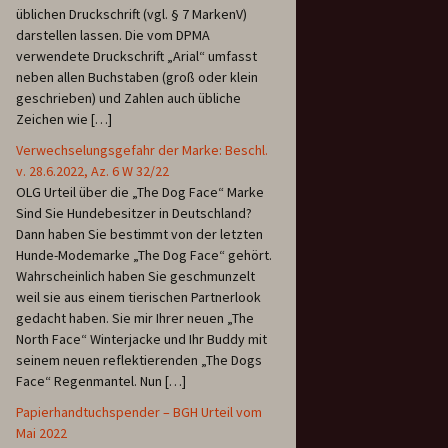
üblichen Druckschrift (vgl. § 7 MarkenV)
darstellen lassen. Die vom DPMA
verwendete Druckschrift „Arial“ umfasst
neben allen Buchstaben (groß oder klein
geschrieben) und Zahlen auch übliche
Zeichen wie […]
Verwechselungsgefahr der Marke: Beschl.
v. 28.6.2022, Az. 6 W 32/22
OLG Urteil über die „The Dog Face“ Marke
Sind Sie Hundebesitzer in Deutschland?
Dann haben Sie bestimmt von der letzten
Hunde-Modemarke „The Dog Face“ gehört.
Wahrscheinlich haben Sie geschmunzelt
weil sie aus einem tierischen Partnerlook
gedacht haben. Sie mir Ihrer neuen „The
North Face“ Winterjacke und Ihr Buddy mit
seinem neuen reflektierenden „The Dogs
Face“ Regenmantel. Nun […]
Papierhandtuchspender – BGH Urteil vom
Mai 2022