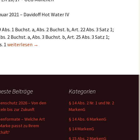
uar 2021 – Davidoff Hot Water IV
Abs. 1 Buchst. a, Abs. 2 Buchst. b, Art. 22 Abs. 3 Satz 1;
. 2 Buchst. a, Abs. 3 Buchst. b, Art. 25 Abs. 3 Satz 1;
Der Anspruch auf Besichtigung gemäß § 19a Abs. 1 MarkenG um
s. 1
weiterlesen
→
este Beiträge
Kategorien
enschutz 2026 – Von den
§ 14 Abs. 2 Nr. 1 und Nr. 2
eln bis zur Zukunft
MarkenG
enformate – Welche Art
§ 14 Abs. 6 MarkenG
Marke passt zu Ihrem
§ 14 MarkenG
häft?
§ 15 Abs. 2 MarkenG