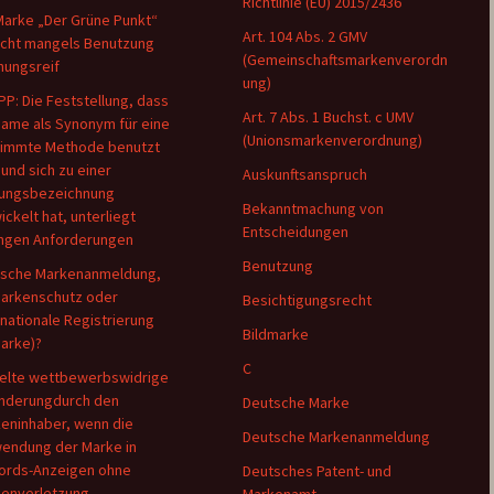
Richtlinie (EU) 2015/2436
Marke „Der Grüne Punkt“
Art. 104 Abs. 2 GMV
nicht mangels Benutzung
(Gemeinschaftsmarkenverordn
hungsreif
ung)
PP: Die Feststellung, dass
Art. 7 Abs. 1 Buchst. c UMV
Name als Synonym für eine
(Unionsmarkenverordnung)
immte Methode benutzt
 und sich zu einer
Auskunftsanspruch
ungsbezeichnung
Bekanntmachung von
ickelt hat, unterliegt
Entscheidungen
ngen Anforderungen
Benutzung
sche Markenanmeldung,
arkenschutz oder
Besichtigungsrecht
rnationale Registrierung
Bildmarke
Marke)?
C
elte wettbewerbswidrige
nderungdurch den
Deutsche Marke
eninhaber, wenn die
Deutsche Markenanmeldung
endung der Marke in
rds-Anzeigen ohne
Deutsches Patent- und
enverletzung