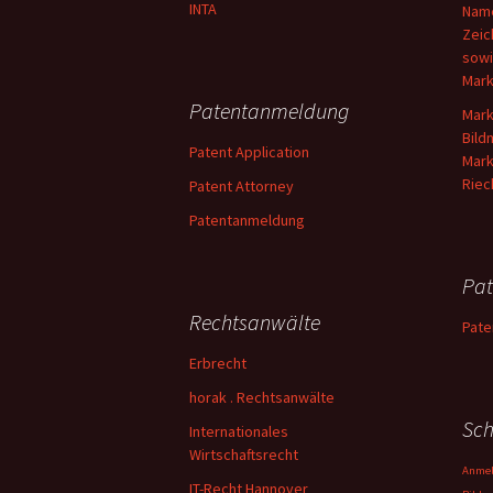
INTA
Name
Zeic
sowi
Mar
Patentanmeldung
Mark
Bild
Patent Application
Mark
Riec
Patent Attorney
Patentanmeldung
Pat
Rechtsanwälte
Pate
Erbrecht
horak . Rechtsanwälte
Sch
Internationales
Wirtschaftsrecht
Anmel
IT-Recht Hannover