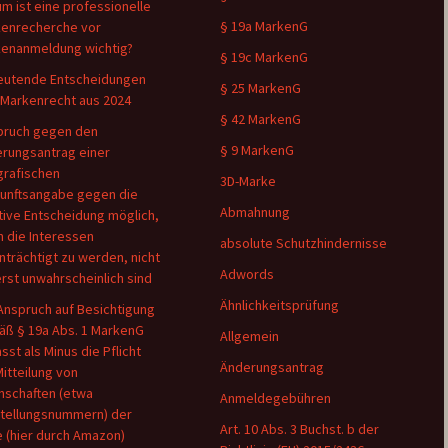
m ist eine professionelle
§ 19a MarkenG
enrecherche vor
enanmeldung wichtig?
§ 19c MarkenG
utende Entscheidungen
§ 25 MarkenG
Markenrecht aus 2024
§ 42 MarkenG
pruch gegen den
§ 9 MarkenG
rungsantrag einer
rafischen
3D-Marke
unftsangabe gegen die
Abmahnung
tive Entscheidung möglich,
 die Interessen
absolute Schutzhindernisse
nträchtigt zu werden, nicht
Adwords
rst unwahrscheinlich sind
Ähnlichkeitsprüfung
Anspruch auf Besichtigung
ß § 19a Abs. 1 MarkenG
Allgemein
sst als Minus die Pflicht
Änderungsantrag
Mitteilung von
nschaften (etwa
Anmeldegebühren
tellungsnummern) der
Art. 10 Abs. 3 Buchst. b der
 (hier durch Amazon)