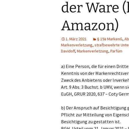
der Ware (
Stellenangebot
Auszubildende zur
Patentanwaltsfachangestellten
Amazon)
(m/w/d)
Stellenangebot
1. März 2021
§ 19a MarkenG
,
Ab
Patentingenieure
(m/w/d)
Markenverletzung
,
strafbewehrte Unte
Davidoff
,
Markenverletzung
,
Parfüm
Stellenangebot
Wirtschaftsjuristen
(m/w/d)
a) Eine Person, die für einen Dri
Kenntnis von der Markenrechtsver
Zweck des Anbietens oder Inverkehr
Art. 9 Abs. 3 Buchst. b UMV, wenn s
EuGH, GRUR 2020, 637 – Coty Germa
b) Der Anspruch auf Besichtigung 
Pflicht zur Mitteilung von Eigen
Besichtigung zu gestatten ist.
BGH, Urteil vom 21. Januar 2021 –