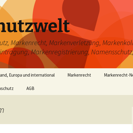
hutzwelt
, Markenrecht, Markenverletzung, Markenkoll
tragung, Markenregistrierung, Namensschutz
nd, Europa und international
Markenrecht
Markenrecht-
nschutz
AGB
Was ist eine Marke?
FAQ Markenrecht
üm
Markenschutzvoraussetzung
Markenformat