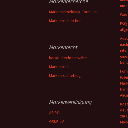
Markenrecherche
unte
Markenanmeldung-Formular
Was 
Markenrecherchen
FAQ 
allg
Ausd
nac
Markenrecht
inte
eine
horak . Rechtsanwälte
bei 
Markenrecht
Form
Markenrechteblog
(Gem
Mar
Harm
Alic
Markenvereinigung
Kost
deu
ARIPO
zur 
GRUR eV
Mark