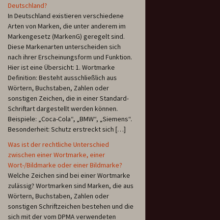
Deutschland?
In Deutschland existieren verschiedene
Arten von Marken, die unter anderem im
Markengesetz (MarkenG) geregelt sind.
Diese Markenarten unterscheiden sich
nach ihrer Erscheinungsform und Funktion.
Hier ist eine Übersicht: 1. Wortmarke
Definition: Besteht ausschließlich aus
Wörtern, Buchstaben, Zahlen oder
sonstigen Zeichen, die in einer Standard-
Schriftart dargestellt werden können.
Beispiele: „Coca-Cola“, „BMW“, „Siemens“.
Besonderheit: Schutz erstreckt sich […]
Was ist der rechtliche Unterschied
zwischen einer Wortmarke, einer
Wort-/Bildmarke oder einer Bildmarke?
Welche Zeichen sind bei einer Wortmarke
zulässig? Wortmarken sind Marken, die aus
Wörtern, Buchstaben, Zahlen oder
sonstigen Schriftzeichen bestehen und die
sich mit der vom DPMA verwendeten