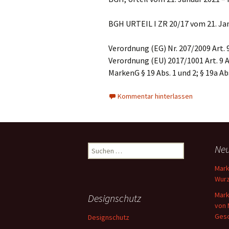
BGH URTEIL I ZR 20/17 vom 21. Jan
Verordnung (EG) Nr. 207/2009 Art. 9 
Verordnung (EU) 2017/1001 Art. 9 Abs
MarkenG § 19 Abs. 1 und 2; § 19a Ab
Kommentar hinterlassen
Suchen
Neu
nach:
Mark
Wurz
Mark
Designschutz
von 
Gesc
Designschutz