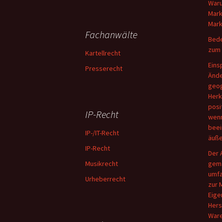
Waru
Mark
Mark
Fachanwälte
Bede
zum 
Kartellrecht
Eins
Presserecht
Ände
geog
Herk
posi
IP-Recht
wenn
beei
IP-/IT-Recht
äuße
IP-Recht
Der 
Musikrecht
gemä
umfa
Urheberrecht
zur 
Eige
Hers
Ware