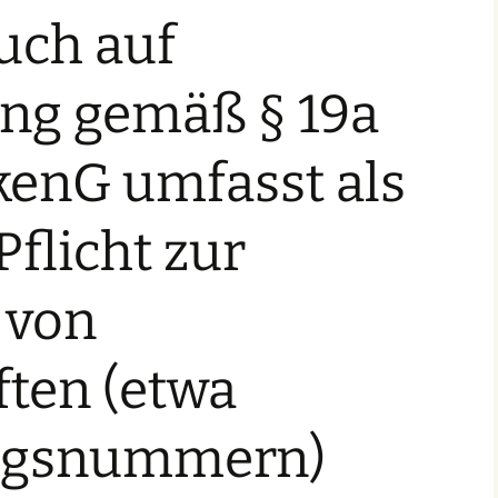
uch auf
Amtsgebühren
Checkliste für
ung gemäß § 19a
Markenanmelder
Markenhistorie
kenG umfasst als
Pflicht zur
 von
ften (etwa
ungsnummern)