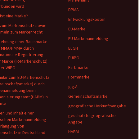
Markenamt
rbunden wird
DPMA
ist eine Marke?
Entwicklungskosten
zum Markenschutz sowie
EU-Marke
emein zum Markenrecht
EU-Markenanmeldung
ehnung einer Basismarke
h MMA/PMMA durch
EuGH
rnationale Registrierung
EUIPO
r Marke (IR-Markenschutz)
Farbmarke
der WIPO
Formmarke
ular zum EU-Markenschutz
einschaftsmarke) durch
g.g.A.
kenanmeldung beim
Gemeinschaftsmarke
onisierungsamt (HABM) in
ante
geografische Herkunftsangabe
en und Inhalt einer
geschützte geografische
tschen Markenanmeldung
Angabe
Erlangung von
HABM
enschutz in Deutschland