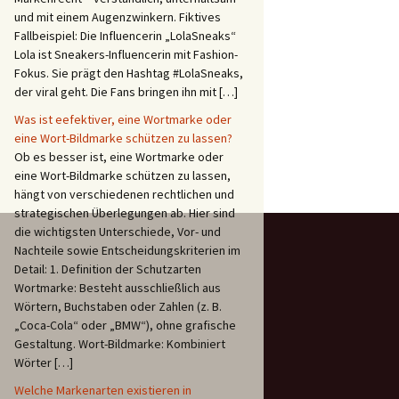
und mit einem Augenzwinkern. Fiktives
Fallbeispiel: Die Influencerin „LolaSneaks“
Lola ist Sneakers-Influencerin mit Fashion-
Fokus. Sie prägt den Hashtag #LolaSneaks,
der viral geht. Die Fans bringen ihn mit […]
Was ist eefektiver, eine Wortmarke oder
fasst als Minus die Pflicht zur Mitteilung von Eigenschaften (e
eine Wort-Bildmarke schützen zu lassen?
Ob es besser ist, eine Wortmarke oder
eine Wort-Bildmarke schützen zu lassen,
hängt von verschiedenen rechtlichen und
strategischen Überlegungen ab. Hier sind
die wichtigsten Unterschiede, Vor- und
Nachteile sowie Entscheidungskriterien im
Detail: 1. Definition der Schutzarten
Wortmarke: Besteht ausschließlich aus
Wörtern, Buchstaben oder Zahlen (z. B.
„Coca-Cola“ oder „BMW“), ohne grafische
Gestaltung. Wort-Bildmarke: Kombiniert
Wörter […]
Welche Markenarten existieren in