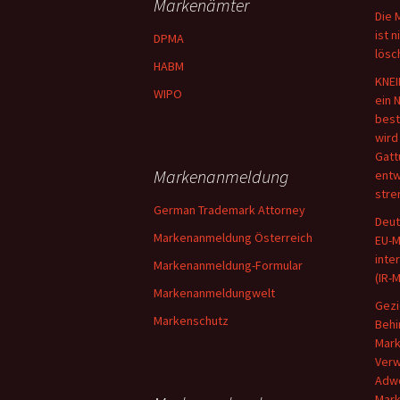
Markenämter
Die 
ist 
DPMA
lösc
HABM
KNEI
WIPO
ein 
best
wird
Gatt
Markenanmeldung
entw
stre
German Trademark Attorney
Deut
Markenanmeldung Österreich
EU-M
inte
Markenanmeldung-Formular
(IR-
Markenanmeldungwelt
Gezi
Markenschutz
Behi
Mark
Verw
Adwo
Mark