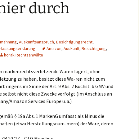
hier durch
mahnung
,
Auskunftsanspruch
,
Besichtigungsrecht
,
rlassungserklärung
Amazon
,
Auskunft
,
Besichtigung
,
horak Rechtsanwälte
tten markenrechtsverletzende Waren lagert, ohne
letzung zu haben, besitzt diese Wa-ren nicht zum
bringens im Sinne der Art. 9 Abs. 2 Buchst. b GMV und
ie selbst nicht diese Zwecke verfolgt (im Anschluss an
ny/Amazon Services Europe u. a.).
gemäß § 19a Abs. 1 MarkenG umfasst als Minus die
schaften (etwa Herstellungsnum-mern) der Ware, deren
 I ZR 20/17 – OLG München