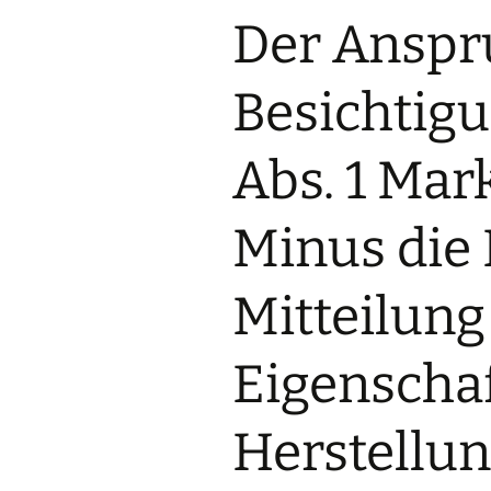
Stellenangebot
Der Anspr
Rechtsreferendare
Markenanmeldung
(m/w/d)
Deutschland ab 89€*
Besichtig
Stellenangebot
Markenanmeldung
Rechtsfachwirte (m/w/d)
Europa ab 249€*
Abs. 1 Mar
Stellenangebot
Internationale
Rechtsanwaltsfachangestellte
Markenanmeldung ab
(m/w/d)
345€*
Minus die 
Stellenangebot
Markenanmeldung
Rechtsanwalts- und
Österreich ab 175€*
Notarfachangestellte
(m/w/d)
Mitteilung
Stellenangebot
Patentanwaltsfachangestellte
Eigenscha
(m/w/d)
Stellenangebot
Herstell
Auszubildende zur
Rechtsanwaltsfachangestellten
(m/w/d)