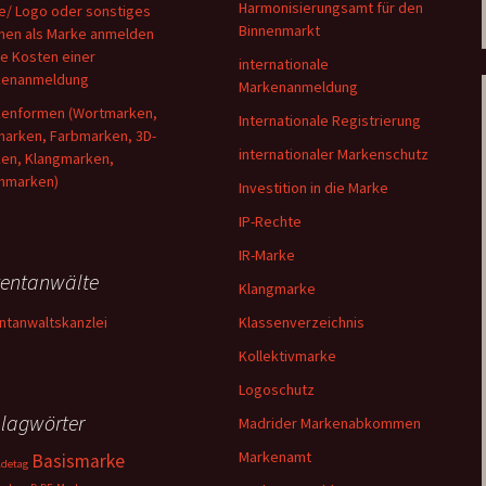
Harmonisierungsamt für den
/ Logo oder sonstiges
Binnenmarkt
hen als Marke anmelden
e Kosten einer
internationale
kenanmeldung
Markenanmeldung
enformen (Wortmarken,
Internationale Registrierung
marken, Farbmarken, 3D-
internationaler Markenschutz
en, Klangmarken,
hmarken)
Investition in die Marke
IP-Rechte
IR-Marke
entanwälte
Klangmarke
ntanwaltskanzlei
Klassenverzeichnis
Kollektivmarke
Logoschutz
lagwörter
Madrider Markenabkommen
Markenamt
Basismarke
detag