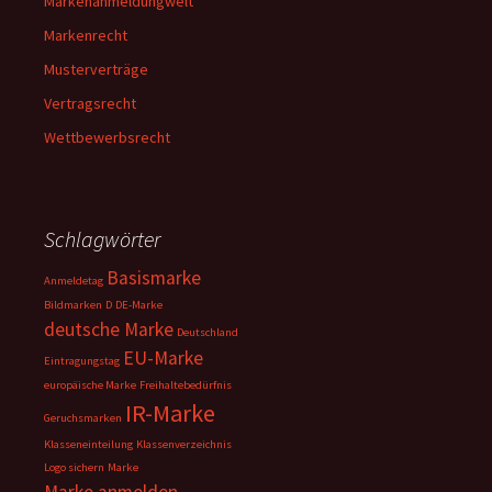
Markenanmeldungwelt
Markenrecht
Musterverträge
Vertragsrecht
Wettbewerbsrecht
Schlagwörter
Basismarke
Anmeldetag
Bildmarken
D
DE-Marke
deutsche Marke
Deutschland
EU-Marke
Eintragungstag
europäische Marke
Freihaltebedürfnis
IR-Marke
Geruchsmarken
Klasseneinteilung
Klassenverzeichnis
Logo sichern
Marke