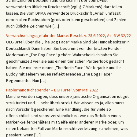
Schriftzeichen bestehen und die sich mit der vom DPMA
verwendeten üblichen Druckschrift (vgl. § 7 MarkenV) darstellen
lassen. Die vom DPMA verwendete Druckschrift „Arial“ umfasst
neben allen Buchstaben (groß oder klein geschrieben) und Zahlen
auch übliche Zeichen wie […]
Verwechselungsgefahr der Marke: Beschl. v. 28.6.2022, Az. 6 W 32/22
OLG Urteil über die „The Dog Face“ Marke Sind Sie Hundebesitzer in
Deutschland? Dann haben Sie bestimmt von der letzten Hunde-
Modemarke „The Dog Face“ gehört. Wahrscheinlich haben Sie
geschmunzelt weil sie aus einem tierischen Partnerlook gedacht
haben. Sie mir Ihrer neuen „The North Face“ Winterjacke und Ihr
Buddy mit seinem neuen reflektierenden „The Dogs Face“
Regenmantel. Nun […]
Papierhandtuchspender – BGH Urteil vom Mai 2022
Manche würden sagen, dass unsere juristische Organisation ist gut
strukturiert und … sehr überkorrekt. Wir wissen es ja, alles muss
nach Vorschrift geschehen. Eine Handlung, die für viele so
offensichtlich und selbstverständlich ist wie das Befüllen eines
Marken-Seifenbehälters mit Seife einer anderen Marke oder, um
einen bekannten Fall von Markenrechtsverletzung zu nehmen, was
passiert, wenn […]