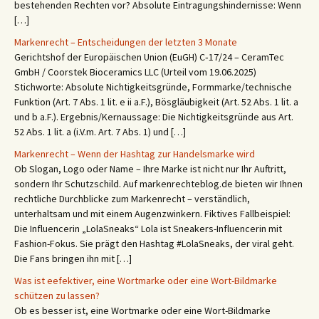
bestehenden Rechten vor? Absolute Eintragungshindernisse: Wenn
[…]
Markenrecht – Entscheidungen der letzten 3 Monate
Gerichtshof der Europäischen Union (EuGH) C‑17/24 – CeramTec
GmbH / Coorstek Bioceramics LLC (Urteil vom 19.06.2025)
Stichworte: Absolute Nichtigkeitsgründe, Formmarke/technische
Funktion (Art. 7 Abs. 1 lit. e ii a.F.), Bösgläubigkeit (Art. 52 Abs. 1 lit. a
und b a.F.). Ergebnis/Kernaussage: Die Nichtigkeitsgründe aus Art.
52 Abs. 1 lit. a (i.V.m. Art. 7 Abs. 1) und […]
Markenrecht – Wenn der Hashtag zur Handelsmarke wird
Ob Slogan, Logo oder Name – Ihre Marke ist nicht nur Ihr Auftritt,
sondern Ihr Schutzschild. Auf markenrechteblog.de bieten wir Ihnen
rechtliche Durchblicke zum Markenrecht – verständlich,
unterhaltsam und mit einem Augenzwinkern. Fiktives Fallbeispiel:
Die Influencerin „LolaSneaks“ Lola ist Sneakers-Influencerin mit
Fashion-Fokus. Sie prägt den Hashtag #LolaSneaks, der viral geht.
Die Fans bringen ihn mit […]
Was ist eefektiver, eine Wortmarke oder eine Wort-Bildmarke
schützen zu lassen?
Ob es besser ist, eine Wortmarke oder eine Wort-Bildmarke