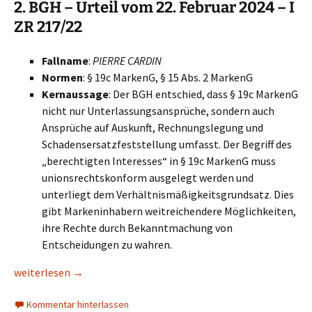
2. BGH – Urteil vom 22. Februar 2024 – I
ZR 217/22
Fallname
:
PIERRE CARDIN
Normen
: § 19c MarkenG, § 15 Abs. 2 MarkenG
Kernaussage
: Der BGH entschied, dass § 19c MarkenG
nicht nur Unterlassungsansprüche, sondern auch
Ansprüche auf Auskunft, Rechnungslegung und
Schadensersatzfeststellung umfasst. Der Begriff des
„berechtigten Interesses“ in § 19c MarkenG muss
unionsrechtskonform ausgelegt werden und
unterliegt dem Verhältnismäßigkeitsgrundsatz. Dies
gibt Markeninhabern weitreichendere Möglichkeiten,
ihre Rechte durch Bekanntmachung von
Entscheidungen zu wahren.
Bedeutende Entscheidungen zum Markenrecht aus 2024
weiterlesen
→
Kommentar hinterlassen