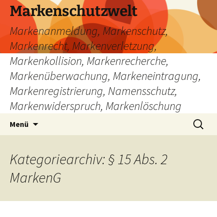
Zum
Markenschutzwelt
Inhalt
Markenanmeldung, Markenschutz,
springen
Markenrecht, Markenverletzung,
Markenkollision, Markenrecherche,
Markenüberwachung, Markeneintragung,
Markenregistrierung, Namensschutz,
Markenwiderspruch, Markenlöschung
Suchen
Menü
nach:
Kategoriearchiv: § 15 Abs. 2
MarkenG