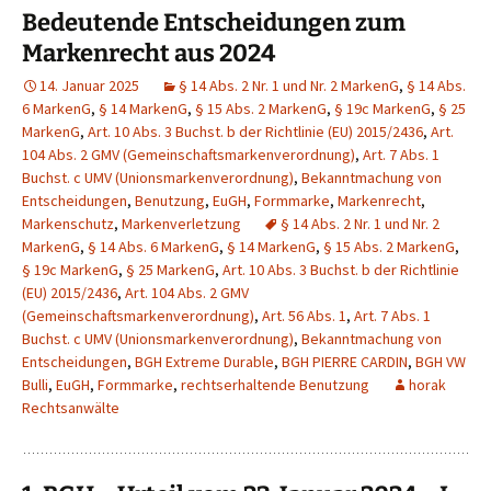
Bedeutende Entscheidungen zum
Markenrecht aus 2024
14. Januar 2025
§ 14 Abs. 2 Nr. 1 und Nr. 2 MarkenG
,
§ 14 Abs.
6 MarkenG
,
§ 14 MarkenG
,
§ 15 Abs. 2 MarkenG
,
§ 19c MarkenG
,
§ 25
MarkenG
,
Art. 10 Abs. 3 Buchst. b der Richtlinie (EU) 2015/2436
,
Art.
104 Abs. 2 GMV (Gemeinschaftsmarkenverordnung)
,
Art. 7 Abs. 1
Buchst. c UMV (Unionsmarkenverordnung)
,
Bekanntmachung von
Entscheidungen
,
Benutzung
,
EuGH
,
Formmarke
,
Markenrecht
,
Markenschutz
,
Markenverletzung
§ 14 Abs. 2 Nr. 1 und Nr. 2
MarkenG
,
§ 14 Abs. 6 MarkenG
,
§ 14 MarkenG
,
§ 15 Abs. 2 MarkenG
,
§ 19c MarkenG
,
§ 25 MarkenG
,
Art. 10 Abs. 3 Buchst. b der Richtlinie
(EU) 2015/2436
,
Art. 104 Abs. 2 GMV
(Gemeinschaftsmarkenverordnung)
,
Art. 56 Abs. 1
,
Art. 7 Abs. 1
Buchst. c UMV (Unionsmarkenverordnung)
,
Bekanntmachung von
Entscheidungen
,
BGH Extreme Durable
,
BGH PIERRE CARDIN
,
BGH VW
Bulli
,
EuGH
,
Formmarke
,
rechtserhaltende Benutzung
horak
Rechtsanwälte