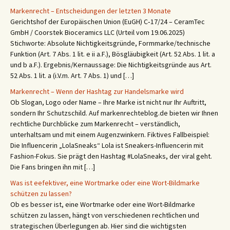
Markenrecht – Entscheidungen der letzten 3 Monate
Gerichtshof der Europäischen Union (EuGH) C‑17/24 – CeramTec
GmbH / Coorstek Bioceramics LLC (Urteil vom 19.06.2025)
Stichworte: Absolute Nichtigkeitsgründe, Formmarke/technische
Funktion (Art. 7 Abs. 1 lit. e ii a.F.), Bösgläubigkeit (Art. 52 Abs. 1 lit. a
und b a.F.). Ergebnis/Kernaussage: Die Nichtigkeitsgründe aus Art.
52 Abs. 1 lit. a (i.V.m. Art. 7 Abs. 1) und […]
Markenrecht – Wenn der Hashtag zur Handelsmarke wird
Ob Slogan, Logo oder Name – Ihre Marke ist nicht nur Ihr Auftritt,
sondern Ihr Schutzschild. Auf markenrechteblog.de bieten wir Ihnen
rechtliche Durchblicke zum Markenrecht – verständlich,
unterhaltsam und mit einem Augenzwinkern. Fiktives Fallbeispiel:
Die Influencerin „LolaSneaks“ Lola ist Sneakers-Influencerin mit
Fashion-Fokus. Sie prägt den Hashtag #LolaSneaks, der viral geht.
Die Fans bringen ihn mit […]
Was ist eefektiver, eine Wortmarke oder eine Wort-Bildmarke
schützen zu lassen?
Ob es besser ist, eine Wortmarke oder eine Wort-Bildmarke
schützen zu lassen, hängt von verschiedenen rechtlichen und
strategischen Überlegungen ab. Hier sind die wichtigsten