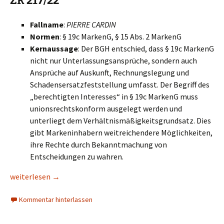
ZR 217/22
Fallname
:
PIERRE CARDIN
Normen
: § 19c MarkenG, § 15 Abs. 2 MarkenG
Kernaussage
: Der BGH entschied, dass § 19c MarkenG
nicht nur Unterlassungsansprüche, sondern auch
Ansprüche auf Auskunft, Rechnungslegung und
Schadensersatzfeststellung umfasst. Der Begriff des
„berechtigten Interesses“ in § 19c MarkenG muss
unionsrechtskonform ausgelegt werden und
unterliegt dem Verhältnismäßigkeitsgrundsatz. Dies
gibt Markeninhabern weitreichendere Möglichkeiten,
ihre Rechte durch Bekanntmachung von
Entscheidungen zu wahren.
Bedeutende Entscheidungen zum Markenrecht aus 2024
weiterlesen
→
Kommentar hinterlassen