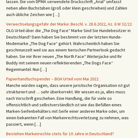
lassen. Die vom DPMA verwendete Druckschrift „Arial“ umfasst
neben allen Buchstaben (groß oder klein geschrieben) und Zahlen
auch übliche Zeichen wie […]
Verwechselungsgefahr der Marke: Beschl. v. 28.6.2022, Az. 6 W 32/22
OLG Urteil über die „The Dog Face“ Marke Sind Sie Hundebesitzer in
Deutschland? Dann haben Sie bestimmt von der letzten Hunde-
Modemarke „The Dog Face“ gehört. Wahrscheinlich haben Sie
geschmunzelt weil sie aus einem tierischen Partnerlook gedacht
haben. Sie mir Ihrer neuen „The North Face“ Winterjacke und Ihr
Buddy mit seinem neuen reflektierenden „The Dogs Face“
Regenmantel. Nun […]
Papierhandtuchspender – BGH Urteil vom Mai 2022
Manche würden sagen, dass unsere juristische Organisation ist gut
strukturiert und … sehr überkorrekt. Wir wissen es ja, alles muss
nach Vorschrift geschehen. Eine Handlung, die für viele so
offensichtlich und selbstverständlich ist wie das Befüllen eines
Marken-Seifenbehälters mit Seife einer anderen Marke oder, um
einen bekannten Fall von Markenrechtsverletzung zu nehmen, was
passiert, wenn […]
Bestehen Markenrechte stets für 10 Jahre in Deutschland?