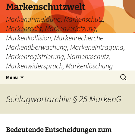
Zum
Markenschutzwelt
Inhalt
Markenanmeldung, Markenschutz,
springen
Markenrecht, Markenverletzung,
Markenkollision, Markenrecherche,
Markenüberwachung, Markeneintragung,
Markenregistrierung, Namensschutz,
Markenwiderspruch, Markenlöschung
Suchen
Menü
nach:
Schlagwortarchiv: § 25 MarkenG
Bedeutende Entscheidungen zum