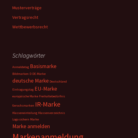
Musterverträge
Vertragsrecht
Wettbewerbsrecht
Schlagwörter
Basismarke
Anmeldetag
Bildmarken
D
DE-Marke
deutsche Marke
Deutschland
EU-Marke
Eintragungstag
europäische Marke
Freihaltebedürfnis
IR-Marke
Geruchsmarken
Klasseneinteilung
Klassenverzeichnis
Logo sichern
Marke
Marke anmelden
Markenanmeldung