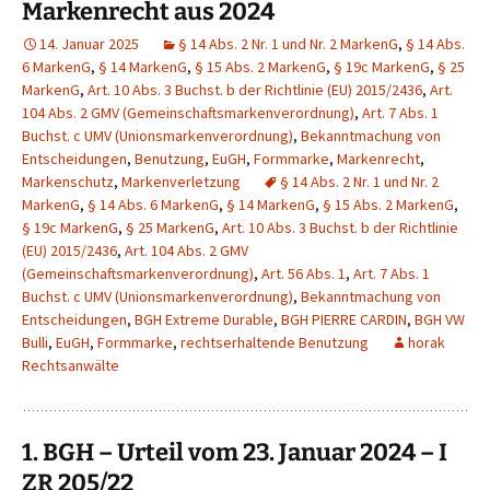
Markenrecht aus 2024
14. Januar 2025
§ 14 Abs. 2 Nr. 1 und Nr. 2 MarkenG
,
§ 14 Abs.
6 MarkenG
,
§ 14 MarkenG
,
§ 15 Abs. 2 MarkenG
,
§ 19c MarkenG
,
§ 25
MarkenG
,
Art. 10 Abs. 3 Buchst. b der Richtlinie (EU) 2015/2436
,
Art.
104 Abs. 2 GMV (Gemeinschaftsmarkenverordnung)
,
Art. 7 Abs. 1
Buchst. c UMV (Unionsmarkenverordnung)
,
Bekanntmachung von
Entscheidungen
,
Benutzung
,
EuGH
,
Formmarke
,
Markenrecht
,
Markenschutz
,
Markenverletzung
§ 14 Abs. 2 Nr. 1 und Nr. 2
MarkenG
,
§ 14 Abs. 6 MarkenG
,
§ 14 MarkenG
,
§ 15 Abs. 2 MarkenG
,
§ 19c MarkenG
,
§ 25 MarkenG
,
Art. 10 Abs. 3 Buchst. b der Richtlinie
(EU) 2015/2436
,
Art. 104 Abs. 2 GMV
(Gemeinschaftsmarkenverordnung)
,
Art. 56 Abs. 1
,
Art. 7 Abs. 1
Buchst. c UMV (Unionsmarkenverordnung)
,
Bekanntmachung von
Entscheidungen
,
BGH Extreme Durable
,
BGH PIERRE CARDIN
,
BGH VW
Bulli
,
EuGH
,
Formmarke
,
rechtserhaltende Benutzung
horak
Rechtsanwälte
1. BGH – Urteil vom 23. Januar 2024 – I
ZR 205/22