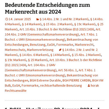
Bedeutende Entscheidungen zum
Markenrecht aus 2024
14. Januar 2025
§ 14 Abs. 2 Nr. 1 und Nr. 2 MarkenG
,
§ 14 Abs.
6 MarkenG
,
§ 14 MarkenG
,
§ 15 Abs. 2 MarkenG
,
§ 19c MarkenG
,
§ 25
MarkenG
,
Art. 10 Abs. 3 Buchst. b der Richtlinie (EU) 2015/2436
,
Art.
104 Abs. 2 GMV (Gemeinschaftsmarkenverordnung)
,
Art. 7 Abs. 1
Buchst. c UMV (Unionsmarkenverordnung)
,
Bekanntmachung von
Entscheidungen
,
Benutzung
,
EuGH
,
Formmarke
,
Markenrecht
,
Markenschutz
,
Markenverletzung
§ 14 Abs. 2 Nr. 1 und Nr. 2
MarkenG
,
§ 14 Abs. 6 MarkenG
,
§ 14 MarkenG
,
§ 15 Abs. 2 MarkenG
,
§ 19c MarkenG
,
§ 25 MarkenG
,
Art. 10 Abs. 3 Buchst. b der Richtlinie
(EU) 2015/2436
,
Art. 104 Abs. 2 GMV
(Gemeinschaftsmarkenverordnung)
,
Art. 56 Abs. 1
,
Art. 7 Abs. 1
Buchst. c UMV (Unionsmarkenverordnung)
,
Bekanntmachung von
Entscheidungen
,
BGH Extreme Durable
,
BGH PIERRE CARDIN
,
BGH VW
Bulli
,
EuGH
,
Formmarke
,
rechtserhaltende Benutzung
horak
Rechtsanwälte