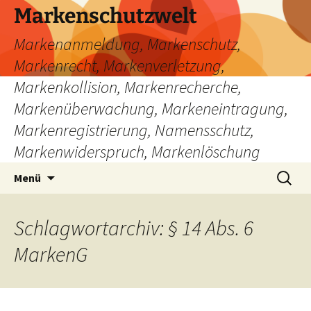
Zum
Markenschutzwelt
Inhalt
Markenanmeldung, Markenschutz,
springen
Markenrecht, Markenverletzung,
Markenkollision, Markenrecherche,
Markenüberwachung, Markeneintragung,
Markenregistrierung, Namensschutz,
Markenwiderspruch, Markenlöschung
Suchen
Menü
nach:
Schlagwortarchiv: § 14 Abs. 6
MarkenG