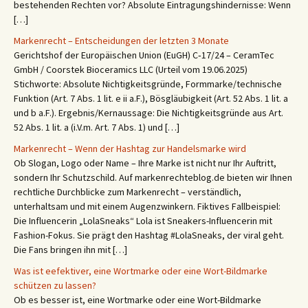
bestehenden Rechten vor? Absolute Eintragungshindernisse: Wenn
[…]
Markenrecht – Entscheidungen der letzten 3 Monate
Gerichtshof der Europäischen Union (EuGH) C‑17/24 – CeramTec
GmbH / Coorstek Bioceramics LLC (Urteil vom 19.06.2025)
Stichworte: Absolute Nichtigkeitsgründe, Formmarke/technische
Funktion (Art. 7 Abs. 1 lit. e ii a.F.), Bösgläubigkeit (Art. 52 Abs. 1 lit. a
und b a.F.). Ergebnis/Kernaussage: Die Nichtigkeitsgründe aus Art.
52 Abs. 1 lit. a (i.V.m. Art. 7 Abs. 1) und […]
Markenrecht – Wenn der Hashtag zur Handelsmarke wird
Ob Slogan, Logo oder Name – Ihre Marke ist nicht nur Ihr Auftritt,
sondern Ihr Schutzschild. Auf markenrechteblog.de bieten wir Ihnen
rechtliche Durchblicke zum Markenrecht – verständlich,
unterhaltsam und mit einem Augenzwinkern. Fiktives Fallbeispiel:
Die Influencerin „LolaSneaks“ Lola ist Sneakers-Influencerin mit
Fashion-Fokus. Sie prägt den Hashtag #LolaSneaks, der viral geht.
Die Fans bringen ihn mit […]
Was ist eefektiver, eine Wortmarke oder eine Wort-Bildmarke
schützen zu lassen?
Ob es besser ist, eine Wortmarke oder eine Wort-Bildmarke