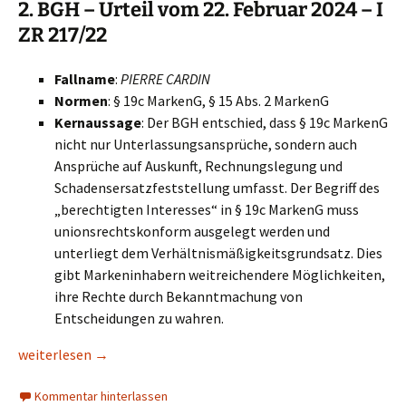
2. BGH – Urteil vom 22. Februar 2024 – I
ZR 217/22
Fallname
:
PIERRE CARDIN
Normen
: § 19c MarkenG, § 15 Abs. 2 MarkenG
Kernaussage
: Der BGH entschied, dass § 19c MarkenG
nicht nur Unterlassungsansprüche, sondern auch
Ansprüche auf Auskunft, Rechnungslegung und
Schadensersatzfeststellung umfasst. Der Begriff des
„berechtigten Interesses“ in § 19c MarkenG muss
unionsrechtskonform ausgelegt werden und
unterliegt dem Verhältnismäßigkeitsgrundsatz. Dies
gibt Markeninhabern weitreichendere Möglichkeiten,
ihre Rechte durch Bekanntmachung von
Entscheidungen zu wahren.
Bedeutende Entscheidungen zum Markenrecht aus 2024
weiterlesen
→
Kommentar hinterlassen