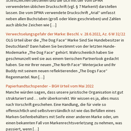
Schriftzeichen bestehen und die sich mit der vom DPMA
verwendeten üblichen Druckschrift (vgl. § 7 MarkenV) darstellen
lassen. Die vom DPMA verwendete Druckschrift „Arial“ umfasst
neben allen Buchstaben (groß oder klein geschrieben) und Zahlen
auch übliche Zeichen wie […]
Verwechselungsgefahr der Marke: Beschl. v. 28.6.2022, Az. 6 W 32/22
OLG Urteil über die „The Dog Face“ Marke Sind Sie Hundebesitzer in
Deutschland? Dann haben Sie bestimmt von der letzten Hunde-
Modemarke „The Dog Face“ gehört. Wahrscheinlich haben Sie
geschmunzelt weil sie aus einem tierischen Partnerlook gedacht
haben. Sie mir Ihrer neuen „The North Face“ Winterjacke und Ihr
Buddy mit seinem neuen reflektierenden „The Dogs Face“
Regenmantel. Nun […]
Papierhandtuchspender – BGH Urteil vom Mai 2022
Manche würden sagen, dass unsere juristische Organisation ist gut
strukturiert und … sehr überkorrekt. Wir wissen es ja, alles muss
nach Vorschrift geschehen. Eine Handlung, die für viele so
offensichtlich und selbstverständlich ist wie das Befüllen eines
Marken-Seifenbehälters mit Seife einer anderen Marke oder, um
einen bekannten Fall von Markenrechtsverletzung zu nehmen, was
passiert, wenn […]