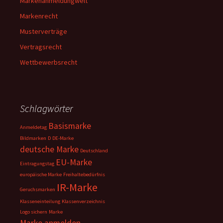
Markenanmeldungwelt
Markenrecht
Musterverträge
Vertragsrecht
Wettbewerbsrecht
Schlagwörter
Basismarke
Anmeldetag
Bildmarken
D
DE-Marke
deutsche Marke
Deutschland
EU-Marke
Eintragungstag
europäische Marke
Freihaltebedürfnis
IR-Marke
Geruchsmarken
Klasseneinteilung
Klassenverzeichnis
Logo sichern
Marke