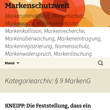
Zum
Markenschutzwelt
Inhalt
Markenanmeldung, Markenschutz,
springen
Markenrecht, Markenverletzung,
Markenkollision, Markenrecherche,
Markenüberwachung, Markeneintragung,
Markenregistrierung, Namensschutz,
Markenwiderspruch, Markenlöschung
Suchen
Menü
nach:
Kategoriearchiv: § 9 MarkenG
KNEIPP: Die Feststellung, dass ein