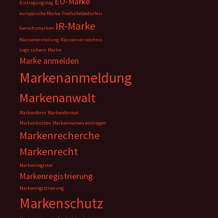
EU-Marke
Eintragungstag
europäische Marke
Freihaltebedürfnis
IR-Marke
Geruchsmarken
Klasseneinteilung
Klassenverzeichnis
Logo sichern
Marke
Marke anmelden
Markenanmeldung
Markenanwalt
Markenform
Markenformat
Markenkosten
Markennamen eintragen
Markenrecherche
Markenrecht
Markenregister
Markenregistrierung
Markenrigistrierung
Markenschutz