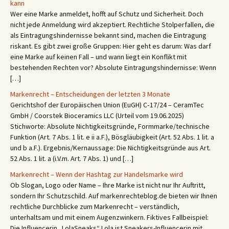
kann
Wer eine Marke anmeldet, hofft auf Schutz und Sicherheit. Doch
nicht jede Anmeldung wird akzeptiert. Rechtliche Stolperfallen, die
als Eintragungshindernisse bekannt sind, machen die Eintragung
riskant. Es gibt zwei große Gruppen: Hier geht es darum: Was darf
eine Marke auf keinen Fall – und wann liegt ein Konflikt mit
bestehenden Rechten vor? Absolute Eintragungshindernisse: Wenn
[…]
Markenrecht – Entscheidungen der letzten 3 Monate
Gerichtshof der Europäischen Union (EuGH) C‑17/24 – CeramTec
GmbH / Coorstek Bioceramics LLC (Urteil vom 19.06.2025)
Stichworte: Absolute Nichtigkeitsgründe, Formmarke/technische
Funktion (Art. 7 Abs. 1 lit. e ii a.F.), Bösgläubigkeit (Art. 52 Abs. 1 lit. a
und b a.F.). Ergebnis/Kernaussage: Die Nichtigkeitsgründe aus Art.
52 Abs. 1 lit. a (i.V.m. Art. 7 Abs. 1) und […]
Markenrecht – Wenn der Hashtag zur Handelsmarke wird
Ob Slogan, Logo oder Name – Ihre Marke ist nicht nur Ihr Auftritt,
sondern Ihr Schutzschild. Auf markenrechteblog.de bieten wir Ihnen
rechtliche Durchblicke zum Markenrecht – verständlich,
unterhaltsam und mit einem Augenzwinkern. Fiktives Fallbeispiel:
Die Influencerin „LolaSneaks“ Lola ist Sneakers-Influencerin mit