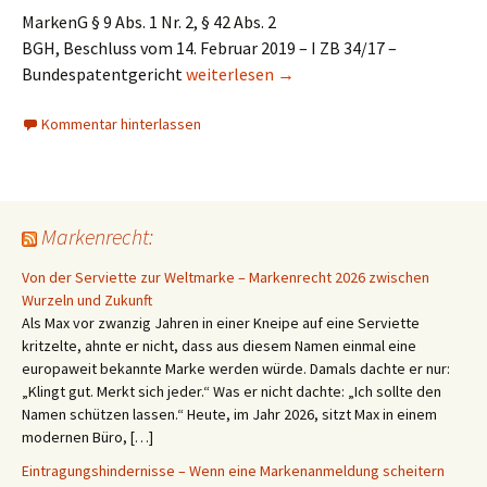
MarkenG § 9 Abs. 1 Nr. 2, § 42 Abs. 2
BGH, Beschluss vom 14. Februar 2019 – I ZB 34/17 –
KNEIPP: Die Feststellung, dass ein Nam
Bundespatentgericht
weiterlesen
→
Kommentar hinterlassen
Markenrecht:
Von der Serviette zur Weltmarke – Markenrecht 2026 zwischen
Wurzeln und Zukunft
Als Max vor zwanzig Jahren in einer Kneipe auf eine Serviette
kritzelte, ahnte er nicht, dass aus diesem Namen einmal eine
europaweit bekannte Marke werden würde. Damals dachte er nur:
„Klingt gut. Merkt sich jeder.“ Was er nicht dachte: „Ich sollte den
Namen schützen lassen.“ Heute, im Jahr 2026, sitzt Max in einem
modernen Büro, […]
Eintragungshindernisse – Wenn eine Markenanmeldung scheitern