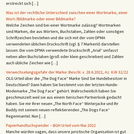
erstreckt sich […]
Was ist der rechtliche Unterschied zwischen einer Wortmarke, einer
Wort-/Bildmarke oder einer Bildmarke?
Welche Zeichen sind bei einer Wortmarke zulässig? Wortmarken
sind Marken, die aus Wörtern, Buchstaben, Zahlen oder sonstigen
Schriftzeichen bestehen und die sich mit der vom DPMA
verwendeten üblichen Druckschrift (vgl. § 7 MarkenV) darstellen
lassen. Die vom DPMA verwendete Druckschrift „Arial“ umfasst
neben allen Buchstaben (groß oder klein geschrieben) und Zahlen
auch übliche Zeichen wie […]
Verwechselungsgefahr der Marke: Beschl. v. 28.6.2022, Az. 6 W 32/22
OLG Urteil über die „The Dog Face“ Marke Sind Sie Hundebesitzer in
Deutschland? Dann haben Sie bestimmt von der letzten Hunde-
Modemarke „The Dog Face“ gehört. Wahrscheinlich haben Sie
geschmunzelt weil sie aus einem tierischen Partnerlook gedacht
haben. Sie mir Ihrer neuen „The North Face“ Winterjacke und Ihr
Buddy mit seinem neuen reflektierenden „The Dogs Face“
Regenmantel. Nun […]
Papierhandtuchspender – BGH Urteil vom Mai 2022
Manche würden sagen, dass unsere juristische Organisation ist gut