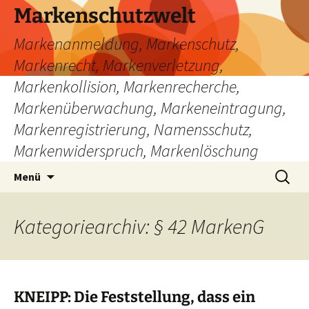
Zum
Markenschutzwelt
Inhalt
Markenanmeldung, Markenschutz,
springen
Markenrecht, Markenverletzung,
Markenkollision, Markenrecherche,
Markenüberwachung, Markeneintragung,
Markenregistrierung, Namensschutz,
Markenwiderspruch, Markenlöschung
Suchen
Menü
nach:
Kategoriearchiv: § 42 MarkenG
KNEIPP: Die Feststellung, dass ein