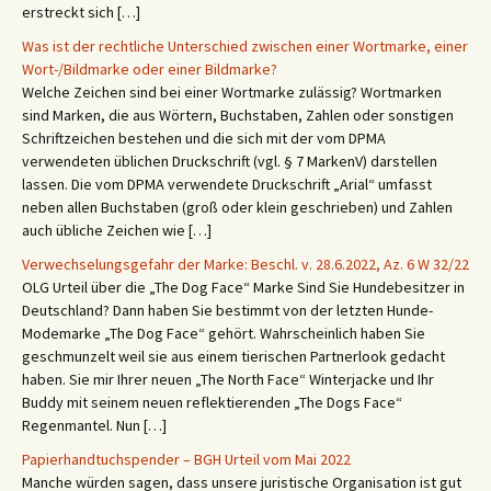
erstreckt sich […]
Was ist der rechtliche Unterschied zwischen einer Wortmarke, einer
Wort-/Bildmarke oder einer Bildmarke?
Welche Zeichen sind bei einer Wortmarke zulässig? Wortmarken
sind Marken, die aus Wörtern, Buchstaben, Zahlen oder sonstigen
Schriftzeichen bestehen und die sich mit der vom DPMA
verwendeten üblichen Druckschrift (vgl. § 7 MarkenV) darstellen
lassen. Die vom DPMA verwendete Druckschrift „Arial“ umfasst
neben allen Buchstaben (groß oder klein geschrieben) und Zahlen
auch übliche Zeichen wie […]
Verwechselungsgefahr der Marke: Beschl. v. 28.6.2022, Az. 6 W 32/22
OLG Urteil über die „The Dog Face“ Marke Sind Sie Hundebesitzer in
Deutschland? Dann haben Sie bestimmt von der letzten Hunde-
Modemarke „The Dog Face“ gehört. Wahrscheinlich haben Sie
geschmunzelt weil sie aus einem tierischen Partnerlook gedacht
haben. Sie mir Ihrer neuen „The North Face“ Winterjacke und Ihr
Buddy mit seinem neuen reflektierenden „The Dogs Face“
Regenmantel. Nun […]
Papierhandtuchspender – BGH Urteil vom Mai 2022
Manche würden sagen, dass unsere juristische Organisation ist gut