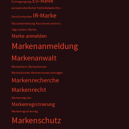
EU-Marke
Eintragungstag
europäische Marke
Freihaltebedürfnis
IR-Marke
Geruchsmarken
Klasseneinteilung
Klassenverzeichnis
Logo sichern
Marke
Marke anmelden
Markenanmeldung
Markenanwalt
Markenform
Markenformat
Markenkosten
Markennamen eintragen
Markenrecherche
Markenrecht
Markenregister
Markenregistrierung
Markenrigistrierung
Markenschutz