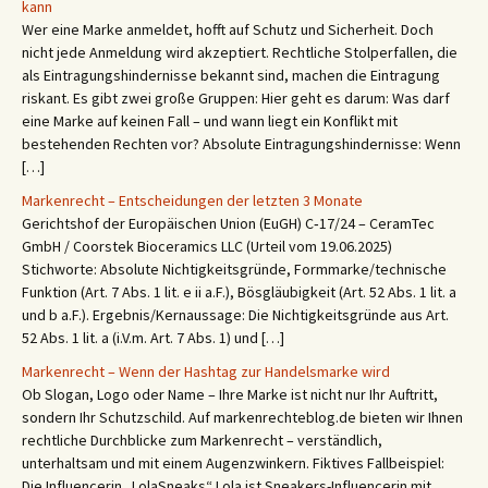
kann
Wer eine Marke anmeldet, hofft auf Schutz und Sicherheit. Doch
nicht jede Anmeldung wird akzeptiert. Rechtliche Stolperfallen, die
als Eintragungshindernisse bekannt sind, machen die Eintragung
riskant. Es gibt zwei große Gruppen: Hier geht es darum: Was darf
eine Marke auf keinen Fall – und wann liegt ein Konflikt mit
bestehenden Rechten vor? Absolute Eintragungshindernisse: Wenn
[…]
Markenrecht – Entscheidungen der letzten 3 Monate
Gerichtshof der Europäischen Union (EuGH) C‑17/24 – CeramTec
GmbH / Coorstek Bioceramics LLC (Urteil vom 19.06.2025)
Stichworte: Absolute Nichtigkeitsgründe, Formmarke/technische
Funktion (Art. 7 Abs. 1 lit. e ii a.F.), Bösgläubigkeit (Art. 52 Abs. 1 lit. a
und b a.F.). Ergebnis/Kernaussage: Die Nichtigkeitsgründe aus Art.
52 Abs. 1 lit. a (i.V.m. Art. 7 Abs. 1) und […]
Markenrecht – Wenn der Hashtag zur Handelsmarke wird
Ob Slogan, Logo oder Name – Ihre Marke ist nicht nur Ihr Auftritt,
sondern Ihr Schutzschild. Auf markenrechteblog.de bieten wir Ihnen
rechtliche Durchblicke zum Markenrecht – verständlich,
unterhaltsam und mit einem Augenzwinkern. Fiktives Fallbeispiel:
Die Influencerin „LolaSneaks“ Lola ist Sneakers-Influencerin mit