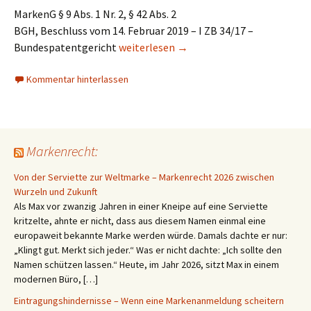
MarkenG § 9 Abs. 1 Nr. 2, § 42 Abs. 2
BGH, Beschluss vom 14. Februar 2019 – I ZB 34/17 –
KNEIPP: Die Feststellung, dass ein Nam
Bundespatentgericht
weiterlesen
→
Kommentar hinterlassen
Markenrecht:
Von der Serviette zur Weltmarke – Markenrecht 2026 zwischen
Wurzeln und Zukunft
Als Max vor zwanzig Jahren in einer Kneipe auf eine Serviette
kritzelte, ahnte er nicht, dass aus diesem Namen einmal eine
europaweit bekannte Marke werden würde. Damals dachte er nur:
„Klingt gut. Merkt sich jeder.“ Was er nicht dachte: „Ich sollte den
Namen schützen lassen.“ Heute, im Jahr 2026, sitzt Max in einem
modernen Büro, […]
Eintragungshindernisse – Wenn eine Markenanmeldung scheitern